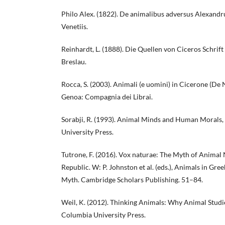
Philo Alex. (1822). De animalibus adversus Alexandrum
Venetiis.
Reinhardt, L. (1888). Die Quellen von Ciceros Schrift
Breslau.
Rocca, S. (2003). Animali (e uomini) in Cicerone (De 
Genoa: Compagnia dei Librai.
Sorabji, R. (1993). Animal Minds and Human Morals,
University Press.
Tutrone, F. (2016). Vox naturae: The Myth of Animal
Republic. W: P. Johnston et al. (eds.), Animals in Gr
Myth. Cambridge Scholars Publishing. 51–84.
Weil, K. (2012). Thinking Animals: Why Animal Stu
Columbia University Press.