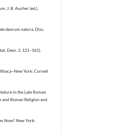
. J. B. Aucher (ed.).
 de deorum natura. Diss.
Nat. Deor. 2, 121–161).
 Ithaca–New York: Cornell
 Nature in the Late Roman
eek and Roman Religion and
dies Now? New York: