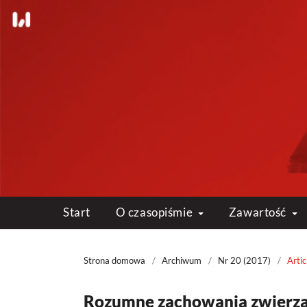
Start
O czasopiśmie
Zawartość
Strona domowa
/
Archiwum
/
Nr 20 (2017)
/
Artic
Rozumne zachowania zwierząt