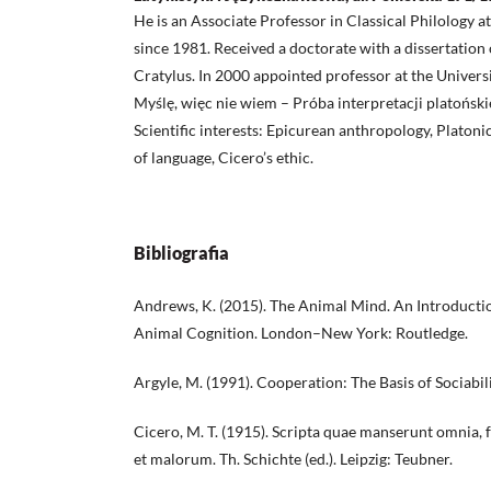
He is an Associate Professor in Classical Philology a
since 1981. Received a doctorate with a dissertation
Cratylus. In 2000 appointed professor at the Univers
Myślę, więc nie wiem – Próba interpretacji platońskie
Scientific interests: Epicurean anthropology, Platon
of language, Cicero’s ethic.
Bibliografia
Andrews, K. (2015). The Animal Mind. An Introductio
Animal Cognition. London–New York: Routledge.
Argyle, M. (1991). Cooperation: The Basis of Sociabil
Cicero, M. T. (1915). Scripta quae manserunt omnia, 
et malorum. Th. Schichte (ed.). Leipzig: Teubner.