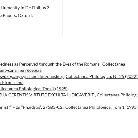
f Humanity in De Finibus 3.
ve Papers. Oxford:
edness as Perceived through the Eyes of the Romans
,
Collectanea
antyczna i jej recepcja
ewdzięczny syn ziemi hiszpańskiej
,
Collectanea Philologica: Nr 25 (2022)
 Firmissima
llectanea Philologica: Tom 1 (1995)
SUA GERENTIS VIRTUTE EXCULTA IUDICAVERIT
,
Collectanea Philologi
er ist?” – zu “Phaidros”, 275B5-C2
,
Collectanea Philologica: Tom 1 (1995)