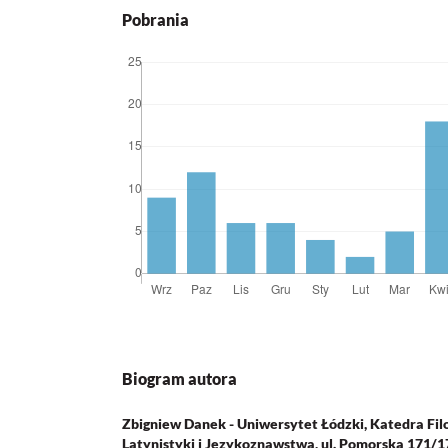
Pobrania
Biogram autora
Zbigniew Danek - Uniwersytet Łódzki, Katedra Filo
Latynistyki i Językoznawstwa, ul. Pomorska 171/1