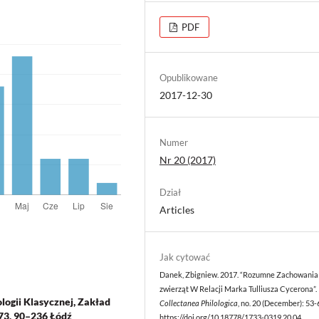
PDF
Opublikowane
2017-12-30
Numer
Nr 20 (2017)
Dział
Articles
Jak cytować
Danek, Zbigniew. 2017. “Rozumne Zachowania
zwierząt W Relacji Marka Tulliusza Cycerona”.
logii Klasycznej, Zakład
Collectanea Philologica
, no. 20 (December): 53-
73, 90–236 Łódź
https://doi.org/10.18778/1733-0319.20.04
.