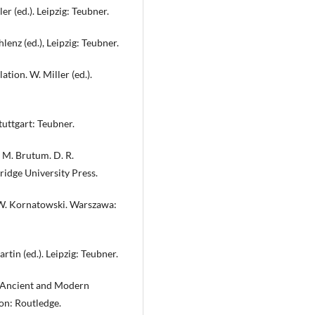
ler (ed.). Leipzig: Teubner.
lenz (ed.), Leipzig: Teubner.
ation. W. Miller (ed.).
tuttgart: Teubner.
t M. Brutum. D. R.
idge University Press.
ł. W. Kornatowski. Warszawa:
artin (ed.). Leipzig: Teubner.
n Ancient and Modern
on: Routledge.