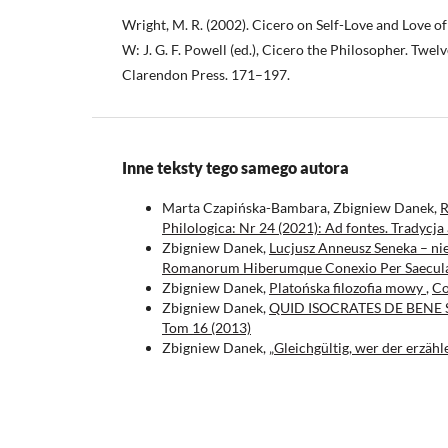
Wright, M. R. (2002). Cicero on Self-Love and Love o
W: J. G. F. Powell (ed.), Cicero the Philosopher. Twel
Clarendon Press. 171–197.
Inne teksty tego samego autora
Marta Czapińska-Bambara, Zbigniew Danek,
R
Philologica: Nr 24 (2021): Ad fontes. Tradycja 
Zbigniew Danek,
Lucjusz Anneusz Seneka – ni
Romanorum Hiberumque Conexio Per Saecula
Zbigniew Danek,
Platońska filozofia mowy
,
Co
Zbigniew Danek,
QUID ISOCRATES DE BENE 
Tom 16 (2013)
Zbigniew Danek,
„Gleichgültig, wer der erzähl