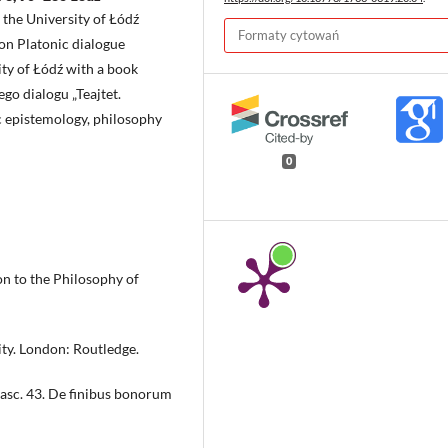
t the University of Łódź
Formaty cytowań
 on Platonic dialogue
ity of Łódź with a book
go dialogu „Teajtet.
ic epistemology, philosophy
0
n to the Philosophy of
ity. London: Routledge.
fasc. 43. De finibus bonorum