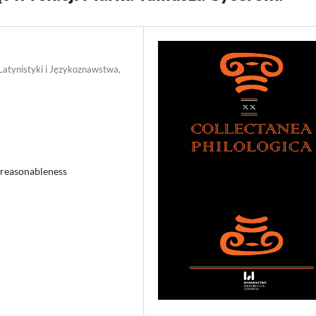
 Latynistyki i Językoznawstwa,
, reasonableness