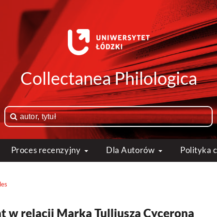
Collectanea Philologica
Proces recenzyjny
Dla Autorów
Polityka
les
 w relacji Marka Tulliusza Cycerona