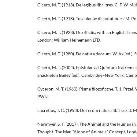
Cicero, M. T. (1918). De legibus libri tres. C. F. W. Mül
Cicero, M. T. (1918). Tusculanae disputationes. M. Poh
Cicero, M. T. (1928). De officiis, with an English Transl
London: William Heinemann LTD.
Cicero, M. T. (1980). De natura deorum. W. Ax (ed.). S
Cicero, M. T. (2004). Epistulae ad Quintum fratrem e
Shackleton Bailey (ed.). Cambridge–New York: Cambr
Cyceron, M. T. (1960). Pisma filozoficzne. T. 1. Prze
PWN.
Lucretius, T. C. (1953). De rerum natura libri sex. J. M
Newmyer, S. T. (2017). The Animal and the Human i
Thought. The Man “Alone of Animals” Concept. Lond