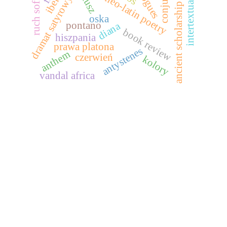
ruch sofistyczny
eclogues
intertextuality
neo-latin poetry
dramat satyrowy
ancient scholarship
oska
pontano
diana
book review
hiszpania
prawa platona
antystenes
anthem
czerwień
kolory
vandal africa