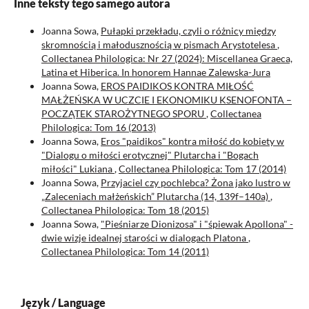
Inne teksty tego samego autora
Joanna Sowa,
Pułapki przekładu, czyli o różnicy między
skromnością i małodusznością w pismach Arystotelesa
,
Collectanea Philologica: Nr 27 (2024): Miscellanea Graeca,
Latina et Hiberica. In honorem Hannae Zalewska-Jura
Joanna Sowa,
EROS PAIDIKOS KONTRA MIŁOŚĆ
MAŁŻEŃSKA W UCZCIE I EKONOMIKU KSENOFONTA –
POCZĄTEK STAROŻYTNEGO SPORU
,
Collectanea
Philologica: Tom 16 (2013)
Joanna Sowa,
Eros "paidikos" kontra miłość do kobiety w
"Dialogu o miłości erotycznej" Plutarcha i "Bogach
miłości" Lukiana
,
Collectanea Philologica: Tom 17 (2014)
Joanna Sowa,
Przyjaciel czy pochlebca? Żona jako lustro w
„Zaleceniach małżeńskich” Plutarcha (14, 139f–140a)
,
Collectanea Philologica: Tom 18 (2015)
Joanna Sowa,
"Pieśniarze Dionizosa" i "śpiewak Apollona" -
dwie wizje idealnej starości w dialogach Platona
,
Collectanea Philologica: Tom 14 (2011)
Język / Language