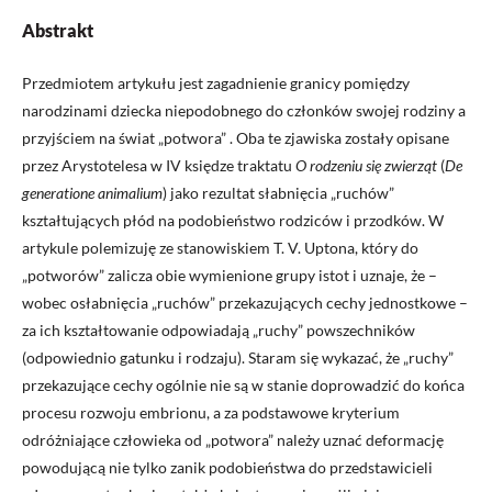
Abstrakt
Przedmiotem artykułu jest zagadnienie granicy pomiędzy
narodzinami dziecka niepodobnego do członków swojej rodziny a
przyjściem na świat „potwora” . Oba te zjawiska zostały opisane
przez Arystotelesa w IV księdze traktatu
O rodzeniu się zwierząt
(
De
generatione animalium
) jako rezultat słabnięcia „ruchów”
kształtujących płód na podobieństwo rodziców i przodków. W
artykule polemizuję ze stanowiskiem T. V. Uptona, który do
„potworów” zalicza obie wymienione grupy istot i uznaje, że –
wobec osłabnięcia „ruchów” przekazujących cechy jednostkowe –
za ich kształtowanie odpowiadają „ruchy” powszechników
(odpowiednio gatunku i rodzaju). Staram się wykazać, że „ruchy”
przekazujące cechy ogólnie nie są w stanie doprowadzić do końca
procesu rozwoju embrionu, a za podstawowe kryterium
odróżniające człowieka od „potwora” należy uznać deformację
powodującą nie tylko zanik podobieństwa do przedstawicieli