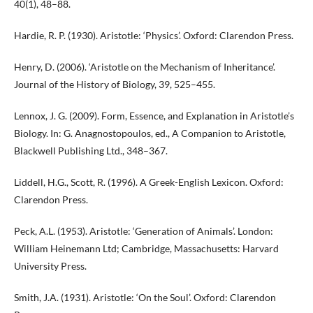
40(1), 48–88.
Hardie, R. P. (1930). Aristotle: ‘Physics’. Oxford: Clarendon Press.
Henry, D. (2006). ‘Aristotle on the Mechanism of Inheritance’.
Journal of the History of Biology, 39, 525–455.
Lennox, J. G. (2009). Form, Essence, and Explanation in Aristotle’s
Biology. In: G. Anagnostopou­los, ed., A Companion to Aristotle,
Blackwell Publishing Ltd., 348–367.
Liddell, H.G., Scott, R. (1996). A Greek-English Lexicon. Oxford:
Clarendon Press.
Peck, A.L. (1953). Aristotle: ‘Generation of Animals’. London:
William Heinemann Ltd; Cambridge, Massachusetts: Harvard
University Press.
Smith, J.A. (1931). Aristotle: ‘On the Soul’. Oxford: Clarendon