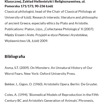
Klasycznej, Zakład Hellenistyki i Religioznawstwa, ul.
Pomorska 171/173, 90-236 Łódź
Classical philologist, head of the Chair of Classical Philology at
University of Łódź. Research interests: literature and philosophy
of ancient Greece, especially ethics by Plato and Aristotle.
Publications: Platon,
Lizys
, „Collectanea Philologica” X (2007);
Między Erosem i Arete. Przyjaźń w etyce Platona i Arystotelesa
,
Wydawnictwo UŁ, Łódź 2009.
Bibliografia
Asma, S.T. (2009). On Monsters: An Unnatural History of Our
Worst Fears. New York: Oxford University Press.
Bekker, I., Gigon, O. (1960). Aristotelis Opera. Berlin: De Gruyter.
Coles, A. (1994). ‘Biomedical Models of Reproduction in the Fifth
Century BC and Aristotle’s Generation of Animals’. Phronesis,