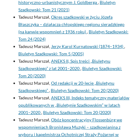
historyczno-urbanistycznym J. Goldberga
,
Biuletyn
Szadkowski: Tom 21 (2021)
Tadeusz Marszał,
Okres szadkowski w życiu Józefa
Błaszczyka – działacza chłopskiego regionu sieradzkiego
(na kanwie wspomnień z 1936 roku)
,
Biuletyn Szadkowski:
Tom 24 (2024)
Tadeusz Marszał,
Jerzy Karol Kurnatowski (1874–1934)
,
Biuletyn Szadkowski: Tom 5 (2005)
Tadeusz Marszał,
ANEKS II, Spis treści „Biuletynu
Szadkowskiego” z lat 2001–2020
,
Biuletyn Szadkowski:
Tom 20 (2020)
Tadeusz Marszał,
Od redakcji w 20-lecie „Biuletynu
Szadkowskiego”
,
Biuletyn Szadkowski: Tom 20 (2020)
Tadeusz Marszał,
ANEKS III, Indeks tematyczny materiałów
opublikowanych w „Biuletynie Szadkowskim” w latach
2001–2020
,
Biuletyn Szadkowski: Tom 20 (2020)
Tadeusz Marszał,
Obóz koncentracyjny Flossenbürg we
wspomnieniach Bronisława Muzyki – szadkowianina z
wyboru i kapelmistrza Ochotniczej Straży Pożarnej w