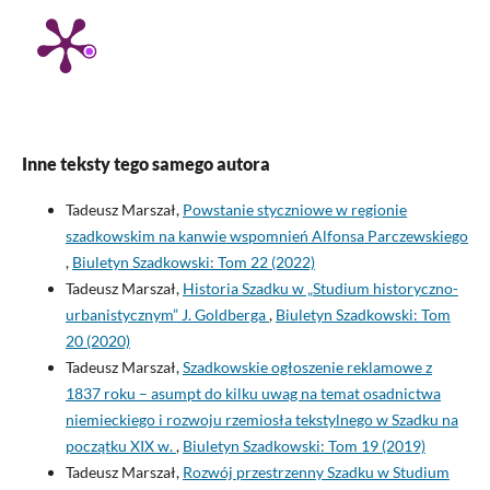
Inne teksty tego samego autora
Tadeusz Marszał,
Powstanie styczniowe w regionie
szadkowskim na kanwie wspomnień Alfonsa Parczewskiego
,
Biuletyn Szadkowski: Tom 22 (2022)
Tadeusz Marszał,
Historia Szadku w „Studium historyczno-
urbanistycznym” J. Goldberga
,
Biuletyn Szadkowski: Tom
20 (2020)
Tadeusz Marszał,
Szadkowskie ogłoszenie reklamowe z
1837 roku – asumpt do kilku uwag na temat osadnictwa
niemieckiego i rozwoju rzemiosła tekstylnego w Szadku na
początku XIX w.
,
Biuletyn Szadkowski: Tom 19 (2019)
Tadeusz Marszał,
Rozwój przestrzenny Szadku w Studium