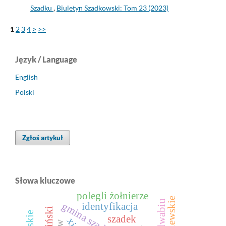
Szadku
,
Biuletyn Szadkowski: Tom 23 (2023)
1
2
3
4
>
>>
Język / Language
English
Polski
Zgłoś artykuł
Słowa kluczowe
polegli żołnierze
gmina szadek
identyfikacja
szadek