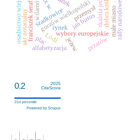
dobra królewskie
tkalnia jedwabiu
franciszek serafiński
osadnictwo wiejskie
xix w.
wilamów
gorzów wielkopolski
rady narodowe
przemysł
małe miasto
szadkowice
akt notarialny
jan birtus
rynek
wybory europejskie
Łódź
plac
przatów
jeżew
alfabetyzacja
0.2
2025
CiteScore
21st percentile
Powered by Scopus