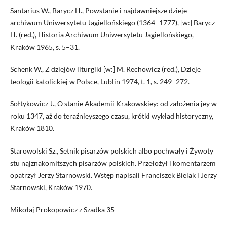
Santarius W., Barycz H., Powstanie i najdawniejsze dzieje
archiwum Uniwersytetu Jagiellońskiego (1364–1777), [w:] Barycz
H. (red.), Historia Archiwum Uniwersytetu Jagiellońskiego,
Kraków 1965, s. 5–31.
Schenk W., Z dziejów liturgiki [w:] M. Rechowicz (red.), Dzieje
teologii katolickiej w Polsce, Lublin 1974, t. 1, s. 249–272.
Sołtykowicz J., O stanie Akademii Krakowskiey: od założenia jey w
roku 1347, aż do teraźnieyszego czasu, krótki wykład historyczny,
Kraków 1810.
Starowolski Sz., Setnik pisarzów polskich albo pochwały i Żywoty
stu najznakomitszych pisarzów polskich. Przełożył i komentarzem
opatrzył Jerzy Starnowski. Wstęp napisali Franciszek Bielak i Jerzy
Starnowski, Kraków 1970.
Mikołaj Prokopowicz z Szadka 35