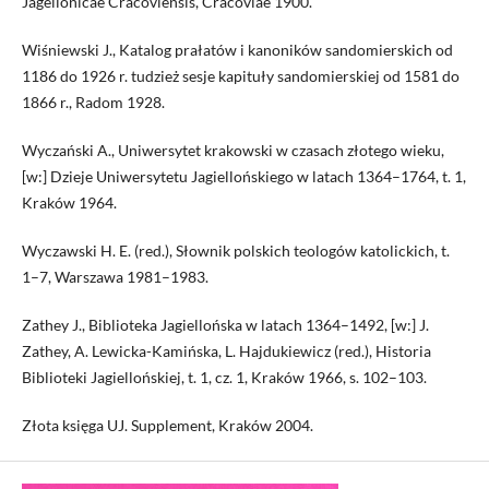
Jagellonicae Cracoviensis, Cracoviae 1900.
Wiśniewski J., Katalog prałatów i kanoników sandomierskich od
1186 do 1926 r. tudzież sesje kapituły sandomierskiej od 1581 do
1866 r., Radom 1928.
Wyczański A., Uniwersytet krakowski w czasach złotego wieku,
[w:] Dzieje Uniwersytetu Jagiellońskiego w latach 1364–1764, t. 1,
Kraków 1964.
Wyczawski H. E. (red.), Słownik polskich teologów katolickich, t.
1–7, Warszawa 1981–1983.
Zathey J., Biblioteka Jagiellońska w latach 1364–1492, [w:] J.
Zathey, A. Lewicka-Kamińska, L. Hajdukiewicz (red.), Historia
Biblioteki Jagiellońskiej, t. 1, cz. 1, Kraków 1966, s. 102–103.
Złota księga UJ. Supplement, Kraków 2004.