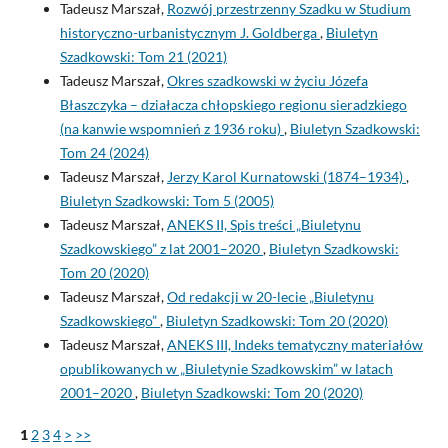
Tadeusz Marszał,
Rozwój przestrzenny Szadku w Studium
historyczno-urbanistycznym J. Goldberga
,
Biuletyn
Szadkowski: Tom 21 (2021)
Tadeusz Marszał,
Okres szadkowski w życiu Józefa
Błaszczyka – działacza chłopskiego regionu sieradzkiego
(na kanwie wspomnień z 1936 roku)
,
Biuletyn Szadkowski:
Tom 24 (2024)
Tadeusz Marszał,
Jerzy Karol Kurnatowski (1874–1934)
,
Biuletyn Szadkowski: Tom 5 (2005)
Tadeusz Marszał,
ANEKS II, Spis treści „Biuletynu
Szadkowskiego” z lat 2001–2020
,
Biuletyn Szadkowski:
Tom 20 (2020)
Tadeusz Marszał,
Od redakcji w 20-lecie „Biuletynu
Szadkowskiego”
,
Biuletyn Szadkowski: Tom 20 (2020)
Tadeusz Marszał,
ANEKS III, Indeks tematyczny materiałów
opublikowanych w „Biuletynie Szadkowskim” w latach
2001–2020
,
Biuletyn Szadkowski: Tom 20 (2020)
1
2
3
4
>
>>