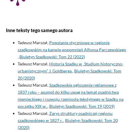
Inne teksty tego samego autora
Tadeusz Marszał,
Powstanie styczniowe w regionie
szadkowskim na kanwie wspomnień Alfonsa Parczewskiego
,
Biuletyn Szadkowski: Tom 22 (2022)
Tadeusz Marszał,
Historia Szadku w „Studium historyczno-
urbanistycznym” J. Goldberga
,
Biuletyn Szadkowski: Tom
20 (2020)
Tadeusz Marszał,
Szadkowskie ogłoszenie reklamowe z
1837 roku – asumpt do kilku uwag na temat osadnictwa
niemieckiego i rozwoju rzemiosła tekstylnego w Szadku na
początku XIX w.
,
Biuletyn Szadkowski: Tom 19 (2019)
Tadeusz Marszał,
Zarys struktury osadniczej regionu
szadkowskiego w 1827 r.
,
Biuletyn Szadkowski: Tom 20
(2020)