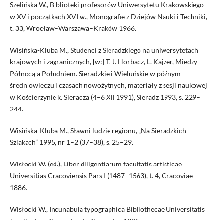
Szelińska W., Biblioteki profesorów Uniwersytetu Krakowskiego
w XV i początkach XVI w., Monografie z Dziejów Nauki i Techniki,
t. 33, Wrocław–Warszawa–Kraków 1966.
Wisińska-Kluba M., Studenci z Sieradzkiego na uniwersytetach
krajowych i zagranicznych, [w:] T. J. Horbacz, L. Kajzer, Miedzy
Północą a Południem. Sieradzkie i Wieluńskie w późnym
średniowieczu i czasach nowożytnych, materiały z sesji naukowej
w Kościerzynie k. Sieradza (4–6 XII 1991), Sieradz 1993, s. 229–
244.
Wisińska-Kluba M., Sławni ludzie regionu, „Na Sieradzkich
Szlakach” 1995, nr 1–2 (37–38), s. 25–29.
Wisłocki W. (ed.), Liber diligentiarum facultatis artisticae
Universitias Cracoviensis Pars I (1487–1563), t. 4, Cracoviae
1886.
Wisłocki W., Incunabula typographica Bibliothecae Universitatis