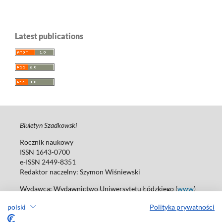
Latest publications
Biuletyn Szadkowski
Rocznik naukowy
ISSN 1643-0700
e-ISSN 2449-8351
Redaktor naczelny:
Szymon Wiśniewski
Wydawca: Wydawnictwo Uniwersytetu Łódzkiego (
www
)
ul. Jana Matejki 34A, 90-237 Łódź
polski
Polityka prywatności
Tel.: 42 235 01 65, fax: 42 66 55 86
Biuro: agnieszka.janicka@uni.lodz.pl