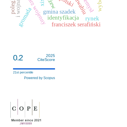
cmentarz wojenny
przemysł
jeżew
gromada
gmina szadek
identyfikacja
rynek
franciszek serafiński
0.2
2025
CiteScore
21st percentile
Powered by Scopus