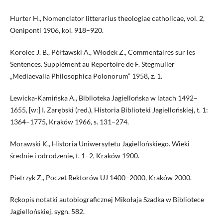
Hurter H., Nomenclator litterarius theologiae catholicae, vol. 2,
Oeniponti 1906, kol. 918–920.
Korolec J. B., Półtawski A., Włodek Z., Commentaires sur les
Sentences. Supplément au Repertoire de F. Stegmüller
„Mediaevalia Philosophica Polonorum” 1958, z. 1.
Lewicka-Kamińska A., Biblioteka Jagiellońska w latach 1492–
1655, [w:] I. Zarębski (red.), Historia Biblioteki Jagiellońskiej, t. 1:
1364–1775, Kraków 1966, s. 131–274.
Morawski K., Historia Uniwersytetu Jagiellońskiego. Wieki
średnie i odrodzenie, t. 1–2, Kraków 1900.
Pietrzyk Z., Poczet Rektorów UJ 1400–2000, Kraków 2000.
Rękopis notatki autobiograficznej Mikołaja Szadka w Bibliotece
Jagiellońskiej, sygn. 582.