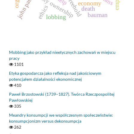
john paul ii
petty ownership
economy
ethics
death
bauman
lobbing
Mobbing jako przykład nieetycznych zachowań w miejscu
pracy
1101
Etyka gospodarcza jako refleksja nad jakościowym
potencjałem działalności ekonomicznej
410
Paweł Brzostowski (1739–1827). Twórca Rzeczpospolitej
Pawłowskiej
335
Meandry konsumpcji we współczesnym społeczeństwie:
konsumpcjonizm versus dekonsumpcja
262