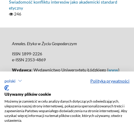
Świadomość konfliktu interesów jako akademicki standard
etyczny
246
Annales. Etyka w Życiu Gospodarczym
ISSN 1899-2226
e-ISSN 2353-4869
Wydawca
: Wydawnictwo Uniwersytetu Łódzkiego (
www
)
Jana Matejki St., no 34A, 90-237 Łódź, Poland
polski
Polityka prywatności
Tel.: 42 235 01 65, fax: 42 66 55 86
Biuro: agnieszka.janicka@uni.lodz.pl
Używamy plików cookie
Deklaracja dostępności
Możemy je zamieścić w celu analizy danych dotyczących odwiedzających,
ulepszenia naszej strony internetowej, pokazania spersonalizowanych treści i
zapewnienia Państwu wspaniałego doświadczenia na stronie internetowej. Aby
uzyskać więcej informacji na temat plików cookie, których używamy, otwórz
ustawienia.