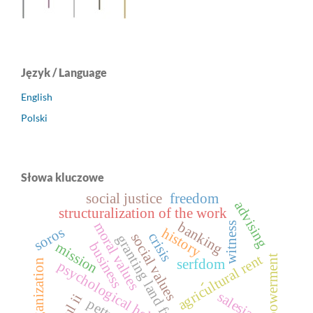
Język / Language
English
Polski
Słowa kluczowe
social justice
freedom
advising
structuralization of the work
banking
moral values
witness
soros
history
crisis
social values
granting land freehold
business
mission
agricultural rent
empowerment
serfdom
organization
psychological help
-
salesians