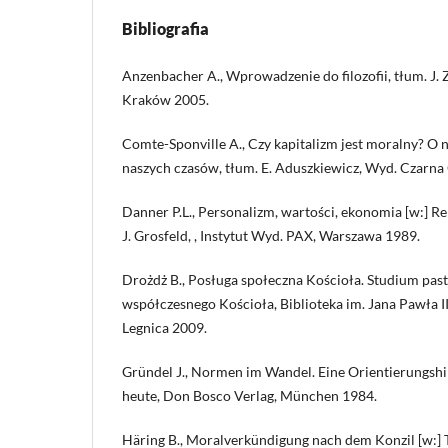
Bibliografia
Anzenbacher A., Wprowadzenie do filozofii, tłum. J
Kraków 2005.
Comte-Sponville A., Czy kapitalizm jest moralny? O n
naszych czasów, tłum. E. Aduszkiewicz, Wyd. Czarn
Danner P.L., Personalizm, wartości, ekonomia [w:] Reli
J. Grosfeld, , Instytut Wyd. PAX, Warszawa 1989.
Drożdż B., Posługa społeczna Kościoła. Studium past
współczesnego Kościoła, Biblioteka im. Jana Pawła I
Legnica 2009.
Gründel J., Normen im Wandel. Eine Orientierungshil
heute, Don Bosco Verlag, München 1984.
Häring B., Moralverkündigung nach dem Konzil [w:]