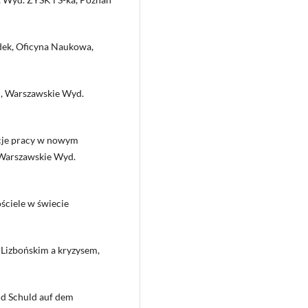
adek, Oficyna Naukowa,
ki, Warszawskie Wyd.
ncje pracy w nowym
, Warszawskie Wyd.
ściele w świecie
m Lizbońskim a kryzysem,
nd Schuld auf dem