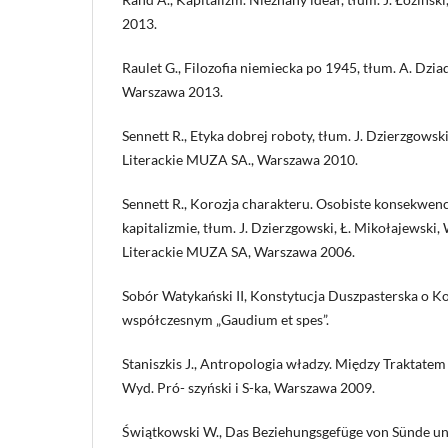
2013.
Raulet G., Filozofia niemiecka po 1945, tłum. A. Dzi
Warszawa 2013.
Sennett R., Etyka dobrej roboty, tłum. J. Dzierzgows
Literackie MUZA SA., Warszawa 2010.
Sennett R., Korozja charakteru. Osobiste konsekwe
kapitalizmie, tłum. J. Dzierzgowski, Ł. Mikołajewski
Literackie MUZA SA, Warszawa 2006.
Sobór Watykański II, Konstytucja Duszpasterska o Ko
współczesnym „Gaudium et spes”.
Staniszkis J., Antropologia władzy. Między Traktate
Wyd. Pró- szyński i S-ka, Warszawa 2009.
Świątkowski W., Das Beziehungsgefüge von Sünde u