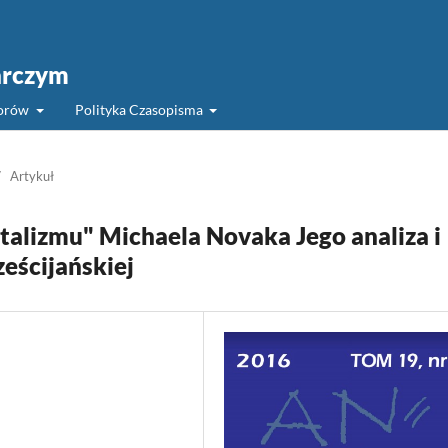
arczym
torów
Polityka Czasopisma
/
Artykuł
alizmu" Michaela Novaka Jego analiza i
eścijańskiej