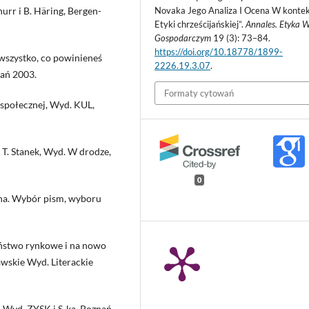
Novaka Jego Analiza I Ocena W kontek
hurr i B. Häring, Bergen-
Etyki chrześcijańskiej”.
Annales. Etyka W
Gospodarczym
19 (3): 73–84.
https://doi.org/10.18778/1899-
i wszystko, co powinieneś
2226.19.3.07
.
nań 2003.
Formaty cytowań
i społecznej, Wyd. KUL,
T. Stanek, Wyd. W drodze,
0
zna. Wybór pism, wyboru
zeństwo rynkowe i na nowo
wskie Wyd. Literackie
i, Wyd. ZYSK i S-ka, Poznań