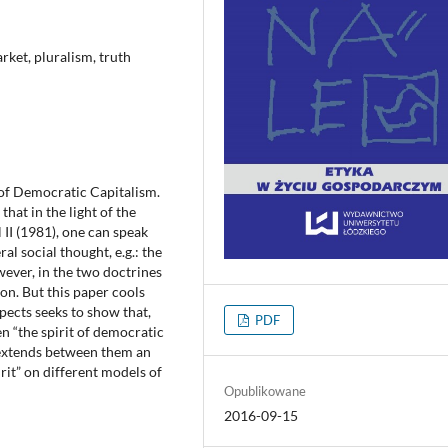
rket, pluralism, truth
 of Democratic Capitalism.
hat in the light of the
II (1981), one can speak
l social thought, e.g.: the
wever, in the two doctrines
on. But this paper cools
pects seeks to show that,
PDF
 “the spirit of democratic
re extends between them an
irit” on different models of
Opublikowane
2016-09-15