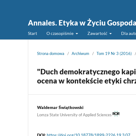
Annales. Etyka w Życiu Gospod
Start
O czasopiśmie
Zawartość
Dla au
Strona domowa
/
Archiwum
/
Tom 19 Nr 3 (2016)
"Duch demokratycznego kapit
ocena w kontekście etyki chrz
Waldemar Świątkowski
Lomza State University of Applied Sciences
DOI:
https://doi.org/10.18778/1899-2226.19.3.07