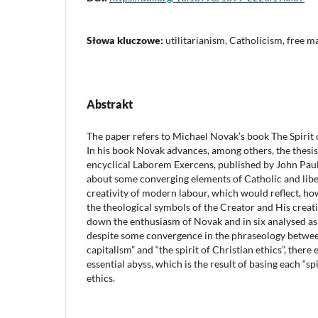
Słowa kluczowe:
utilitarianism, Catholicism, free ma
Abstrakt
The paper refers to Michael Novak’s book The Spirit
In his book Novak advances, among others, the thesis t
encyclical Laborem Exercens, published by John Paul 
about some converging elements of Catholic and libera
creativity of modern labour, which would reflect, ho
the theological symbols of the Creator and His creati
down the enthusiasm of Novak and in six analysed as
despite some convergence in the phraseology between
capitalism” and “the spirit of Christian ethics”, the
essential abyss, which is the result of basing each “sp
ethics.