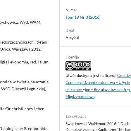
Numer
Tom 19 Nr 3 (2016)
. Zychowicz, Wyd. WAM,
Dział
Artykuł
iedorzecznościach i tyranii
a Owca, Warszawa 2012.
Licencja
gia i ekonomia, red. i tłum.
Utwór dostępny jest na licencji
Creativ
oralne w świetle nauczania
Commons Uznanie autorstwa – Użycie
I WSD Diecezji Legnickiej,
niekomercyjne – Bez utworów zależnyc
Międzynarodowe
.
fe für christliches Leben
Jak cytować
Świątkowski, Waldemar. 2016. “‘Duch
 Theologische Brennpunkte:
Demokratycznego Kapitalizmu’ Michae