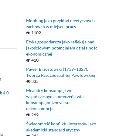
Mobbing jako przykład nieetycznych
zachowań w miejscu pracy
1102
Etyka gospodarcza jako refleksja nad
jakościowym potencjałem działalności
ekonomicznej
410
Paweł Brzostowski (1739–1827).
Twórca Rzeczpospolitej Pawłowskiej
e
335
Meandry konsumpcji we
h 4.0
współczesnym społeczeństwie:
konsumpcjonizm versus
dekonsumpcja
269
Świadomość konfliktu interesów jako
akademicki standard etyczny
la
246