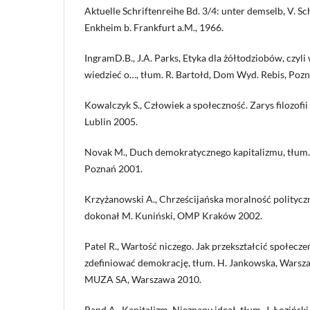
Aktuelle Schriftenreihe Bd. 3/4: unter demselb, V. Sc
Enkheim b. Frankfurt a.M., 1966.
IngramD.B., J.A. Parks, Etyka dla żółtodziobów, czyl
wiedzieć o…, tłum. R. Bartołd, Dom Wyd. Rebis, Poz
Kowalczyk S., Człowiek a społeczność. Zarys filozofi
Lublin 2005.
Novak M., Duch demokratycznego kapitalizmu, tłum. 
Poznań 2001.
Krzyżanowski A., Chrześcijańska moralność polityc
dokonał M. Kuniński, OMP Kraków 2002.
Patel R., Wartość niczego. Jak przekształcić społec
zdefiniować demokrację, tłum. H. Jankowska, Warsza
MUZA SA, Warszawa 2010.
Rand A., Kapitalizm. Nieznany ideał, tłum. J. Łozińsk