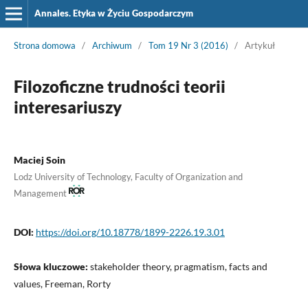
Annales. Etyka w Życiu Gospodarczym
Strona domowa
/
Archiwum
/
Tom 19 Nr 3 (2016)
/
Artykuł
Filozoficzne trudności teorii
interesariuszy
Maciej Soin
Lodz University of Technology, Faculty of Organization and
Management
DOI:
https://doi.org/10.18778/1899-2226.19.3.01
Słowa kluczowe:
stakeholder theory, pragmatism, facts and
values, Freeman, Rorty