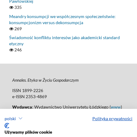
Pawłowskiej
335
Meandry konsumpcji we współczesnym społeczeństwie:
konsumpcjonizm versus dekonsumpcja
269
Świadomość konfliktu interesów jako akademicki standard
etyczny
246
Annales. Etyka w Życiu Gospodarczym
ISSN 1899-2226
e-ISSN 2353-4869
Wydawca
: Wydawnictwo Uniwersytetu Łódzkiego (
www
)
Jana Matejki St., no 34A, 90-237 Łódź, Poland
polski
Polityka prywatności
Tel.: 42 235 01 65, fax: 42 66 55 86
Biuro: agnieszka.janicka@uni.lodz.pl
Używamy plików cookie
Deklaracja dostępności