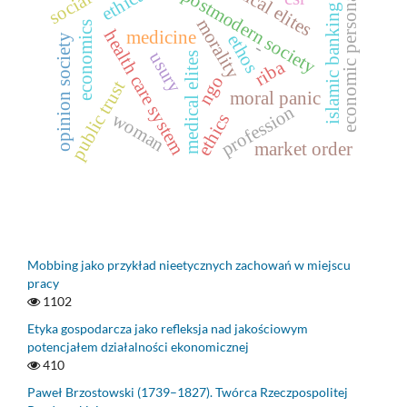
economic personalism
political elites
postmodern society
islamic banking
morality
economics
health care system
medicine
ethos
opinion society
-
usury
medical elites
riba
ngo
public trust
moral panic
profession
woman
ethics
market order
Mobbing jako przykład nieetycznych zachowań w miejscu
pracy
1102
Etyka gospodarcza jako refleksja nad jakościowym
potencjałem działalności ekonomicznej
410
Paweł Brzostowski (1739–1827). Twórca Rzeczpospolitej