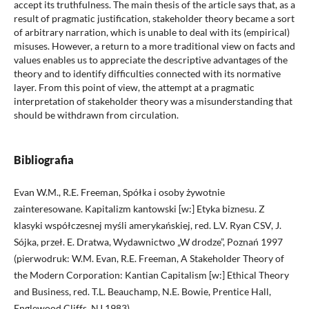
accept its truthfulness. The main thesis of the article says that, as a
result of pragmatic justification, stakeholder theory became a sort
of arbitrary narration, which is unable to deal with its (empirical)
misuses. However, a return to a more traditional view on facts and
values enables us to appreciate the descriptive advantages of the
theory and to identify difficulties connected with its normative
layer. From this point of view, the attempt at a pragmatic
interpretation of stakeholder theory was a misunderstanding that
should be withdrawn from circulation.
Bibliografia
Evan W.M., R.E. Freeman, Spółka i osoby żywotnie
zainteresowane. Kapitalizm kantowski [w:] Etyka biznesu. Z
klasyki współczesnej myśli amerykańskiej, red. L.V. Ryan CSV, J.
Sójka, przeł. E. Dratwa, Wydawnictwo „W drodze”, Poznań 1997
(pierwodruk: W.M. Evan, R.E. Freeman, A Stakeholder Theory of
the Modern Corporation: Kantian Capitalism [w:] Ethical Theory
and Business, red. T.L. Beauchamp, N.E. Bowie, Prentice Hall,
Englewood Cliffs, NJ 1983).