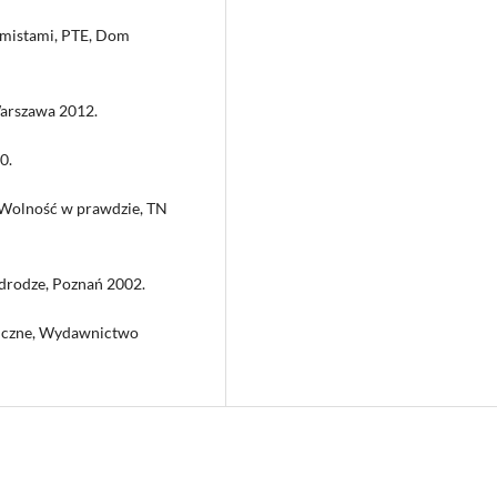
omistami, PTE, Dom
Warszawa 2012.
0.
] Wolność w prawdzie, TN
 drodze, Poznań 2002.
ogiczne, Wydawnictwo