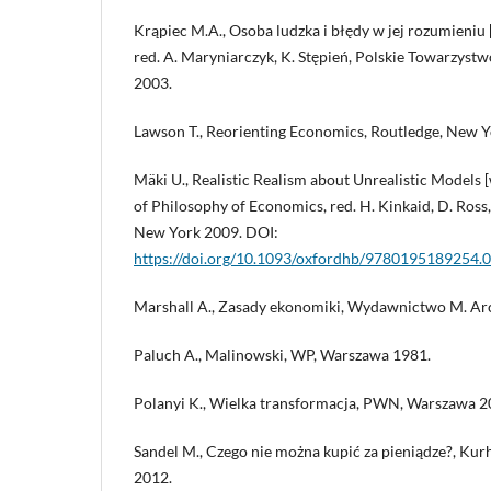
Krąpiec M.A., Osoba ludzka i błędy w jej rozumieniu 
red. A. Maryniarczyk, K. Stępień, Polskie Towarzyst
2003.
Lawson T., Reorienting Economics, Routledge, New Y
Mäki U., Realistic Realism about Unrealistic Models
of Philosophy of Economics, red. H. Kinkaid, D. Ross
New York 2009. DOI:
https://doi.org/10.1093/oxfordhb/9780195189254.
Marshall A., Zasady ekonomiki, Wydawnictwo M. Ar
Paluch A., Malinowski, WP, Warszawa 1981.
Polanyi K., Wielka transformacja, PWN, Warszawa 2
Sandel M., Czego nie można kupić za pieniądze?, Ku
2012.