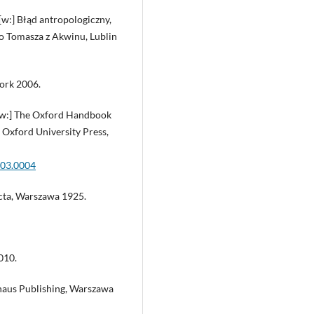
[w:] Błąd antropologiczny,
wo Tomasza z Akwinu, Lublin
ork 2006.
 [w:] The Oxford Handbook
, Oxford University Press,
003.0004
cta, Warszawa 1925.
010.
rhaus Publishing, Warszawa