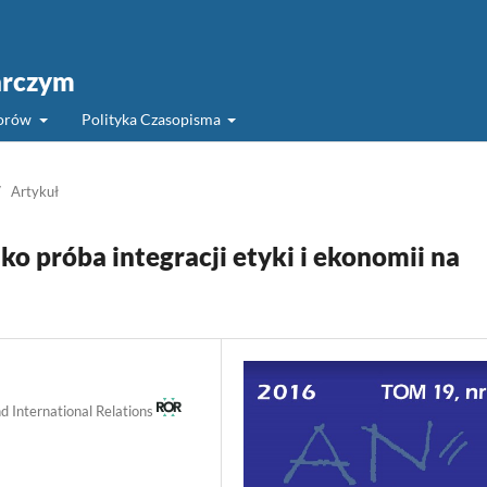
arczym
torów
Polityka Czasopisma
/
Artykuł
o próba integracji etyki i ekonomii na
d International Relations