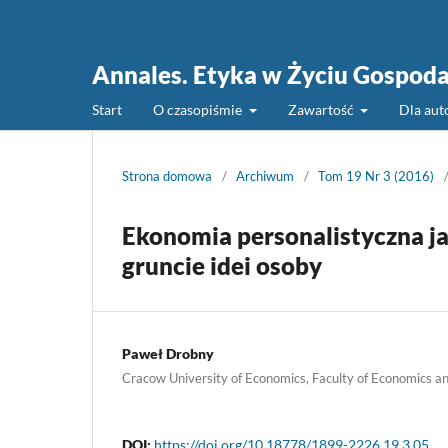
Annales. Etyka w Życiu Gospod
Start
O czasopiśmie
Zawartość
Dla au
Strona domowa
/
Archiwum
/
Tom 19 Nr 3 (2016)
Ekonomia personalistyczna jak
gruncie idei osoby
Paweł Drobny
Cracow University of Economics, Faculty of Economics an
DOI:
https://doi.org/10.18778/1899-2226.19.3.05