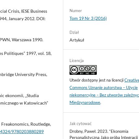
Numer
ial Crisis, IESE Business
Tom 19 Nr 3 (2016)
944, January 2012. DOI:
Dział
, PWN, Warszawa 1990.
Artykuł
 Politiques” 1997, vol. 18,
Licencja
mbridge University Press,
Utwór dostępny jest na licencji
Creativ
Commons Uznanie autorstwa – Użycie
niekomercyjne – Bez utworów zależnyc
ic ekonomii, „Studia
Międzynarodowe
.
omicznego w Katowicach”
Jak cytować
o Freakonomics, Routledge,
Drobny, Paweł. 2023. “Ekonomia
10.4324/9780203880289
Personalistyczna Jako próba Integracji