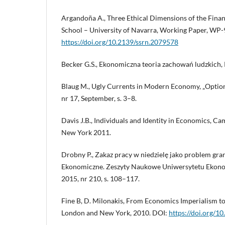
Argandoña A., Three Ethical Dimensions of the Financ
School – University of Navarra, Working Paper, WP-
https://doi.org/10.2139/ssrn.2079578
Becker G.S., Ekonomiczna teoria zachowań ludzkich
Blaug M., Ugly Currents in Modern Economy, „Options
nr 17, September, s. 3–8.
Davis J.B., Individuals and Identity in Economics, Ca
New York 2011.
Drobny P., Zakaz pracy w niedzielę jako problem gran
Ekonomiczne. Zeszyty Naukowe Uniwersytetu Ekon
2015, nr 210, s. 108–117.
Fine B, D. Milonakis, From Economics Imperialism t
London and New York, 2010. DOI:
https://doi.org/