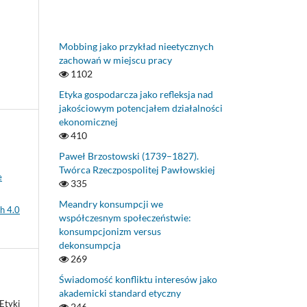
Mobbing jako przykład nieetycznych
zachowań w miejscu pracy
1102
Etyka gospodarcza jako refleksja nad
jakościowym potencjałem działalności
ekonomicznej
410
Paweł Brzostowski (1739–1827).
Twórca Rzeczpospolitej Pawłowskiej
e
335
Meandry konsumpcji we
h 4.0
współczesnym społeczeństwie:
konsumpcjonizm versus
dekonsumpcja
269
Świadomość konfliktu interesów jako
akademicki standard etyczny
 Etyki
246