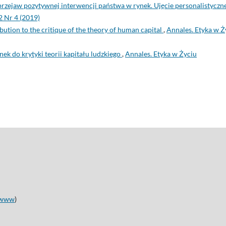
 przejaw pozytywnej interwencji państwa w rynek. Ujęcie personalistyczn
 Nr 4 (2019)
bution to the critique of the theory of human capital
,
Annales. Etyka w Ż
nek do krytyki teorii kapitału ludzkiego
,
Annales. Etyka w Życiu
www
)