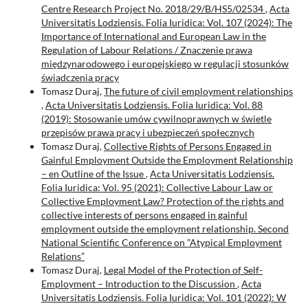
Centre Research Project No. 2018/29/B/HS5/02534
,
Acta
Universitatis Lodziensis. Folia Iuridica: Vol. 107 (2024): The
Importance of International and European Law in the
Regulation of Labour Relations / Znaczenie prawa
międzynarodowego i europejskiego w regulacji stosunków
świadczenia pracy
Tomasz Duraj,
The future of civil employment relationships
,
Acta Universitatis Lodziensis. Folia Iuridica: Vol. 88
(2019): Stosowanie umów cywilnoprawnych w świetle
przepisów prawa pracy i ubezpieczeń społecznych
Tomasz Duraj,
Collective Rights of Persons Engaged in
Gainful Employment Outside the Employment Relationship
– en Outline of the Issue
,
Acta Universitatis Lodziensis.
Folia Iuridica: Vol. 95 (2021): Collective Labour Law or
Collective Employment Law? Protection of the rights and
collective interests of persons engaged in gainful
employment outside the employment relationship. Second
National Scientific Conference on ”Atypical Employment
Relations”
Tomasz Duraj,
Legal Model of the Protection of Self-
Employment – Introduction to the Discussion
,
Acta
Universitatis Lodziensis. Folia Iuridica: Vol. 101 (2022): W