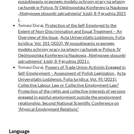
poszukiwaniu prawnego modelu ochrony pracy na własny
rachunek w Polsce. IV Ogólnopolska Konferencja Naukowa
,,Nietypowe stosunki zatrudnienia" Łódź, 8-9 grudnia 2021
r.
Tomasz Duraj,
Protection of the Self-Employed to the
Extent of Non-Discrimination and Equal Treatment – An
Overview of the Issue
,
Acta Universitatis Lodziensis. Folia
Iuridica: Vol. 101 (2022): W poszukiwaniu prawnego
modelu ochrony pracy na własny rachunek w Polsce. IV
Ogólnopolska Konferencja Naukowa ,,Nietypowe stosunki
zatrudnienia" Łódź, 8-9 grudnia 2021 r.
Tomasz Duraj,
Powers of Trade Union Activists Engaged in
Self-Employment – Assessment of Polish Legislation
,
Acta
Universitatis Lodziensis. Folia Iuridica: Vol. 95 (2021):
Collective Labour Law or Collective Employment Law?
Protection of the rights and collective interests of persons
engaged in gainful employment outside the employment
relationship. Second National Scientific Conference on
”Atypical Employment Relations”
Language