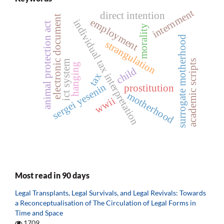
internment
direct intention
electronic document
employment
individual tax interpretation
animal protection act
morality
surrogate motherhood
strangulation
academic scripts
ict system
hanging
child
tax
sergei yesenin
prostitution
motherhood
wwii
Most read in 90 days
Legal Transplants, Legal Survivals, and Legal Revivals: Towards
a Reconceptualisation of The Circulation of Legal Forms in
Time and Space
1709