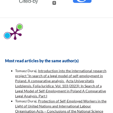
0
Most read articles by the same author(s)
Tomasz Duraj,
Introduction into the international research
project “In search of a legal model of self-employment in
Poland. A comparative analysis
,
Acta Universitatis
Lodziensis. Folia Iuridica: Vol. 103 (2023): In Search of a
Legal Model of Self-Employment in Poland A Comparative
Legal Analysis. Part I
Tomasz Duraj,
Protection of Self-Employed Workers in the
Light of United Nations and International Labour
Organisation Acts – Conclusions of the National Science