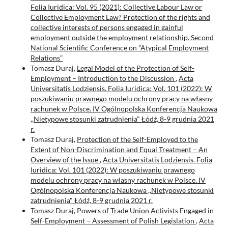
Folia Iuridica: Vol. 95 (2021): Collective Labour Law or
Collective Employment Law? Protection of the rights and
collective interests of persons engaged in gainful
employment outside the employment relationship. Second
National Scientific Conference on ”Atypical Employment
Relations”
Tomasz Duraj,
Legal Model of the Protection of Self-
Employment – Introduction to the Discussion
,
Acta
Universitatis Lodziensis. Folia Iuridica: Vol. 101 (2022): W
poszukiwaniu prawnego modelu ochrony pracy na własny
rachunek w Polsce. IV Ogólnopolska Konferencja Naukowa
,,Nietypowe stosunki zatrudnienia" Łódź, 8-9 grudnia 2021
r.
Tomasz Duraj,
Protection of the Self-Employed to the
Extent of Non-Discrimination and Equal Treatment – An
Overview of the Issue
,
Acta Universitatis Lodziensis. Folia
Iuridica: Vol. 101 (2022): W poszukiwaniu prawnego
modelu ochrony pracy na własny rachunek w Polsce. IV
Ogólnopolska Konferencja Naukowa ,,Nietypowe stosunki
zatrudnienia" Łódź, 8-9 grudnia 2021 r.
Tomasz Duraj,
Powers of Trade Union Activists Engaged in
Self-Employment – Assessment of Polish Legislation
,
Acta