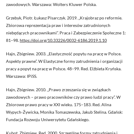
zawodowych. Warszawa: Wolters Kluwer Polska.
Grzebyk, Piotr. Łukasz Pisarczyk. 2019. „Krajobraz po reformie.
Zbiorowa reprezentacja praw i interesów zatrudnionych
niebędących pracownikami”. Praca i Zabezpieczenie Społeczne 1:
81–98.
https://doi.org/10.33226/0032-6186.2019.1.10
Hajn, Zbigniew. 2003. „Elastyczność popytu na pracę w Polsce.
Aspekty prawne”. W Elastyczne formy zatrudnienia i organizacji
pracy a popyt na pracę w Polsce. 48–99. Red. Elżbieta Kryńska.
Warszawa: IPiSS.
Hajn, Zbigniew. 2010. „Prawo zrzeszania się w związkach
zawodowych – prawo pracowników czy prawo ludzi pracy”. W
Zbiorowe prawo pracy w XXI wieku. 175–183. Red. Alina
Wypych-Żywicka, Monika Tomaszewska, Jakub Stelina. Gdańsk:
Fundacja Rozwoju Uniwersytetu Gdańskiego.
Kubot, Zbigniew. Red. 2000. Szczególne formy zatrudnienia i