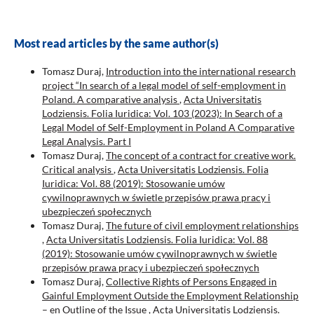
Most read articles by the same author(s)
Tomasz Duraj,
Introduction into the international research
project “In search of a legal model of self-employment in
Poland. A comparative analysis
,
Acta Universitatis
Lodziensis. Folia Iuridica: Vol. 103 (2023): In Search of a
Legal Model of Self-Employment in Poland A Comparative
Legal Analysis. Part I
Tomasz Duraj,
The concept of a contract for creative work.
Critical analysis
,
Acta Universitatis Lodziensis. Folia
Iuridica: Vol. 88 (2019): Stosowanie umów
cywilnoprawnych w świetle przepisów prawa pracy i
ubezpieczeń społecznych
Tomasz Duraj,
The future of civil employment relationships
,
Acta Universitatis Lodziensis. Folia Iuridica: Vol. 88
(2019): Stosowanie umów cywilnoprawnych w świetle
przepisów prawa pracy i ubezpieczeń społecznych
Tomasz Duraj,
Collective Rights of Persons Engaged in
Gainful Employment Outside the Employment Relationship
– en Outline of the Issue
,
Acta Universitatis Lodziensis.