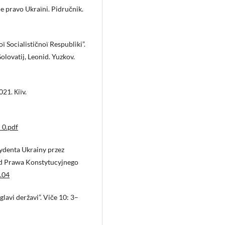
ne pravo Ukraїni. Pidručnik.
 Socialističnoї Respublìki”.
olovatij, Leonid. Yuzkov.
21. Кiїv.
_0.pdf
ydenta Ukrainy przez
ląd Prawa Konstytucyjnego
.04
glavi deržavi”. Viče 10: 3–