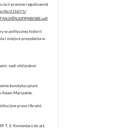
u ta ïï pravove regulûvannâ
am/lib/21167/1/
%20ЇЇ%20ПРАВОВЕ.pdf
ry w politycznej historii
la i miejsce prezydenta w
їni: vadi vìtčiznânoï
stemie konstytucyjnym
o Adam Marszałek.
stitucìjne pravo Ukraїni.
P. T. 2: Komentarz do art.