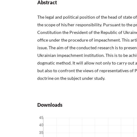
Abstract
The legal and political position of the head of state 
the scope of his/her responsibility. Pursuant to the p
Constitution the President of the Republic of Ukra
office under the procedure of impeachment. This artic
issue. The aim of the conducted research is to present
Ukrainian impeachment institution. This is to be achi
dogmatic method. It will allow not only to carry out a
but also to confront the views of representatives of 
doctrine on the subject under study.
Downloads