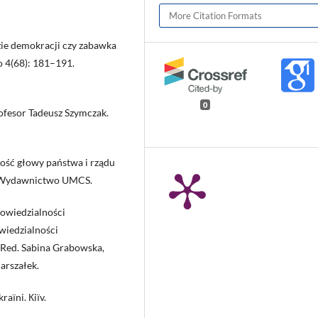
More Citation Formats
zie demokracji czy zabawka
o 4(68): 181–191.
0
fesor Tadeusz Szymczak.
ość głowy państwa i rządu
: Wydawnictwo UMCS.
powiedzialności
wiedzialności
 Red. Sabina Grabowska,
rszałek.
aїni. Кiїv.