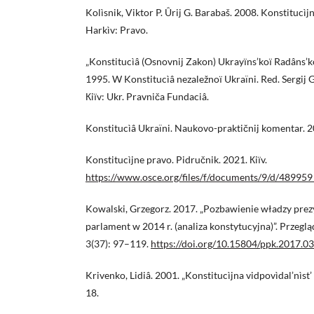
Kolìsnik, Viktor P. Ûrij G. Barabaš. 2008. Konstitucìj
Harkìv: Pravo.
„Konstitucìâ (Osnovnij Zakon) Ukrayїns’koї Radâns’koї
1995. W Konstitucìâ nezaležnoї Ukraïni. Red. Sergij G
Кiїv: Ukr. Pravniča Fundaciâ.
Konstitucìâ Ukraïni. Naukovo-praktičnij komentar. 20
Konstitucìjne pravo. Pidručnik. 2021. Кiїv.
https://www.osce.org/files/f/documents/9/d/489959
Kowalski, Grzegorz. 2017. „Pozbawienie władzy prez
parlament w 2014 r. (analiza konstytucyjna)”. Przeg
3(37): 97–119.
https://doi.org/10.15804/ppk.2017.03
Krivenko, Lidiâ. 2001. „Konstitucìjna vidpovìdal’nìst’ 
18.