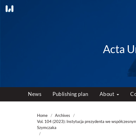
Acta Un
News
Publishing plan
About
C
Home
/
Archives
/
Vol. 104 (2023): Instytucja prezydenta we współczesnym
Szymczaka
/