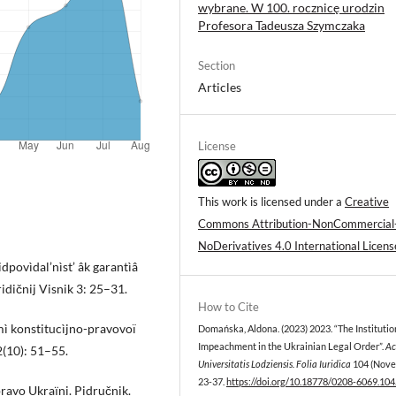
wybrane. W 100. rocznicę urodzin
Profesora Tadeusza Szymczaka
Section
Articles
License
This work is licensed under a
Creative
Commons Attribution-NonCommercial
NoDerivatives 4.0 International Licens
dpovìdal’nìst’ âk garantìâ
dičnij Visnik 3: 25–31.
How to Cite
emì konstitucìjno-pravovoï
Domańska, Aldona. (2023) 2023. “The Institutio
Impeachment in the Ukrainian Legal Order”.
Ac
2(10): 51–55.
Universitatis Lodziensis. Folia Iuridica
104 (Nove
23-37.
https://doi.org/10.18778/0208-6069.104
 pravo Ukraїni. Pidručnik.