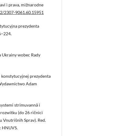
ržavi ì prava, mìžnarodne
372/2307-9061.60.15951
tytucyjna prezydenta
6–224.
a Ukrainy wobec Rady
 konstytucyjnej prezydenta
: Wydawnictwo Adam
 systemi strimuvannâ i
 rozwitku (do 26 rìčnicì
 Vnutrìšnìh Sprav). Red.
ìv: HNUVS.