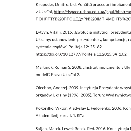
Krupoder, Dmitro. b.d. Ponâttâ proceduri impìčment
v Ukraїni,
https://dspace.uzhnu.edu.ua/jspui/bitstre
ПОНЯТТЯ%20ПРОЦЕДУРИ%20ІМПІЧМЕНТУ%20ТА
Łytvyn, Vitalij. 2015. „Ewolucja instytucji prezydentu
Ukrainy: ustanowienie prezydentury, kompetencje, ro
systemie rządów”. Politeja 12: 25–62.
https://doi.org/10.12797/Politeja.12.2015.34_1.02
Martinûk, Roman S. 2008. „Institut ìmpìčmentu v Ukra
modeli”. Pravo Ukraїni 2.
Olechno, Andrzej. 2009. Instytucja Prezydenta w sy
organów Ukrainy (1996–2005). Toruń: Wydawnictw
Pogorilko, Viktor. Vladyslav L. Fedorenko. 2006. Kon
Akademičnij kurs. T. 1. Кiїv.
Safjan, Marek. Leszek Bosek. Red. 2016. Konstytucja R