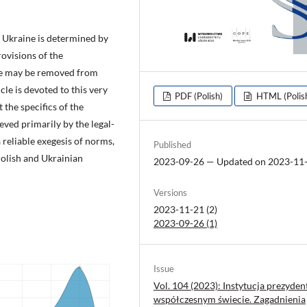
of Ukraine is determined by
rovisions of the
ine may be removed from
le is devoted to this very
PDF (Polish)
HTML (Polis
 the specifics of the
eved primarily by the legal-
 reliable exegesis of norms,
Published
Polish and Ukrainian
2023-09-26 — Updated on 2023-11
Versions
2023-11-21 (2)
2023-09-26 (1)
Issue
Vol. 104 (2023): Instytucja prezyden
współczesnym świecie. Zagadnienia