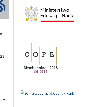
h)
-21
ta we