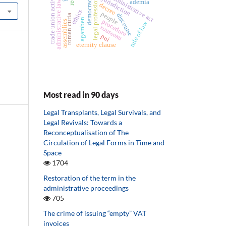
trade union activist
administrative act
legal professions
jurisdiction
democracy
administrative law
ademia
decree
ethics
people
discourse
roman curia
agamben
procedure
assemblies
rule of law
rousseau
pui
eternity clause
Most read in 90 days
Legal Transplants, Legal Survivals, and
Legal Revivals: Towards a
Reconceptualisation of The
Circulation of Legal Forms in Time and
Space
1704
Restoration of the term in the
administrative proceedings
705
The crime of issuing “empty” VAT
invoices