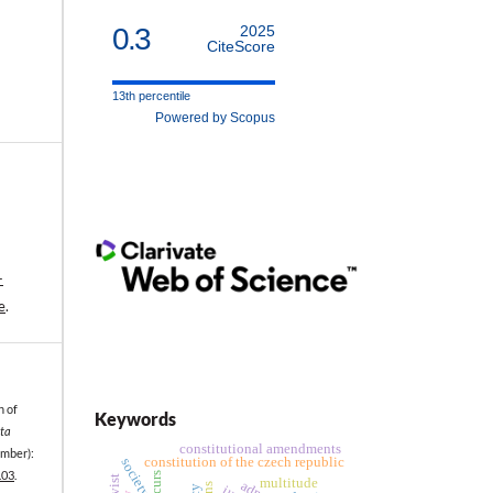
0.3
2025
CiteScore
13th percentile
Powered by Scopus
-
e
.
n of
Keywords
ta
constitutional amendments
mber):
constitution of the czech republic
society
.03
.
recurs
multitude