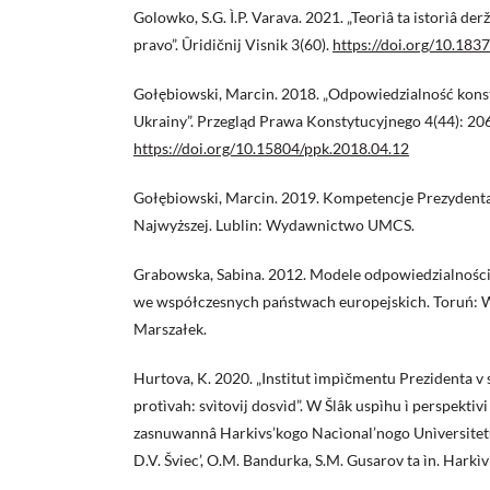
Golowko, S.G. Ì.P. Varava. 2021. „Teorìâ ta istorìâ de
pravo”. Ûridičnij Visnik 3(60).
https://doi.org/10.18
Gołębiowski, Marcin. 2018. „Odpowiedzialność kons
Ukrainy”. Przegląd Prawa Konstytucyjnego 4(44): 20
https://doi.org/10.15804/ppk.2018.04.12
Gołębiowski, Marcin. 2019. Kompetencje Prezydent
Najwyższej. Lublin: Wydawnictwo UMCS.
Grabowska, Sabina. 2012. Modele odpowiedzialności
we współczesnych państwach europejskich. Toruń
Marszałek.
Hurtova, K. 2020. „Institut ìmpìčmentu Prezidenta v
protìvah: svìtovij dosvìd”. W Šlâk uspìhu ì perspektivi
zasnuwannâ Harkivs’kogo Nacìonal’nogo Unìversitetu
D.V. Šviec’, O.M. Bandurka, S.M. Gusarov ta ìn. Hark