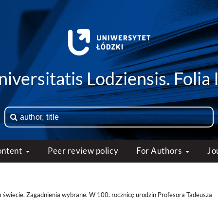
iversitatis Lodziensis. Folia 
ontent
Peer review policy
For Authors
Jo
 świecie. Zagadnienia wybrane. W 100. rocznicę urodzin Profesora Tadeusza