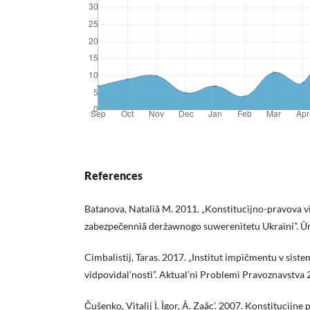
References
Batanova, Natalìâ M. 2011. „Konstitucìjno-pravova vi
zabezpečennìâ derżawnogo suwerenìtetu Ukraїni”. Ûri
Cimbalìstij, Taras. 2017. „Institut impìčmentu v sist
vidpovìdal’nostì”. Aktual’nì Problemì Pravoznavstva 
Čušenko, Vìtalìj Ì. Ìgor, Â. Zaâc’. 2007. Konstitucìjne