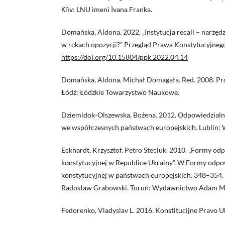
Кiїv: LNU ìmenì Ìvana Franka.
Domańska, Aldona. 2022, „Instytucja recall – narzęd
w rękach opozycji?” Przegląd Prawa Konstytucyjneg
https://doi.org/10.15804/ppk.2022.04.14
Domańska, Aldona. Michał Domagała. Red. 2008. Pro
Łódź: Łódzkie Towarzystwo Naukowe.
Dziemidok-Olszewska, Bożena. 2012. Odpowiedzialn
we współczesnych państwach europejskich. Lublin
Eckhardt, Krzysztof. Petro Steciuk. 2010. „Formy od
konstytucyjnej w Republice Ukrainy”. W Formy odpo
konstytucyjnej w państwach europejskich. 348–354.
Radosław Grabowski. Toruń: Wydawnictwo Adam Ma
Fedorenko, Vladyslav L. 2016. Konstitucìjne Pravo Ukr