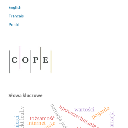
English
Français
Polski
Słowa kluczowe
narracja jednostki
upowszechnianie sztuki
pogarda
projekt leuliv
wartości
narracja
tożsamość
internet