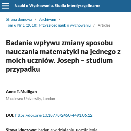
Nauki o Wychowaniu. Studia Interdyscyplinarne
Strona domowa
/
Archiwum
/
Tom 6 Nr 1 (2018): Przyszłość nauk o wychowaniu
/
Articles
Badanie wpływu zmiany sposobu
nauczania matematyki na jednego z
moich uczniów. Joseph – studium
przypadku
Anne T. Mulligan
Middlesex University, London
DOI:
https://doi.org/10.18778/2450-4491.06.12
Słowa kluczowe:
badanie w działaniu, uogólnienie,