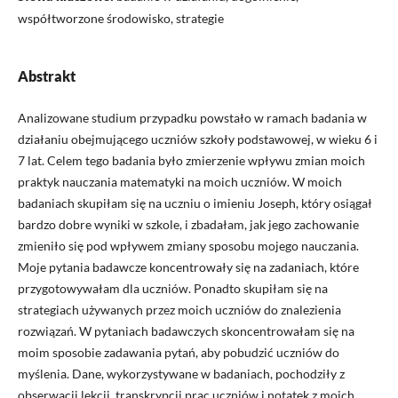
współtworzone środowisko, strategie
Abstrakt
Analizowane studium przypadku powstało w ramach badania w
działaniu obejmującego uczniów szkoły podstawowej, w wieku 6 i
7 lat. Celem tego badania było zmierzenie wpływu zmian moich
praktyk nauczania matematyki na moich uczniów. W moich
badaniach skupiłam się na uczniu o imieniu Joseph, który osiągał
bardzo dobre wyniki w szkole, i zbadałam, jak jego zachowanie
zmieniło się pod wpływem zmiany sposobu mojego nauczania.
Moje pytania badawcze koncentrowały się na zadaniach, które
przygotowywałam dla uczniów. Ponadto skupiłam się na
strategiach używanych przez moich uczniów do znalezienia
rozwiązań. W pytaniach badawczych skoncentrowałam się na
moim sposobie zadawania pytań, aby pobudzić uczniów do
myślenia. Dane, wykorzystywane w badaniach, pochodziły z
obserwacji lekcji, transkrypcji prac uczniów i notatek z moich