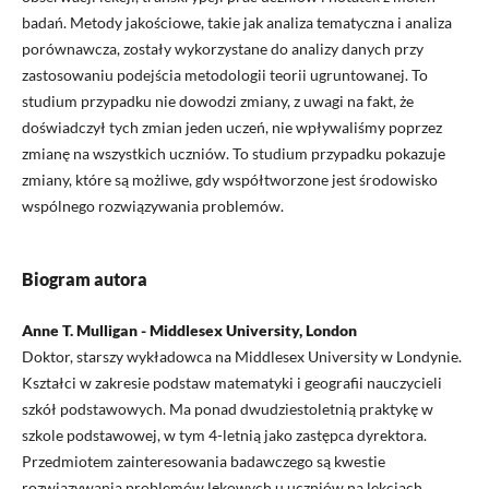
badań. Metody jakościowe, takie jak analiza tematyczna i analiza
porównawcza, zostały wykorzystane do analizy danych przy
zastosowaniu podejścia metodologii teorii ugruntowanej. To
studium przypadku nie dowodzi zmiany, z uwagi na fakt, że
doświadczył tych zmian jeden uczeń, nie wpływaliśmy poprzez
zmianę na wszystkich uczniów. To studium przypadku pokazuje
zmiany, które są możliwe, gdy współtworzone jest środowisko
wspólnego rozwiązywania problemów.
Biogram autora
Anne T. Mulligan - Middlesex University, London
Doktor, starszy wykładowca na Middlesex University w Londynie.
Kształci w zakresie podstaw matematyki i geografii nauczycieli
szkół podstawowych. Ma ponad dwudziestoletnią praktykę w
szkole podstawowej, w tym 4-letnią jako zastępca dyrektora.
Przedmiotem zainteresowania badawczego są kwestie
rozwiązywania problemów lękowych u uczniów na lekcjach