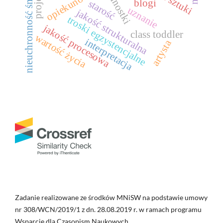
nieuchronność śmierci
opiekunowie
blogi
starość
uznanie
jakość strukturalna
troski egzystencjalne
jakość procesowa
class toddler
wartość życia
interpretacja
artysta
Zadanie realizowane ze środków MNiSW na podstawie umowy
nr 308/WCN/2019/1 z dn. 28.08.2019 r. w ramach programu
Wsparcie dla Czasopism Naukowych