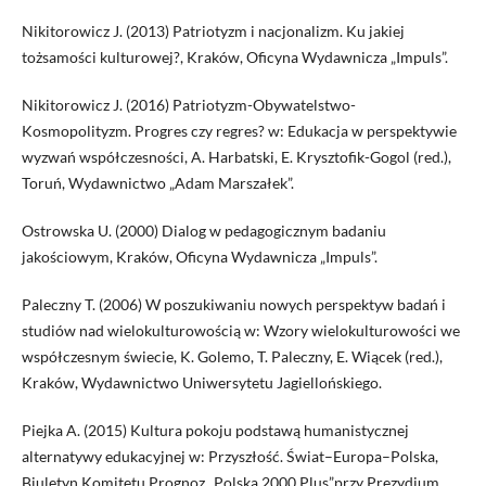
Nikitorowicz J. (2013) Patriotyzm i nacjonalizm. Ku jakiej
tożsamości kulturowej?, Kraków, Oficyna Wydawnicza „Impuls”.
Nikitorowicz J. (2016) Patriotyzm-Obywatelstwo-
Kosmopolityzm. Progres czy regres? w: Edukacja w perspektywie
wyzwań współczesności, A. Harbatski, E. Krysztofik-Gogol (red.),
Toruń, Wydawnictwo „Adam Marszałek”.
Ostrowska U. (2000) Dialog w pedagogicznym badaniu
jakościowym, Kraków, Oficyna Wydawnicza „Impuls”.
Paleczny T. (2006) W poszukiwaniu nowych perspektyw badań i
studiów nad wielokulturowością w: Wzory wielokulturowości we
współczesnym świecie, K. Golemo, T. Paleczny, E. Wiącek (red.),
Kraków, Wydawnictwo Uniwersytetu Jagiellońskiego.
Piejka A. (2015) Kultura pokoju podstawą humanistycznej
alternatywy edukacyjnej w: Przyszłość. Świat–Europa–Polska,
Biuletyn Komitetu Prognoz „Polska 2000 Plus”przy Prezydium