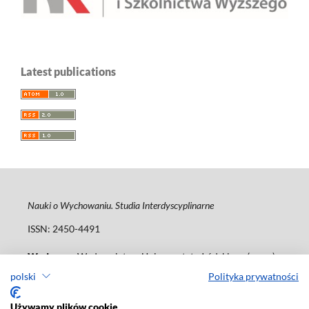
Latest publications
Nauki o Wychowaniu. Studia Interdyscyplinarne
ISSN: 2450-4491
Wydawca
: Wydawnictwo Uniwersytetu Łódzkiego (
www
)
ul. Jana Matejki 34A, 90-237 Łódź
polski
Polityka prywatności
Tel.: 42 235 01 65, fax: 42 66 55 86
journals@uni.lodz.pl
Używamy plików cookie