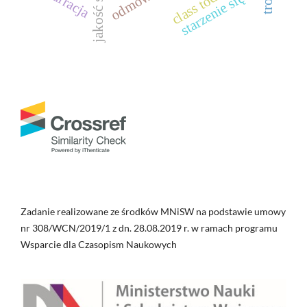
class toddler
narracja
starzenie się
Zadanie realizowane ze środków MNiSW na podstawie umowy
nr 308/WCN/2019/1 z dn. 28.08.2019 r. w ramach programu
Wsparcie dla Czasopism Naukowych