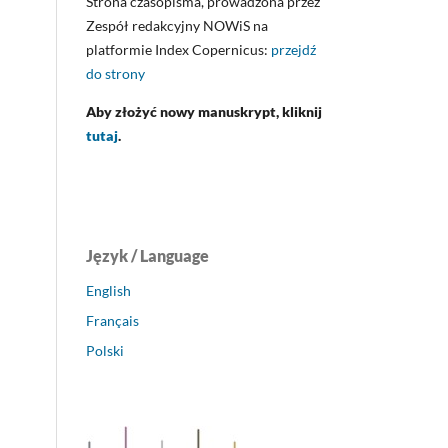
Strona czasopisma, prowadzona przez
Zespół redakcyjny NOWiS na
platformie Index Copernicus:
przejdź
do strony
Aby złożyć nowy manuskrypt, kliknij
tutaj
.
Język / Language
English
Français
Polski