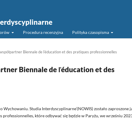
erdyscyplinarne
torów
Procedura recenzyjna
Polityka czasopisma
półpartner Biennale de ľéducation et des pratiques professionnelles
ner Biennale de ľéducation et des
 o Wychowaniu. Studia Interdyscyplinarne’(NOWIS) zostało zaproszone j
s professionnelles, które odbywać się będzie w Paryżu, we wrześniu 202