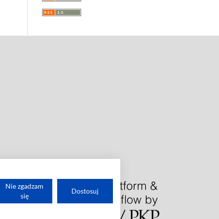
Nie zgadzam
Dostosuj
się