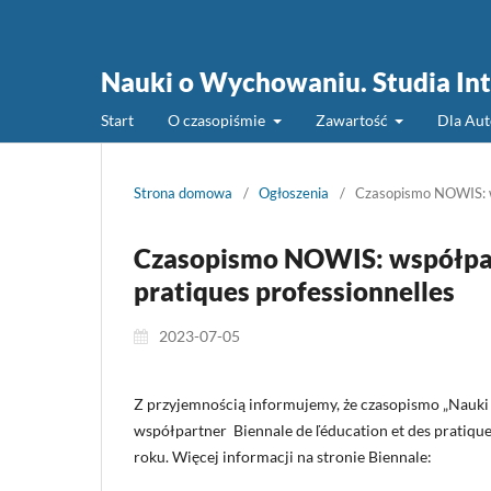
Nauki o Wychowaniu. Studia Int
Start
O czasopiśmie
Zawartość
Dla Au
Strona domowa
/
Ogłoszenia
/
Czasopismo NOWIS: ws
Czasopismo NOWIS: współpart
pratiques professionnelles
2023-07-05
Z przyjemnością informujemy, że czasopismo „Nauki
współpartner Biennale de ľéducation et des pratique
roku. Więcej informacji na stronie Biennale: