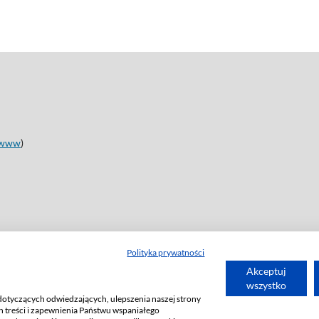
www
)
Polityka prywatności
Akceptuj
wszystko
dotyczących odwiedzających, ulepszenia naszej strony
 treści i zapewnienia Państwu wspaniałego