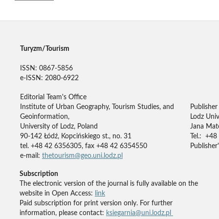
Turyzm/Tourism
ISSN: 0867-5856
e-ISSN: 2080-6922
Editorial Team's Office
Institute of Urban Geography, Tourism Studies, and
Publisher
Geoinformation,
Lodz Univ
University of Lodz, Poland
Jana Mate
90-142 Łódź, Kopcińskiego st., no. 31
Tel.: +48
tel. +48 42 6356305, fax +48 42 6354550
Publisher'
e-mail:
thetourism@geo.uni.lodz.pl
Subscription
The electronic version of the journal is fully available on the
website in Open Access:
link
Paid subscription for print version only. For further
information, please contact:
ksiegarnia@uni.lodz.pl