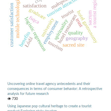
małopolska
tourism attractions
mobile technologies
a tourist region
customer satisfaction
satisfaction
graduate
tourist
hotel gastronomy
sacrum
hotel restaurant
fsqca
logistic regression
university
trust
spirituality
employment
quality
benefits
geography
Łódź
tourism
sacred site
Uncovering online travel agency antecedents and their
consequences in terms of consumer behavior: A retrospective
analysis for future research
730
Using Japanese pop cultural heritage to create a tourist