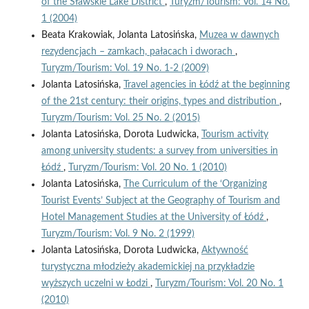
of the Sławskie Lake District
,
Turyzm/Tourism: Vol. 14 No.
1 (2004)
Beata Krakowiak, Jolanta Latosińska,
Muzea w dawnych
rezydencjach – zamkach, pałacach i dworach
,
Turyzm/Tourism: Vol. 19 No. 1-2 (2009)
Jolanta Latosińska,
Travel agencies in Łódź at the beginning
of the 21st century: their origins, types and distribution
,
Turyzm/Tourism: Vol. 25 No. 2 (2015)
Jolanta Latosińska, Dorota Ludwicka,
Tourism activity
among university students: a survey from universities in
Łódź
,
Turyzm/Tourism: Vol. 20 No. 1 (2010)
Jolanta Latosińska,
The Curriculum of the ‘Organizing
Tourist Events’ Subject at the Geography of Tourism and
Hotel Management Studies at the University of Łódź
,
Turyzm/Tourism: Vol. 9 No. 2 (1999)
Jolanta Latosińska, Dorota Ludwicka,
Aktywność
turystyczna młodzieży akademickiej na przykładzie
wyższych uczelni w Łodzi
,
Turyzm/Tourism: Vol. 20 No. 1
(2010)