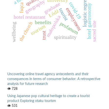
logistic regression
quality
university
geography
covid-19
graduate
fsqca
hotel gastronomy
employment
tourist
Łódź
hotel restaurant
małopolska
benefits
the church
profanum
sacred site
wellbeing
tourism
trust
spirituality
Uncovering online travel agency antecedents and their
consequences in terms of consumer behavior: A retrospective
analysis for future research
728
Using Japanese pop cultural heritage to create a tourist
product Exploring otaku tourism
531