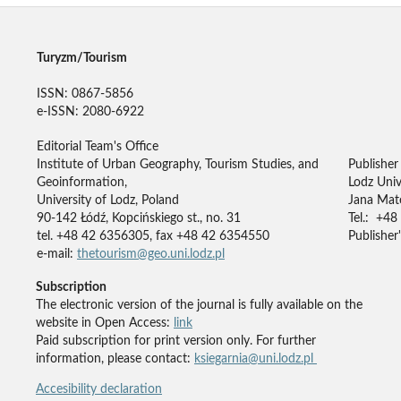
Turyzm/Tourism
ISSN: 0867-5856
e-ISSN: 2080-6922
Editorial Team's Office
Institute of Urban Geography, Tourism Studies, and
Publisher
Geoinformation,
Lodz Univ
University of Lodz, Poland
Jana Mate
90-142 Łódź, Kopcińskiego st., no. 31
Tel.: +48
tel. +48 42 6356305, fax +48 42 6354550
Publisher'
e-mail:
thetourism@geo.uni.lodz.pl
Subscription
The electronic version of the journal is fully available on the
website in Open Access:
link
Paid subscription for print version only. For further
information, please contact:
ksiegarnia@uni.lodz.pl
Accesibility declaration