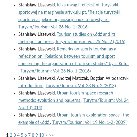
Stanisław Liszewski,
Kilka uwag i refleksji nt. turystyki
sportowej na marginesie artykułu pt. "Relacje turystyki i
sportu w aspekcie organizacji nauki o turystyce"
,
Turyzm/Tourism: Vol. 26 No. 1 (2016)
Stanisław Liszewski,
Tourism studies on Łódź and its
metropolitan area
,
Turyzm/Tourism: Vol. 25 No. 2 (2015)
Stanisław Liszewski,
Remarks on sports tourism as a
reflection on "Relations between tourism and sport
concerning the organization of tourism studies" by J. Kotus
,
Turyzm/Tourism: Vol. 26 No. 1 (2016)
Stanisław Liszewski, Andrzej Matczak, Bogdan Włodarczyk,
Introduction
,
Turyzm/Tourism: Vol. 23 No. 2 (2013)
Stanisław Liszewski,
Urban tourism space research
methods: evolution and patterns
,
Turyzm/Tourism: Vol. 24
No. 1 (2014)
Stanisław Liszewski,
Urban ‘tourism exploration space’: the
example of Łódź
,
Turyzm/Tourism: Vol. 19 No. 1-2 (2009)
1
2
3
4
5
6
7
8
9
10
>
>>