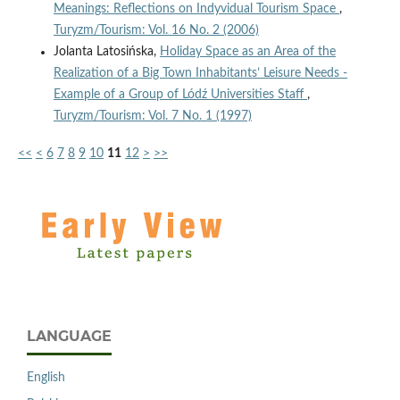
Meanings: Reflections on Indyvidual Tourism Space
,
Turyzm/Tourism: Vol. 16 No. 2 (2006)
Jolanta Latosińska,
Holiday Space as an Area of the
Realization of a Big Town Inhabitants’ Leisure Needs -
Example of a Group of Lódź Universities Staff
,
Turyzm/Tourism: Vol. 7 No. 1 (1997)
<<
<
6
7
8
9
10
11
12
>
>>
LANGUAGE
English