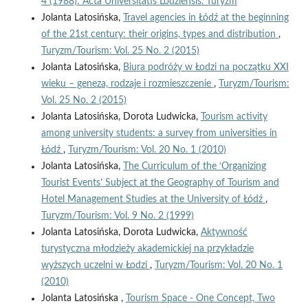
4 (1988): Acta Universitatis Lodziensis. Turyzm
Jolanta Latosińska,
Travel agencies in Łódź at the beginning
of the 21st century: their origins, types and distribution
,
Turyzm/Tourism: Vol. 25 No. 2 (2015)
Jolanta Latosińska,
Biura podróży w Łodzi na początku XXI
wieku – geneza, rodzaje i rozmieszczenie
,
Turyzm/Tourism:
Vol. 25 No. 2 (2015)
Jolanta Latosińska, Dorota Ludwicka,
Tourism activity
among university students: a survey from universities in
Łódź
,
Turyzm/Tourism: Vol. 20 No. 1 (2010)
Jolanta Latosińska,
The Curriculum of the ‘Organizing
Tourist Events’ Subject at the Geography of Tourism and
Hotel Management Studies at the University of Łódź
,
Turyzm/Tourism: Vol. 9 No. 2 (1999)
Jolanta Latosińska, Dorota Ludwicka,
Aktywność
turystyczna młodzieży akademickiej na przykładzie
wyższych uczelni w Łodzi
,
Turyzm/Tourism: Vol. 20 No. 1
(2010)
Jolanta Latosińska ,
Tourism Space - One Concept, Two