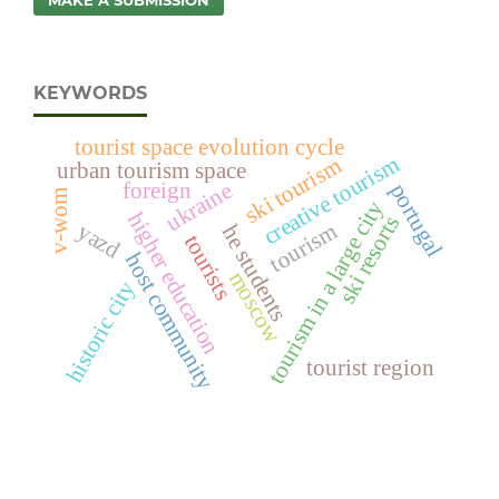
KEYWORDS
tourist space evolution cycle
creative tourism
ski tourism
urban tourism space
ukraine
foreign
portugal
v-wom
tourism in a large city
higher education
ski resorts
yazd
tourism
he students
tourists
host community
moscow
historic city
tourist region