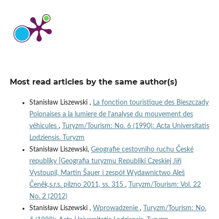
Most read articles by the same author(s)
Stanisław Liszewski ,
La fonction touristique des Bieszczady
Polonaises a la lumiere de l'analyse du mouvement des
véhicules
,
Turyzm/Tourism: No. 6 (1990): Acta Universitatis
Lodziensis. Turyzm
Stanisław Liszewski,
Geografie cestovniho ruchu České
republiky [Geografia turyzmu Republiki Czeskiej Jíři
Vystoupil, Martin Šauer i zespół Wydawnictwo Aleš
Čeněk,s.r.s. pilzno 2011, ss. 315
,
Turyzm/Tourism: Vol. 22
No. 2 (2012)
Stanisław Liszewski ,
Wprowadzenie
,
Turyzm/Tourism: No.