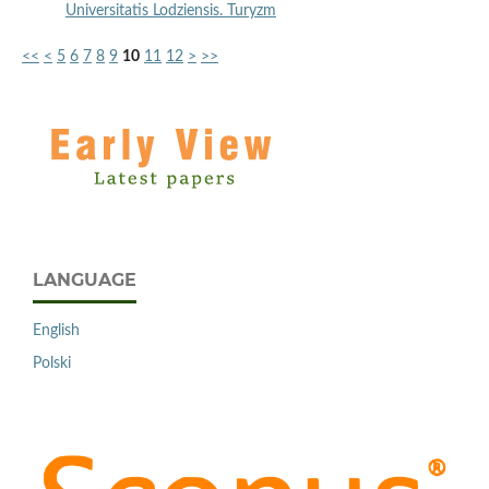
Universitatis Lodziensis. Turyzm
<<
<
5
6
7
8
9
10
11
12
>
>>
LANGUAGE
English
Polski