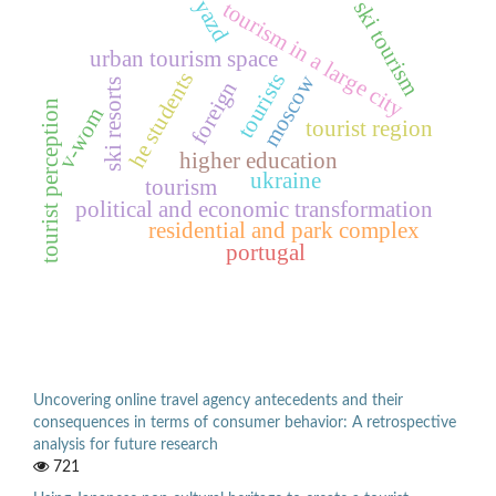
yazd
ski tourism
tourism in a large city
urban tourism space
he students
tourists
moscow
ski resorts
foreign
tourist perception
v-wom
tourist region
higher education
ukraine
tourism
political and economic transformation
residential and park complex
portugal
Uncovering online travel agency antecedents and their
consequences in terms of consumer behavior: A retrospective
analysis for future research
721