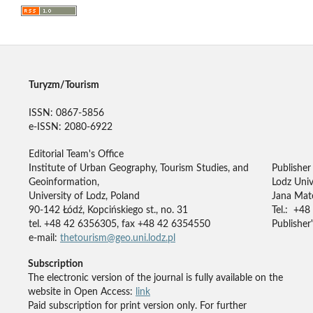
Turyzm/Tourism
ISSN: 0867-5856
e-ISSN: 2080-6922
Editorial Team's Office
Institute of Urban Geography, Tourism Studies, and
Publisher
Geoinformation,
Lodz Univ
University of Lodz, Poland
Jana Mate
90-142 Łódź, Kopcińskiego st., no. 31
Tel.: +48
tel. +48 42 6356305, fax +48 42 6354550
Publisher'
e-mail:
thetourism@geo.uni.lodz.pl
Subscription
The electronic version of the journal is fully available on the
website in Open Access:
link
Paid subscription for print version only. For further