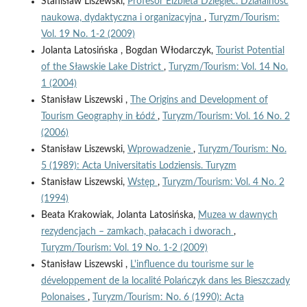
Stanisław Liszewski,
Profesor Elżbieta Dziegieć. Działalność
naukowa, dydaktyczna i organizacyjna
,
Turyzm/Tourism:
Vol. 19 No. 1-2 (2009)
Jolanta Latosińska , Bogdan Włodarczyk,
Tourist Potential
of the Sławskie Lake District
,
Turyzm/Tourism: Vol. 14 No.
1 (2004)
Stanisław Liszewski ,
The Origins and Development of
Tourism Geography in Łódź
,
Turyzm/Tourism: Vol. 16 No. 2
(2006)
Stanisław Liszewski,
Wprowadzenie
,
Turyzm/Tourism: No.
5 (1989): Acta Universitatis Lodziensis. Turyzm
Stanisław Liszewski,
Wstęp
,
Turyzm/Tourism: Vol. 4 No. 2
(1994)
Beata Krakowiak, Jolanta Latosińska,
Muzea w dawnych
rezydencjach – zamkach, pałacach i dworach
,
Turyzm/Tourism: Vol. 19 No. 1-2 (2009)
Stanisław Liszewski ,
L'influence du tourisme sur le
développement de la localité Polańczyk dans les Bieszczady
Polonaises
,
Turyzm/Tourism: No. 6 (1990): Acta