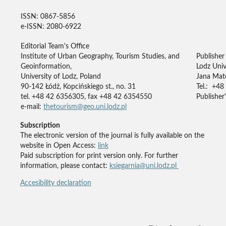
ISSN: 0867-5856
e-ISSN: 2080-6922
Editorial Team's Office
Institute of Urban Geography, Tourism Studies, and
Publisher
Geoinformation,
Lodz Univ
University of Lodz, Poland
Jana Mate
90-142 Łódź, Kopcińskiego st., no. 31
Tel.: +48
tel. +48 42 6356305, fax +48 42 6354550
Publisher'
e-mail:
thetourism@geo.uni.lodz.pl
Subscription
The electronic version of the journal is fully available on the
website in Open Access:
link
Paid subscription for print version only. For further
information, please contact:
ksiegarnia@uni.lodz.pl
Accesibility declaration