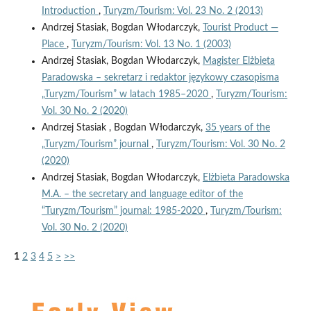
Introduction
,
Turyzm/Tourism: Vol. 23 No. 2 (2013)
Andrzej Stasiak, Bogdan Włodarczyk,
Tourist Product —
Place
,
Turyzm/Tourism: Vol. 13 No. 1 (2003)
Andrzej Stasiak, Bogdan Włodarczyk,
Magister Elżbieta
Paradowska – sekretarz i redaktor językowy czasopisma
„Turyzm/Tourism” w latach 1985–2020
,
Turyzm/Tourism:
Vol. 30 No. 2 (2020)
Andrzej Stasiak , Bogdan Włodarczyk,
35 years of the
„Turyzm/Tourism” journal
,
Turyzm/Tourism: Vol. 30 No. 2
(2020)
Andrzej Stasiak, Bogdan Włodarczyk,
Elżbieta Paradowska
M.A. – the secretary and language editor of the
“Turyzm/Tourism” journal: 1985-2020
,
Turyzm/Tourism:
Vol. 30 No. 2 (2020)
1
2
3
4
5
>
>>