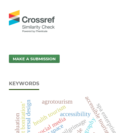
MAKE A SUBMISSION
KEYWORDS
accessible tourism
agrotourism
universal design
‘point bonitation’
spa enterprises
health tourism
accessibility
social media
pilgrimage