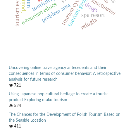
tourism evaluation
tourism geography
tourism space
tourism cycle
sanctuaries
e-tourism ethics
drugs
problem area
spa resort
refugia
Uncovering online travel agency antecedents and their
consequences in terms of consumer behavior: A retrospective
analysis for future research
721
Using Japanese pop cultural heritage to create a tourist
product Exploring otaku tourism
524
The Chances for the Development of Polish Tourism Based on
the Seaside Location
411