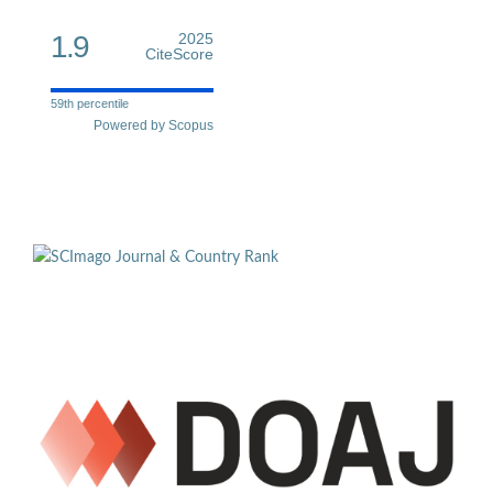
1.9
2025
CiteScore
59th percentile
Powered by Scopus