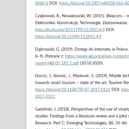
0060-5
DOI:
https://doi.org/10.1007/s40558-016-0
Czajkowski, R., Nowakowski, W. (2015). iBeacons – mo
Elektronika: Konstrukcje, Technologie, Zastosowania,
http://dx.doi.org/10.15199/13.2015.4.9
DOI:
https://doi.org/10.15199/13.2015.4.9
Dąbrowski, G. (2019). Dostęp do Internetu w Polsce.
8–9). Pobrane z:
https://www.iab.org.pl/wp-conten
raport-IAB-05-191-1.pdf
(20.10.2020).
Dorcic, J., Komsic, J., Markovic, S. (2019). Mobile te
towards smart tourism – state of the art. Tourism Re
https://doi.org/10.1108/TR-07-2017-0121
DOI:
http
2017-0121
Gadziński, J. (2018). Perspectives of the use of smar
studies: Findings from a literature review and a pilot
Research. Part C: Emerging Technologies, 88, 74–86.