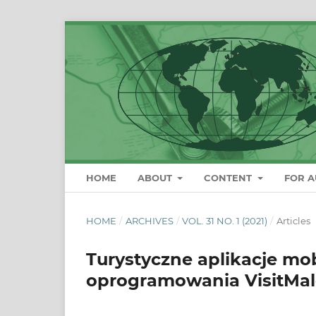
HOME
ABOUT
CONTENT
FOR 
HOME
/
ARCHIVES
/
VOL. 31 NO. 1 (2021)
/
Articles
Turystyczne aplikacje mo
oprogramowania VisitMal