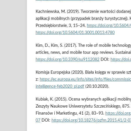
Kachniewska, M. (2019). Tworzenie wartości dodane
aplikacji mobilnych (przypadek branży turystycznej).
Przedsiębiorstwie, 3, 15–24.
https://doi.org/10.560
https://doi.org/10.5604/01.3001.0013.4780
Kim, D., Kim, S. (2017). The role of mobile technology
articles, news, and mobile tour app reviews. Sustainabi
https://doi.org/10.3390/su9112082
DOI:
https://do
Komisja Europejska (2020). Biała księga w sprawie szt
z:
https://ec.europa.eu/info/sites/info/files/commissio
intelligence-feb2020_pl.pdf
(20.10.2020).
Kubiak, K. (2015). Ocena wybranych aplikacji mobiln
Zeszyty Naukowe Uniwersytetu Szczecińskiego, 875.
Finansów i Marketingu, 41 (2), 83–93.
https://doi.o
07
DOI:
https://doi.org/10.18276/pzfm.2015.41/2-0