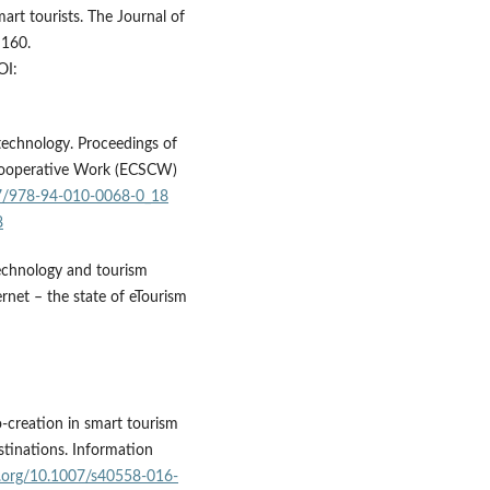
rt tourists. The Journal of
–160.
OI:
technology. Proceedings of
Cooperative Work (ECSCW)
07/978-94-010-0068-0_18
8
technology and tourism
rnet – the state of eTourism
o-creation in smart tourism
stinations. Information
oi.org/10.1007/s40558-016-