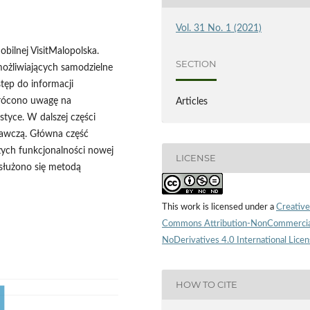
Vol. 31 No. 1 (2021)
obilnej VisitMalopolska.
SECTION
ożliwiających samodzielne
tęp do informacji
wrócono uwagę na
Articles
styce. W dalszej części
awczą. Główna część
szych funkcjonalności nowej
LICENSE
osłużono się metodą
This work is licensed under a
Creative
Commons Attribution-NonCommercia
NoDerivatives 4.0 International Lice
HOW TO CITE