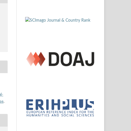
l-
nse
.