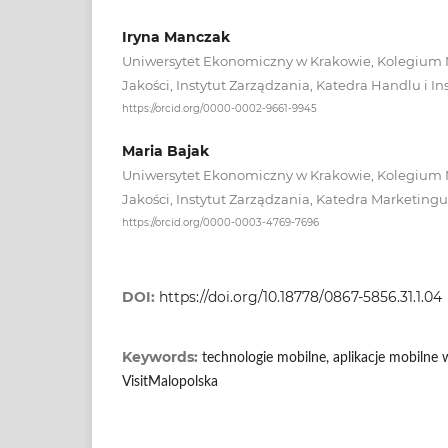
Iryna Manczak
Uniwersytet Ekonomiczny w Krakowie, Kolegium 
Jakości, Instytut Zarządzania, Katedra Handlu i I
https://orcid.org/0000-0002-9661-9945
Maria Bajak
Uniwersytet Ekonomiczny w Krakowie, Kolegium 
Jakości, Instytut Zarządzania, Katedra Marketingu
https://orcid.org/0000-0003-4769-7696
DOI:
https://doi.org/10.18778/0867-5856.31.1.04
Keywords:
technologie mobilne, aplikacje mobilne 
VisitMalopolska