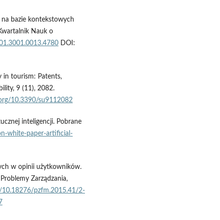
j na bazie kontekstowych
 Kwartalnik Nauk o
4/01.3001.0013.4780
DOI:
 in tourism: Patents,
lity, 9 (11), 2082.
i.org/10.3390/su9112082
ucznej inteligencji. Pobrane
n-white-paper-artificial-
ych w opinii użytkowników.
 Problemy Zarządzania,
rg/10.18276/pzfm.2015.41/2-
7