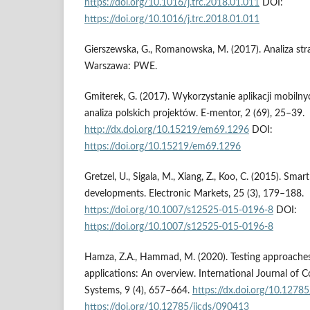
https://doi.org/10.1016/j.trc.2018.01.011
DOI:
https://doi.org/10.1016/j.trc.2018.01.011
Gierszewska, G., Romanowska, M. (2017). Analiza stra
Warszawa: PWE.
Gmiterek, G. (2017). Wykorzystanie aplikacji mobiln
analiza polskich projektów. E-mentor, 2 (69), 25–39.
http://dx.doi.org/10.15219/em69.1296
DOI:
https://doi.org/10.15219/em69.1296
Gretzel, U., Sigala, M., Xiang, Z., Koo, C. (2015). Sm
developments. Electronic Markets, 25 (3), 179–188.
https://doi.org/10.1007/s12525-015-0196-8
DOI:
https://doi.org/10.1007/s12525-015-0196-8
Hamza, Z.A., Hammad, M. (2020). Testing approache
applications: An overview. International Journal of 
Systems, 9 (4), 657–664.
https://dx.doi.org/10.1278
https://doi.org/10.12785/ijcds/090413