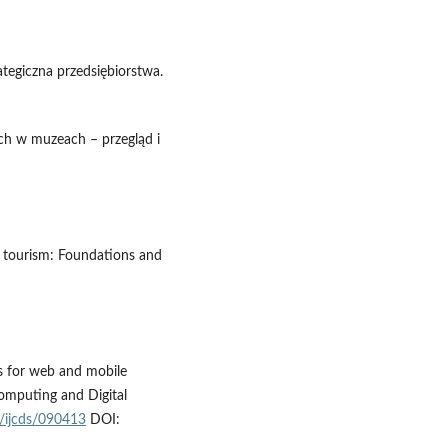
tegiczna przedsiębiorstwa.
ych w muzeach – przegląd i
art tourism: Foundations and
s for web and mobile
Computing and Digital
5/ijcds/090413
DOI: