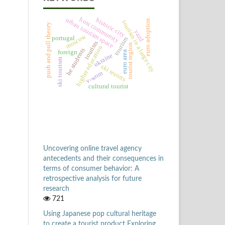
host community
urban tourism space
historic city
euro adoption
tourism in a large city
push and pull theory
yazd
moscow
portugal
tourism
tourists
tourist region
higher education
he students
foreign
euro area
ukraine
ski tourism
ski resorts
v-wom
cultural tourist
Uncovering online travel agency
antecedents and their consequences in
terms of consumer behavior: A
retrospective analysis for future
research
721
Using Japanese pop cultural heritage
to create a tourist product Exploring