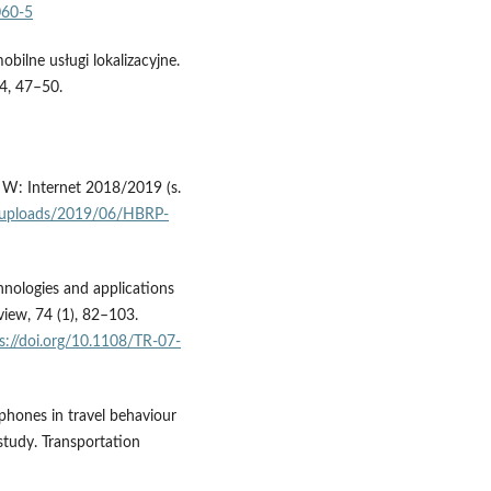
060-5
bilne usługi lokalizacyjne.
 4, 47–50.
 W: Internet 2018/2019 (s.
t/uploads/2019/06/HBRP-
chnologies and applications
view, 74 (1), 82–103.
s://doi.org/10.1108/TR-07-
tphones in travel behaviour
 study. Transportation