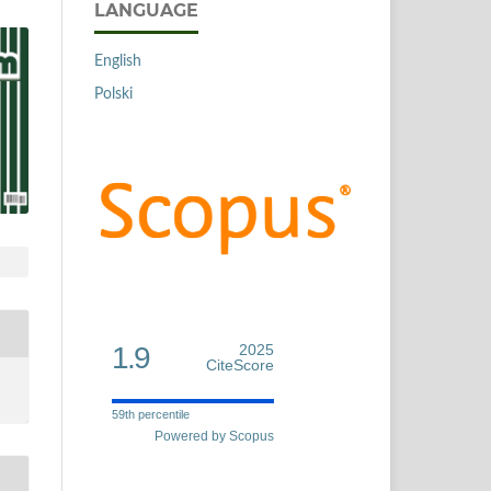
LANGUAGE
English
Polski
1.9
2025
CiteScore
59th percentile
Powered by Scopus