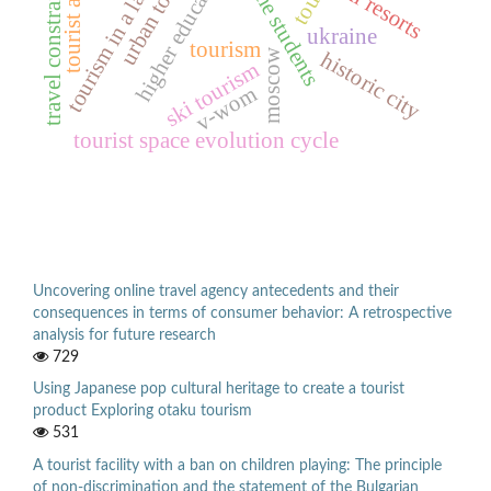
tourism in a large city
tourist attitudes
higher education
travel constraints
ski resorts
he students
ukraine
tourism
moscow
historic city
ski tourism
v-wom
tourist space evolution cycle
Uncovering online travel agency antecedents and their
consequences in terms of consumer behavior: A retrospective
analysis for future research
729
Using Japanese pop cultural heritage to create a tourist
product Exploring otaku tourism
531
A tourist facility with a ban on children playing: The principle
of non-discrimination and the statement of the Bulgarian