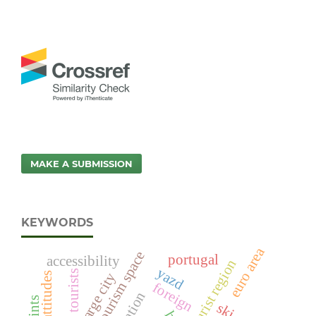
MAKE A SUBMISSION
KEYWORDS
euro area
urban tourism space
portugal
accessibility
tourist region
yazd
tourists
foreign