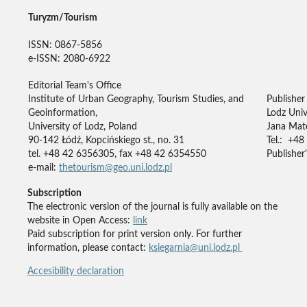
Turyzm/Tourism
ISSN: 0867-5856
e-ISSN: 2080-6922
Editorial Team's Office
Institute of Urban Geography, Tourism Studies, and
Publisher
Geoinformation,
Lodz Univ
University of Lodz, Poland
Jana Mate
90-142 Łódź, Kopcińskiego st., no. 31
Tel.: +48
tel. +48 42 6356305, fax +48 42 6354550
Publisher'
e-mail:
thetourism@geo.uni.lodz.pl
Subscription
The electronic version of the journal is fully available on the
website in Open Access:
link
Paid subscription for print version only. For further
information, please contact:
ksiegarnia@uni.lodz.pl
Accesibility declaration