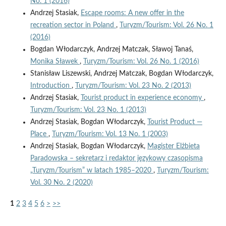
No. 1 (2016)
Andrzej Stasiak,
Escape rooms: A new offer in the
recreation sector in Poland
,
Turyzm/Tourism: Vol. 26 No. 1
(2016)
Bogdan Włodarczyk, Andrzej Matczak, Sławoj Tanaś,
Monika Sławek
,
Turyzm/Tourism: Vol. 26 No. 1 (2016)
Stanisław Liszewski, Andrzej Matczak, Bogdan Włodarczyk,
Introduction
,
Turyzm/Tourism: Vol. 23 No. 2 (2013)
Andrzej Stasiak,
Tourist product in experience economy
,
Turyzm/Tourism: Vol. 23 No. 1 (2013)
Andrzej Stasiak, Bogdan Włodarczyk,
Tourist Product —
Place
,
Turyzm/Tourism: Vol. 13 No. 1 (2003)
Andrzej Stasiak, Bogdan Włodarczyk,
Magister Elżbieta
Paradowska – sekretarz i redaktor językowy czasopisma
„Turyzm/Tourism” w latach 1985–2020
,
Turyzm/Tourism:
Vol. 30 No. 2 (2020)
1
2
3
4
5
6
>
>>