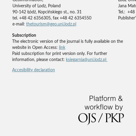
University of Lodz, Poland
Jana Mate
90-142 Łódź, Kopcińskiego st., no. 31
Tel.: +48
tel. +48 42 6356305, fax +48 42 6354550
Publisher'
e-mail:
thetourism@geo.uni.lodz.pl
Subscription
The electronic version of the journal is fully available on the
website in Open Access:
link
Paid subscription for print version only. For further
information, please contact:
ksiegarnia@uni.lodz.pl
Accesibility declaration