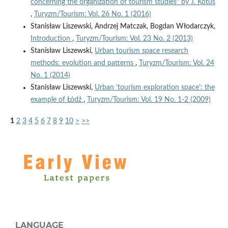
concerning the organization of tourism studies" by J. Kotus
,
Turyzm/Tourism: Vol. 26 No. 1 (2016)
Stanisław Liszewski, Andrzej Matczak, Bogdan Włodarczyk,
Introduction
,
Turyzm/Tourism: Vol. 23 No. 2 (2013)
Stanisław Liszewski,
Urban tourism space research
methods: evolution and patterns
,
Turyzm/Tourism: Vol. 24
No. 1 (2014)
Stanisław Liszewski,
Urban ‘tourism exploration space’: the
example of Łódź
,
Turyzm/Tourism: Vol. 19 No. 1-2 (2009)
1
2
3
4
5
6
7
8
9
10
>
>>
LANGUAGE