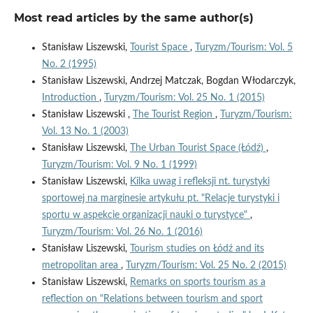
Most read articles by the same author(s)
Stanisław Liszewski,
Tourist Space
,
Turyzm/Tourism: Vol. 5
No. 2 (1995)
Stanisław Liszewski, Andrzej Matczak, Bogdan Włodarczyk,
Introduction
,
Turyzm/Tourism: Vol. 25 No. 1 (2015)
Stanisław Liszewski ,
The Tourist Region
,
Turyzm/Tourism:
Vol. 13 No. 1 (2003)
Stanisław Liszewski,
The Urban Tourist Space (Łódź)
,
Turyzm/Tourism: Vol. 9 No. 1 (1999)
Stanisław Liszewski,
Kilka uwag i refleksji nt. turystyki
sportowej na marginesie artykułu pt. "Relacje turystyki i
sportu w aspekcie organizacji nauki o turystyce"
,
Turyzm/Tourism: Vol. 26 No. 1 (2016)
Stanisław Liszewski,
Tourism studies on Łódź and its
metropolitan area
,
Turyzm/Tourism: Vol. 25 No. 2 (2015)
Stanisław Liszewski,
Remarks on sports tourism as a
reflection on "Relations between tourism and sport