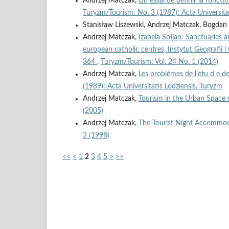
Andrzej Matczak,
Un essai de définir la fonct
Turyzm/Tourism: No. 3 (1987): Acta Universita
Stanisław Liszewski, Andrzej Matczak, Bogda
Andrzej Matczak,
Izabela Sołjan: Sanctuaries a
european catholic centres, Instytut Geografii 
364
,
Turyzm/Tourism: Vol. 24 No. 1 (2014)
Andrzej Matczak,
Les problèmes de l'étu d e de
(1989): Acta Universitatis Lodziensis. Turyzm
Andrzej Matczak,
Tourism in the Urban Space 
(2005)
Andrzej Matczak,
The Tourist Night Accommoda
2 (1998)
<<
<
1
2
3
4
5
>
>>