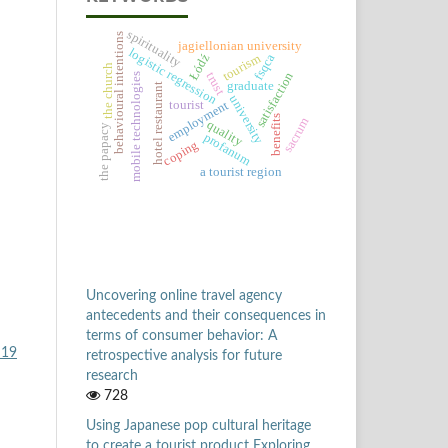
spirituality
behavioural intentions
jagiellonian university
logistic regression
Łódź
fsqca
tourism
the church
satisfaction
trust
mobile technologies
graduate
hotel restaurant
university
tourist
employment
benefits
sacrum
quality
the papacy
profanum
coping
a tourist region
Uncovering online travel agency
antecedents and their consequences in
terms of consumer behavior: A
 19
retrospective analysis for future
research
728
Using Japanese pop cultural heritage
to create a tourist product Exploring