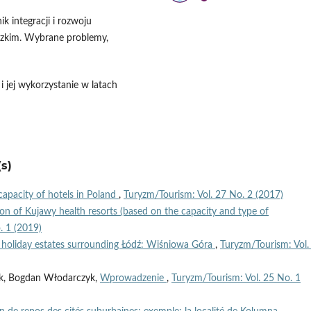
k integracji i rozwoju
ódzkim. Wybrane problemy,
 jej wykorzystanie w latach
s)
apacity of hotels in Poland
,
Turyzm/Tourism: Vol. 27 No. 2 (2017)
ion of Kujawy health resorts (based on the capacity and type of
. 1 (2019)
 holiday estates surrounding Łódź: Wiśniowa Góra
,
Turyzm/Tourism: Vol.
zak, Bogdan Włodarczyk,
Wprowadzenie
,
Turyzm/Tourism: Vol. 25 No. 1