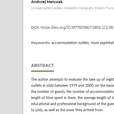
Andrzej Matczak
Uniwersytet Łódzki, Katedra Geografii Miast i Tu
DOI:
https://doi.org/10.18778/0867-5856.12.2.08
Keywords:
accommodation outlets, room exploitati
ABSTRACT
The author attempts to evaluate the take up of reg
outlets in Lôdz between 1979 and 2000, on the basis 
the number of guests, the number of accommodation
length of time spent in them, the average length of st
educational and professional background of the gues
to Lôdz, as well as the areas they arrived from.