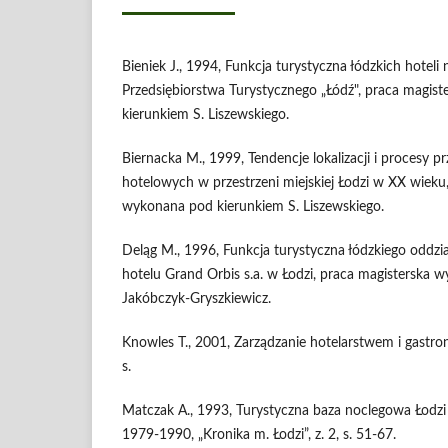
Bieniek J., 1994, Funkcja turystyczna łódzkich hoteli 
Przedsiębiorstwa Turystycznego „Łódź", praca magis
kierunkiem S. Liszewskiego.
Biernacka M., 1999, Tendencje lokalizacji i procesy p
hotelowych w przestrzeni miejskiej Łodzi w XX wieku
wykonana pod kierunkiem S. Liszewskiego.
Deląg M., 1996, Funkcja turystyczna łódzkiego oddział
hotelu Grand Orbis s.a. w Łodzi, praca magisterska 
Jakóbczyk-Gryszkiewicz.
Knowles T., 2001, Zarządzanie hotelarstwem i gast
s.
Matczak A., 1993, Turystyczna baza noclegowa Łodzi i
1979-1990, „Kronika m. Łodzi”, z. 2, s. 51-67.