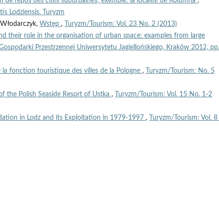
ion de repos des cités suburbaines; exemple: la localité de Kolumna
,
tis Lodziensis. Turyzm
n Włodarczyk,
Wstęp
,
Turyzm/Tourism: Vol. 23 No. 2 (2013)
nd their role in the organisation of urban space: examples from large
i Gospodarki Przestrzennej Uniwersytetu Jagiellońskiego, Kraków 2012, pp
 la fonction touristique des villes de la Pologne
,
Turyzm/Tourism: No. 5
of the Polish Seaside Resort of Ustka
,
Turyzm/Tourism: Vol. 15 No. 1-2
tion in Lodz and its Exploitation in 1979-1997
,
Turyzm/Tourism: Vol. 8