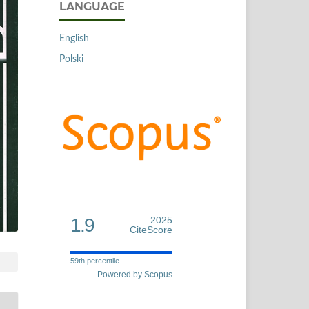
LANGUAGE
English
Polski
1.9
2025
CiteScore
59th percentile
Powered by Scopus