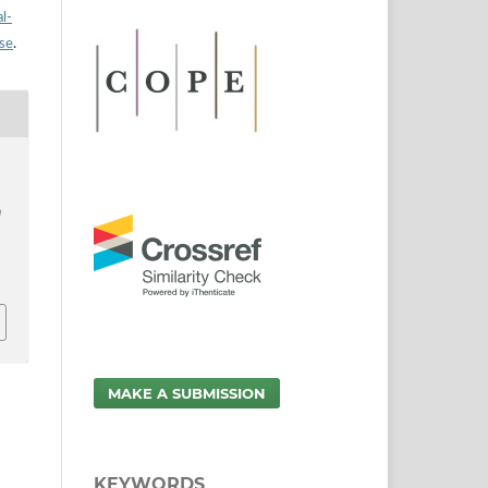
l-
nse
.
m
MAKE A SUBMISSION
KEYWORDS