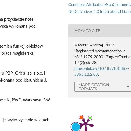
Commons Attribution-NonCommercia
NoDerivatives 4.0 International Lice
na przykładzie hoteli
terska wykonana pod
HOW TO CITE
Matczak, Andrzej. 2002.
rzemian funkcji obiektów
“Registered Accommodation in
, praca magisterska
Łódź 1979-2000”.
Turyzm/Touris
12 (2): 65-78.
https://doi.org/10.18778/0867-
u PBP „Orbis" sp. z o.o. i
5856.12.2.08
.
wykonana pod kierunkiem J.
MORE CITATION
FORMATS
ronomią, PWE, Warszawa, 366
 jej wykorzystanie w latach