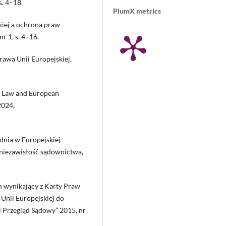
s. 4–18.
PlumX metrics
kiej a ochrona praw
r 1, s. 4–16.
prawa Unii Europejskiej,
EU Law and European
2024,
dnia w Europejskiej
 niezawisłość sądownictwa,
 wynikający z Karty Praw
Unii Europejskiej do
i Przegląd Sądowy” 2015, nr