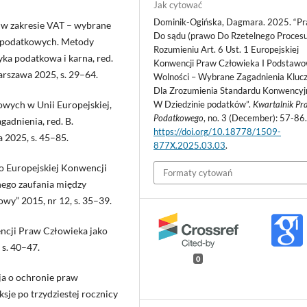
Jak cytować
Dominik-Ogińska, Dagmara. 2025. “P
 w zakresie VAT – wybrane
Do sądu (prawo Do Rzetelnego Proces
yć podatkowych. Metody
Rozumieniu Art. 6 Ust. 1 Europejskiej
ka podatkowa i karna, red.
Konwencji Praw Człowieka I Podstaw
rszawa 2025, s. 29–64.
Wolności – Wybrane Zagadnienia Kluc
Dla Zrozumienia Standardu Konwency
wych w Unii Europejskiej,
W Dziedzinie podatków”.
Kwartalnik Pr
Podatkowego
, no. 3 (December): 57-86
adnienia, red. B.
https://doi.org/10.18778/1509-
a 2025, s. 45–85.
877X.2025.03.03
.
o Europejskiej Konwencji
Formaty cytowań
ego zaufania między
wy” 2015, nr 12, s. 35–39.
ncji Praw Człowieka jako
 s. 40–47.
0
a o ochronie praw
sje po trzydziestej rocznicy