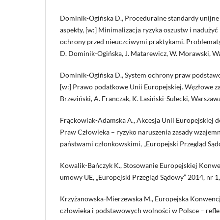
Dominik-Ogińska D., Proceduralne standardy unijne
aspekty, [w:] Minimalizacja ryzyka oszustw i naduż
ochrony przed nieuczciwymi praktykami. Problematy
D. Dominik-Ogińska, J. Matarewicz, W. Morawski, Wa
Dominik-Ogińska D., System ochrony praw podstawo
[w:] Prawo podatkowe Unii Europejskiej. Węzłowe zag
Brzeziński, A. Franczak, K. Lasiński-Sulecki, Warszaw
Frąckowiak-Adamska A., Akcesja Unii Europejskiej d
Praw Człowieka – ryzyko naruszenia zasady wzajemn
państwami członkowskimi, „Europejski Przegląd Sądo
Kowalik-Bańczyk K., Stosowanie Europejskiej Konwe
umowy UE, „Europejski Przegląd Sądowy” 2014, nr 1,
Krzyżanowska-Mierzewska M., Europejska Konwencj
człowieka i podstawowych wolności w Polsce – reflek