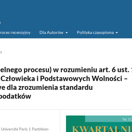
o
roces recenzyjny
Dla Autorów
Polityka czasopisma
es
lnego procesu) w rozumieniu art. 6 ust. 
 Człowieka i Podstawowych Wolności –
e dla zrozumienia standardu
 podatków
Université Paris 1 Panthéon-