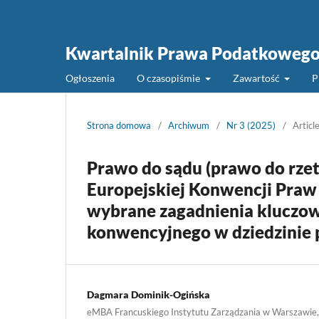
Kwartalnik Prawa Podatkoweg
Ogłoszenia
O czasopiśmie
Zawartość
P
Strona domowa
/
Archiwum
/
Nr 3 (2025)
/
Articl
Prawo do sądu (prawo do rzete
Europejskiej Konwencji Praw
wybrane zagadnienia kluczow
konwencyjnego w dziedzinie
Dagmara Dominik-Ogińska
eMBA Francuskiego Instytutu Zarządzania w Warszawie, 