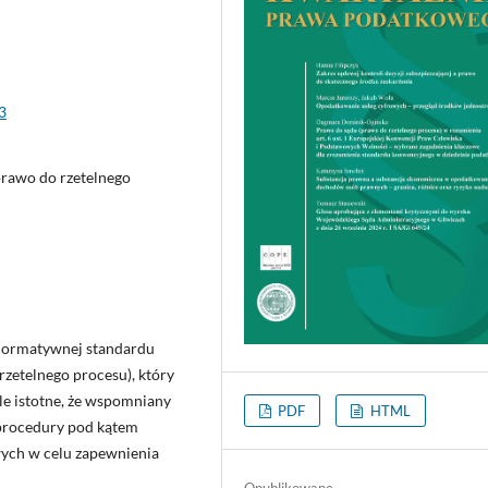
3
prawo do rzetelnego
i normatywnej standardu
zetelnego procesu), który
le istotne, że wspomniany
PDF
HTML
 procedury pod kątem
wych w celu zapewnienia
Opublikowane