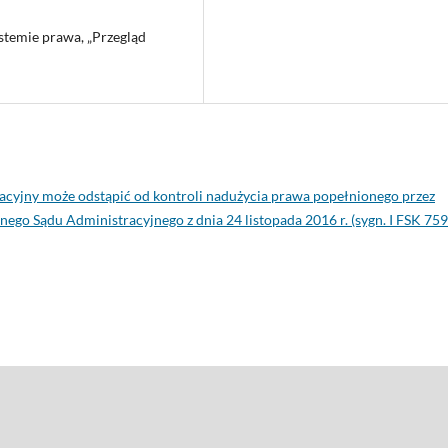
stemie prawa, „Przegląd
acyjny może odstąpić od kontroli nadużycia prawa popełnionego przez
ego Sądu Administracyjnego z dnia 24 listopada 2016 r. (sygn. I FSK 759