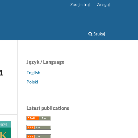
Zarejestruj
Zaloguj
Szukaj
Język / Language
1
English
Polski
Latest publications