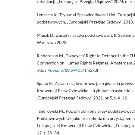
ratyfikacji, „Europejski Przegląd Sądowy” 2024, nr 5, 
Lenaerts K., Trybunał Sprawiedliwości Unii Europejs
podstawowych, „Europejski Przegląd Sądowy” 2013, n
Miąsik D., Zasady i prawa podstawowe, t. II, System 
Warszawa 2022.
Richardson M., Taxpayers’ Right to Defence in the 
Convention on Human Rights Regimes, Amsterdam 
https://doi.org/10.59403/1m2kdhf
Spano R., Zasada rządów prawa jako gwiazda przewo
Konwencji Praw Człowieka – trybunał strasburski a
„Europejski Przegląd Sądowy” 2021, nr 5, s. 4–16.
Taborowski M., Poziom ochrony praw podstawowych
Podstawowych UE jako przeszkoda dla przystąpienia 
Europejskiej Konwencji Praw Człowieka, „Europejsk
12, s. 28–34.