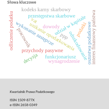
Słowa kluczowe
kodeks karny skarbowy
interes finansowy państwa
odliczenie podatku
przestępstwa skarbowe
udział w kapitale
vat
wykonanie zastępcze
podatki
unikanie opodatkowania
oszustwa podatkowe
dowody
pracownik
odszkodowanie
ppp
przychody pasywne
decyzja
funkcjonariusz
wynagrodzenie
Kwartalnik Prawa Podatkowego
ISSN 1509-877X
e-ISSN 2658-0349