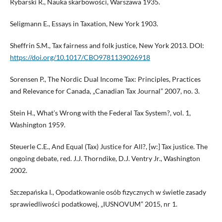
Rybarski R., Nauka skarbowości, Warszawa 1935.
Seligmann E., Essays in Taxation, New York 1903.
Sheffrin S.M., Tax fairness and folk justice, New York 2013. DOI:
https://doi.org/10.1017/CBO9781139026918
Sorensen P., The Nordic Dual Income Tax: Principles, Practices
and Relevance for Canada, „Canadian Tax Journal” 2007, no. 3.
Stein H., What’s Wrong with the Federal Tax System?, vol. 1,
Washington 1959.
Steuerle C.E., And Equal (Tax) Justice for All?, [w:] Tax justice. The
ongoing debate, red. J.J. Thorndike, D.J. Ventry Jr., Washington
2002.
Szczepańska I., Opodatkowanie osób fizycznych w świetle zasady
sprawiedliwości podatkowej, „IUSNOVUM” 2015, nr 1.