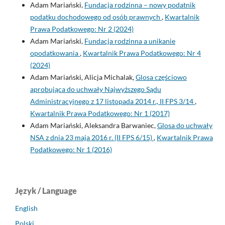
Adam Mariański,
Fundacja rodzinna – nowy podatnik
podatku dochodowego od osób prawnych
,
Kwartalnik
Prawa Podatkowego: Nr 2 (2024)
Adam Mariański,
Fundacja rodzinna a unikanie
opodatkowania
,
Kwartalnik Prawa Podatkowego: Nr 4
(2024)
Adam Mariański, Alicja Michalak,
Glosa częściowo
aprobująca do uchwały Najwyższego Sądu
Administracyjnego z 17 listopada 2014 r., II FPS 3/14
,
Kwartalnik Prawa Podatkowego: Nr 1 (2017)
Adam Mariański, Aleksandra Barwaniec,
Glosa do uchwały
NSA z dnia 23 maja 2016 r. (II FPS 6/15)
,
Kwartalnik Prawa
Podatkowego: Nr 1 (2016)
Język / Language
English
Polski