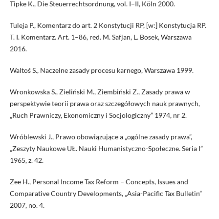
Tipke K., Die Steuerrechtsordnung, vol. I–II, Köln 2000.
Tuleja P., Komentarz do art. 2 Konstytucji RP, [w:] Konstytucja RP.
T. I. Komentarz. Art. 1–86, red. M. Safjan, L. Bosek, Warszawa
2016.
Waltoś S., Naczelne zasady procesu karnego, Warszawa 1999.
Wronkowska S., Zieliński M., Ziembiński Z., Zasady prawa w
perspektywie teorii prawa oraz szczegółowych nauk prawnych,
„Ruch Prawniczy, Ekonomiczny i Socjologiczny” 1974, nr 2.
Wróblewski J., Prawo obowiązujące a „ogólne zasady prawa”,
„Zeszyty Naukowe UŁ. Nauki Humanistyczno-Społeczne. Seria I”
1965, z. 42.
Zee H., Personal Income Tax Reform – Concepts, Issues and
Comparative Country Developments, „Asia-Pacific Tax Bulletin”
2007, no. 4.