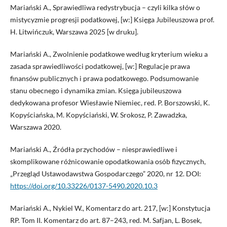
Mariański A., Sprawiedliwa redystrybucja – czyli kilka słów o
mistycyzmie progresji podatkowej, [w:] Księga Jubileuszowa prof.
H. Litwińczuk, Warszawa 2025 [w druku].
Mariański A., Zwolnienie podatkowe według kryterium wieku a
zasada sprawiedliwości podatkowej, [w:] Regulacje prawa
finansów publicznych i prawa podatkowego. Podsumowanie
stanu obecnego i dynamika zmian. Księga jubileuszowa
dedykowana profesor Wiesławie Niemiec, red. P. Borszowski, K.
Kopyściańska, M. Kopyściański, W. Srokosz, P. Zawadzka,
Warszawa 2020.
Mariański A., Źródła przychodów – niesprawiedliwe i
skomplikowane różnicowanie opodatkowania osób fizycznych,
„Przegląd Ustawodawstwa Gospodarczego” 2020, nr 12. DOI:
https://doi.org/10.33226/0137-5490.2020.10.3
Mariański A., Nykiel W., Komentarz do art. 217, [w:] Konstytucja
RP. Tom II. Komentarz do art. 87–243, red. M. Safjan, L. Bosek,