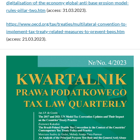
digitalisation-of-the-economy-global-anti-base-erosion-model-
rules-pillar-two.htm
(access: 31.03.2023).
https://www.oecd.org/tax/treaties/multilateral-convention-to-
implement-tax-treaty-related-measures-to-prevent-beps.htm
(access: 21.03.2023).