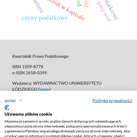
udział w kapitale
czyny podatkowe
Kwartalnik Prawa Podatkowego
ISSN 1509-877X
e-ISSN 2658-0349
Wydawca: WYDAWNICTWO UNIWERSYTETU
ŁÓDZKIEGO (
www
)
ul. Jana Matejki 34A, 90-237 Łódź
polski
Polityka prywatności
tel. 42 235 01 65; 42 635 55 80
Biuro:
journals@uni.lodz.pl
Używamy plików cookie
Deklaracja dostępności
Możemy je zamieścić w celu analizy danych dotyczących odwiedzających,
ulepszenia naszej strony internetowej, pokazania spersonalizowanych treści i
zapewnienia Państwu wspaniałego doświadczenia na stronie internetowej. Aby
uzyskać więcej informacji na temat plików cookie, których używamy, otwórz