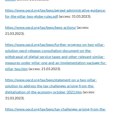
https://www.oecd.org/tax/beps/agreed-administrative-guidance-
for-the-pillar-two-globe-rules.pdf
(access: 31.03.2023).
https://www.oecd.org/tax/beps/beps-actions/
(access:
21.03.2023).
https://www.oecd.org/tax/beps/further-progress-on-two-pillar-
solution-oecd-releases-consultation-document-on-the-
withdrawal-of-digital-service-taxes-and-other-relevant-similar-
measures-under-pillar-one-and-an-implementation-package-for-
pillar-two.htm
(access: 21.03.2023).
https://www.oecd.org/tax/beps/statement-on-a-two-pillar-
solution-to-address-the-tax-challenges-arising-from-the-
digitalisation-of-the-economy-october-2021.htm
(access:
31.03.2023).
https://www.oecd.org/tax/beps/tax-challenges-arising-from-the-