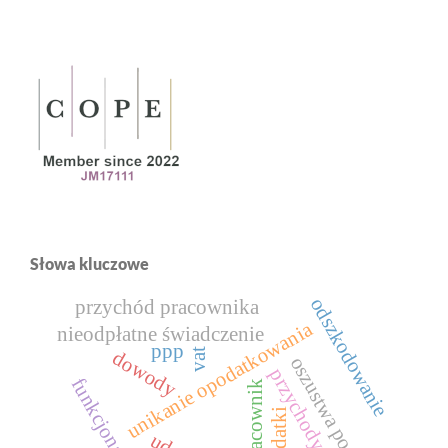
Słowa kluczowe
odszkodowanie
przychód pracownika
unikanie opodatkowania
nieodpłatne świadczenie
ppp
vat
dowody
oszustwa podatkowe
przychody pasywne
funkcjonariusz
pracownik
podatki