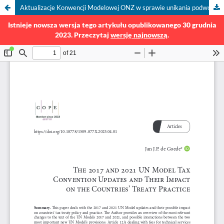
Aktualizacje Konwencji Modelowej ONZ w sprawie unikania podwójnego opodatkowania między państwami rozwiniętymi a rozwijającymi się i ich wpływ na praktykę traktatową państw
Istnieje nowsza wersja tego artykułu opublikowanego 30 grudnia
2023. Przeczytaj
wersję najnowszą
.