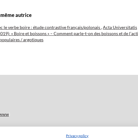
la même autrice
c le verbe boire : étude contrastive français/polonais
,
Acta Universitatis
2019): « Boire et boissons » – Comment parle-t-on des boissons et de l’act
 populaires / argotiques
www
)
Privacy policy