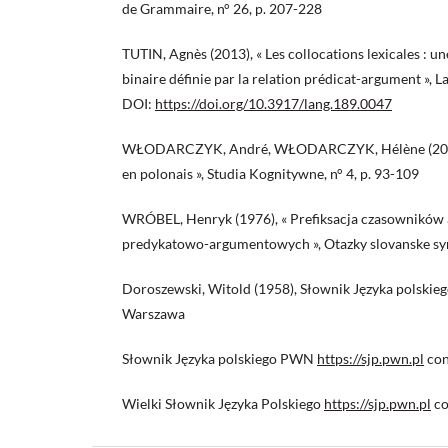
de Grammaire, n° 26, p. 207-228
TUTIN, Agnès (2013), « Les collocations lexicales : u
binaire définie par la relation prédicat-argument », L
DOI:
https://doi.org/10.3917/lang.189.0047
WŁODARCZYK, André, WŁODARCZYK, Hélène (2001), 
en polonais », Studia Kognitywne, n° 4, p. 93-109
WRÓBEL, Henryk (1976), « Prefiksacja czasowników a
predykatowo-argumentowych », Otazky slovanske synt
Doroszewski, Witold (1958), Słownik Języka polskie
Warszawa
Słownik Języka polskiego PWN
https://sjp.pwn.pl
con
Wielki Słownik Języka Polskiego
https://sjp.pwn.pl
co