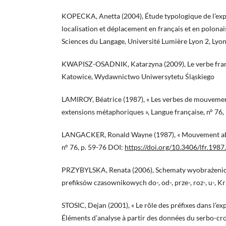
KOPECKA, Anetta (2004), Étude typologique de l’expr
localisation et déplacement en français et en polonai
Sciences du Langage, Université Lumière Lyon 2, Lyo
KWAPISZ-OSADNIK, Katarzyna (2009), Le verbe franç
Katowice, Wydawnictwo Uniwersytetu Śląskiego
LAMIROY, Béatrice (1987), « Les verbes de mouvement
extensions métaphoriques », Langue française, n° 76,
LANGACKER, Ronald Wayne (1987), « Mouvement abstr
n° 76, p. 59-76 DOI:
https://doi.org/10.3406/lfr.198
PRZYBYLSKA, Renata (2006), Schematy wyobrażenio
prefiksów czasownikowych do-, od-, prze-, roz-, u-, K
STOSIC, Dejan (2001), « Le rôle des préfixes dans l’e
Éléments d’analyse à partir des données du serbo-croa