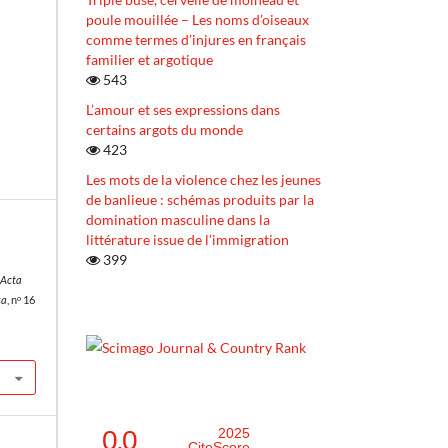
poule mouillée – Les noms d’oiseaux
comme termes d’injures en français
familier et argotique
543
L’amour et ses expressions dans
certains argots du monde
423
Les mots de la violence chez les jeunes
de banlieue : schémas produits par la
domination masculine dans la
littérature issue de l’immigration
399
Acta
ca
, nᵒ 16
0.0
2025
CiteScore