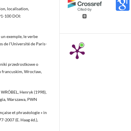
n, localisation,
. 91-100 DOI:
0
 un exemple, le verbe
es de l’Université de Paris-
niki przedrostkowe o
u francuskim, Wrocław,
RÓBEL, Henryk (1998),
ogia, Warszawa, PWN
çaise et phraséologie » in
77-2007 (E. Haag éd.),