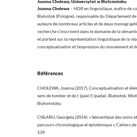
Joanna Cholewa, Uniwersytet w Białymstoku
Joanna Cholewa
– HDR en linguistique, maître de con
Białystok (Pologne), responsable du Département de L
auteure de nombreux articles et de deux monographie
recherche s’inscrivent dans le domaine de la sémant
et portent sur la représentation linguistique de la réal
conceptualisation et l’expression du mouvement et des
Références
CHOLEWA, Joanna (2017), Conceptualisation et élém
sens de tomber et de (-)paść/(-)padać, Białystok, 
Białymstoku
CISLARU, Georgeta (2014), « Sémantique des noms et 
parcours chronologique et épistémique », Cahiers de l
139