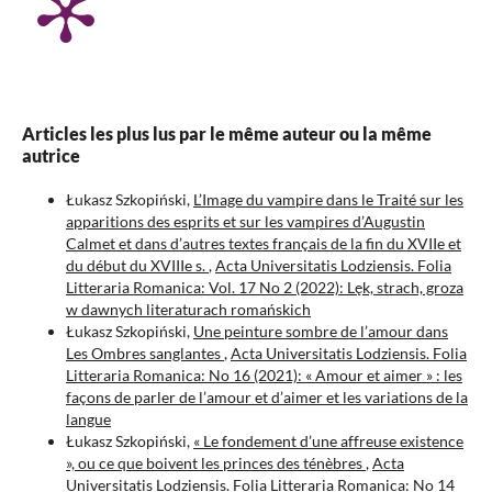
Articles les plus lus par le même auteur ou la même
autrice
Łukasz Szkopiński,
L’Image du vampire dans le Traité sur les
apparitions des esprits et sur les vampires d’Augustin
Calmet et dans d’autres textes français de la fin du XVIIe et
du début du XVIIIe s.
,
Acta Universitatis Lodziensis. Folia
Litteraria Romanica: Vol. 17 No 2 (2022): Lęk, strach, groza
w dawnych literaturach romańskich
Łukasz Szkopiński,
Une peinture sombre de l’amour dans
Les Ombres sanglantes
,
Acta Universitatis Lodziensis. Folia
Litteraria Romanica: No 16 (2021): « Amour et aimer » : les
façons de parler de l’amour et d’aimer et les variations de la
langue
Łukasz Szkopiński,
« Le fondement d’une affreuse existence
», ou ce que boivent les princes des ténèbres
,
Acta
Universitatis Lodziensis. Folia Litteraria Romanica: No 14