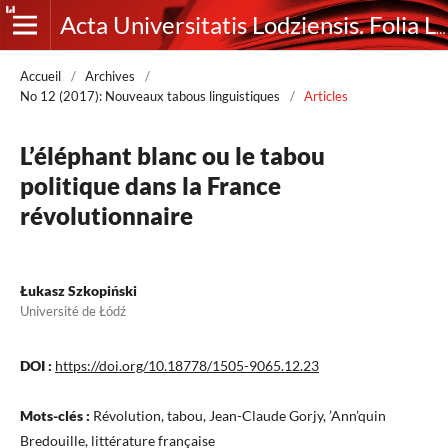
Acta Universitatis Lodziensis. Folia Litteraria Romanica
Accueil
/
Archives
/
No 12 (2017): Nouveaux tabous linguistiques
/
Articles
L’éléphant blanc ou le tabou
politique dans la France
révolutionnaire
Łukasz Szkopiński
Université de Łódź
DOI :
https://doi.org/10.18778/1505-9065.12.23
Mots-clés :
Révolution, tabou, Jean-Claude Gorjy, ’Ann’quin
Bredouille, littérature française