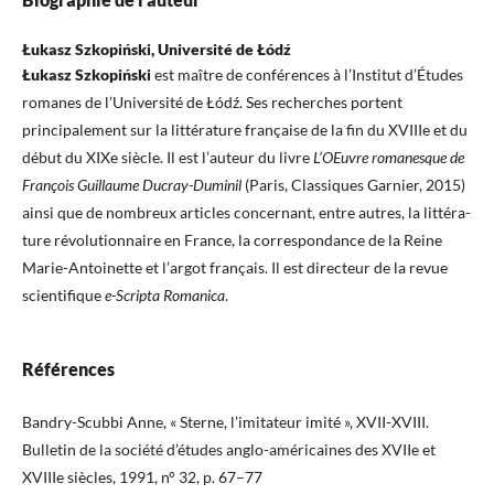
Łukasz Szkopiński, Université de Łódź
Łukasz Szkopiński
est maître de conférences à l’Institut d’Études
romanes de l’Université de Łódź. Ses recherches portent
principalement sur la littérature française de la fin du XVIIIe et du
début du XIXe siècle. Il est l’auteur du livre
L’OEuvre romanesque de
François Guillaume Ducray-Duminil
(Paris, Classiques Garnier, 2015)
ainsi que de nombreux articles concernant, entre autres, la littéra­
ture révolutionnaire en France, la correspondance de la Reine
Marie-Antoinette et l’argot français. Il est directeur de la revue
scientifique
e-Scripta Romanica
.
Références
Bandry-Scubbi Anne, « Sterne, l’imitateur imité », XVII-XVIII.
Bulletin de la société d’études anglo-américaines des XVIIe et
XVIIIe siècles, 1991, n° 32, p. 67–77