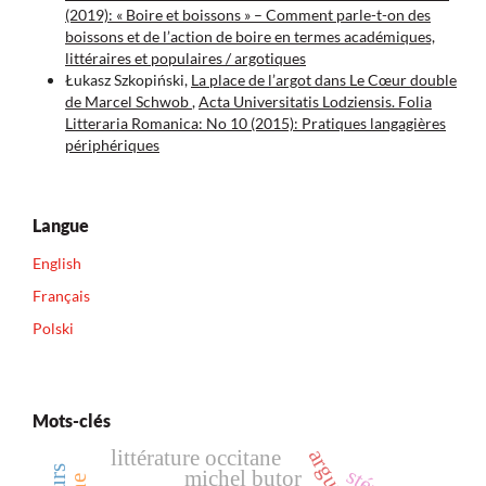
(2019): « Boire et boissons » – Comment parle-t-on des
boissons et de l’action de boire en termes académiques,
littéraires et populaires / argotiques
Łukasz Szkopiński,
La place de l’argot dans Le Cœur double
de Marcel Schwob
,
Acta Universitatis Lodziensis. Folia
Litteraria Romanica: No 10 (2015): Pratiques langagières
périphériques
Langue
English
Français
Polski
Mots-clés
littérature occitane
michel butor