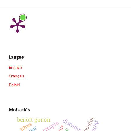
Langue
English
Français
Polski
Mots-clés
denis poulot
benoît gonon
discours
jean crespin
autorité
titres