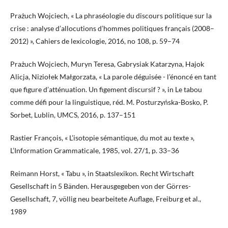
Prażuch Wojciech, « La phraséologie du discours politique sur la
crise : analyse d’allocutions d’hommes politiques français (2008–
2012) », Cahiers de lexicologie, 2016, no 108, p. 59–74
Prażuch Wojciech, Muryn Teresa, Gabrysiak Katarzyna, Hajok
Alicja, Niziołek Małgorzata, « La parole déguisée - l’énoncé en tant
que figure d’atténuation. Un figement discursif ? », in Le tabou
comme défi pour la linguistique, réd. M. Posturzyńska-Bosko, P.
Sorbet, Lublin, UMCS, 2016, p. 137–151
Rastier François, « L’isotopie sémantique, du mot au texte »,
L’Information Grammaticale, 1985, vol. 27/1, p. 33–36
Reimann Horst, « Tabu », in Staatslexikon. Recht Wirtschaft
Gesellschaft in 5 Bänden. Herausgegeben von der Görres-
Gesellschaft, 7, völlig neu bearbeitete Auflage, Freiburg et al.,
1989