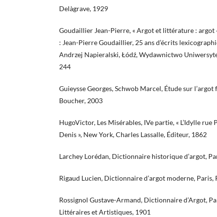
Delàgrave, 1929
Goudaillier Jean-Pierre, « Argot et littérature : argot
: Jean-Pierre Goudaillier, 25 ans d’écrits lexicograph
Andrzej Napieralski, Łódź, Wydawnictwo Uniwersyte
244
Guieysse Georges, Schwob Marcel, Étude sur l’argot f
Boucher, 2003
HugoVictor, Les Misérables, IVe partie, « L’Idylle rue 
Denis », New York, Charles Lassalle, Éditeur, 1862
Larchey Lorédan, Dictionnaire historique d’argot, Pa
Rigaud Lucien, Dictionnaire d’argot moderne, Paris, 
Rossignol Gustave-Armand, Dictionnaire d’Argot, Pari
Littéraires et Artistiques, 1901