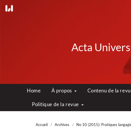
Acta Universi
Home
À propos
Contenu de la rev
Politique de la revue
Accueil
/
Archives
/
No 10 (2015): Pratiques langagi