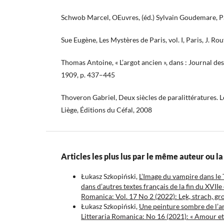
Schwob Marcel, OEuvres, (éd.) Sylvain Goudemare, Pa
Sue Eugène, Les Mystères de Paris, vol. I, Paris, J. Rou
Thomas Antoine, « L’argot ancien », dans : Journal de
1909, p. 437–445
Thoveron Gabriel, Deux siècles de paralittératures. Le
Liège, Éditions du Céfal, 2008
Articles les plus lus par le même auteur ou 
Łukasz Szkopiński,
L’Image du vampire dans le T
dans d’autres textes français de la fin du XVIIe
Romanica: Vol. 17 No 2 (2022): Lęk, strach, g
Łukasz Szkopiński,
Une peinture sombre de l’
Litteraria Romanica: No 16 (2021): « Amour et a