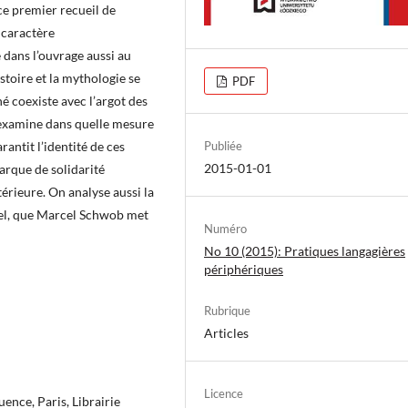
 ce premier recueil de
 caractère
dans l’ouvrage aussi au
istoire et la mythologie se
PDF
é coexiste avec l’argot des
 examine dans quelle mesure
Publiée
rantit l’identité de ces
2015-01-01
arque de solidarité
érieure. On analyse aussi la
rel, que Marcel Schwob met
Numéro
No 10 (2015): Pratiques langagières
périphériques
Rubrique
Articles
Licence
uence, Paris, Librairie