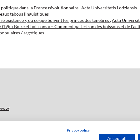
u politique dans la France révolutionnaire
,
Acta Universitatis Lodziensis.
eaux tabous linguistiques
se existence », ou ce que boivent les princes des ténèbres
,
Acta Universit
2019): « Boire et boissons » – Comment parle-t-on des boissons et de l’act
 populaires / argotiques
www
)
Privacy policy
disponible sur le site en Open Access : (
lien
)
Accept all