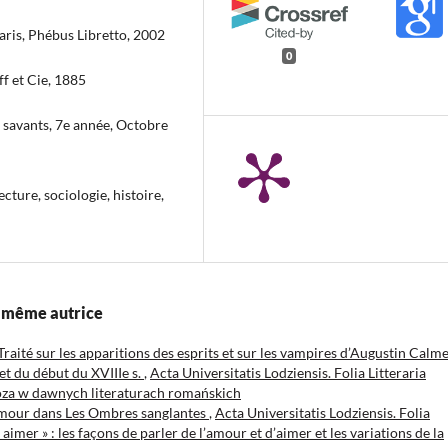
ris, Phébus Libretto, 2002
0
ff et Cie, 1885
s savants, 7e année, Octobre
cture, sociologie, histoire,
la même autrice
raité sur les apparitions des esprits et sur les vampires d’Augustin Calme
 et du début du XVIIIe s.
,
Acta Universitatis Lodziensis. Folia Litteraria
roza w dawnych literaturach romańskich
amour dans Les Ombres sanglantes
,
Acta Universitatis Lodziensis. Folia
imer » : les façons de parler de l’amour et d’aimer et les variations de la