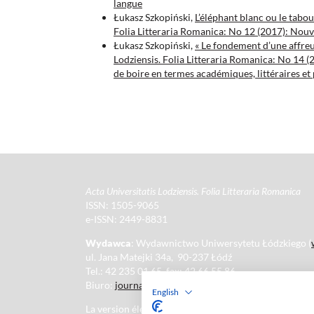
langue
Łukasz Szkopiński,
L’éléphant blanc ou le tabo
Folia Litteraria Romanica: No 12 (2017): Nouv
Łukasz Szkopiński,
« Le fondement d’une affreu
Lodziensis. Folia Litteraria Romanica: No 14 (
de boire en termes académiques, littéraires et
Acta Universitatis Lodziensis. Folia Litteraria Romanica
ISSN: 1505-9065
e-ISSN: 2449-8831
Wydawca
: Wydawnictwo Uniwersytetu Łódzkiego (
ul. Jana Matejki 34a, 90-237 Łódź
Tel.: 42 235 01 65, fax: 42 66 55 86
Biuro:
journals@uni.lodz.pl
English
La version électronique de la revue est intégralement 