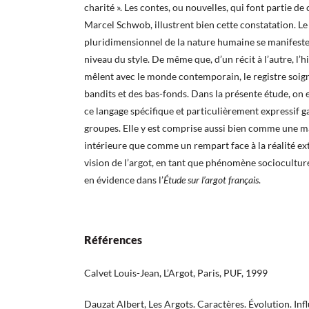
charité ». Les contes, ou nouvelles, qui font partie de
Marcel Schwob, illustrent bien cette constatation. Le
pluridimensionnel de la nature humaine se manifeste 
niveau du style. De même que, d’un récit à l’autre, l’h
mêlent avec le monde contemporain, le registre soign
bandits et des bas-fonds. Dans la présente étude, on
ce langage spécifique et particulièrement expressif ga
groupes. Elle y est comprise aussi bien comme une m
intérieure que comme un rempart face à la réalité ext
vision de l’argot, en tant que phénomène sociocultu
en évidence dans l’
Étude sur l’argot français
.
Références
Calvet Louis-Jean, L’Argot, Paris, PUF, 1999
Dauzat Albert, Les Argots. Caractères. Évolution. Infl