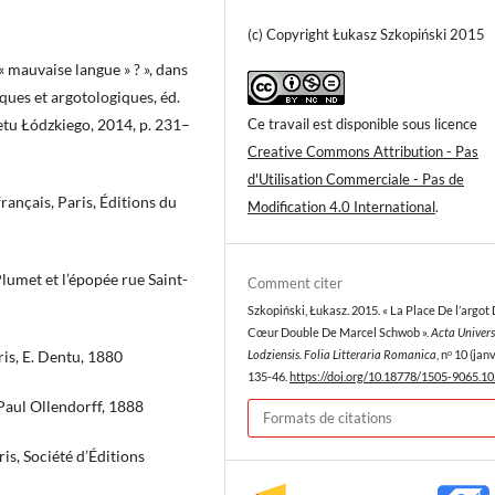
(c) Copyright Łukasz Szkopiński 2015
 « mauvaise langue » ? », dans
iques et argotologiques, éd.
Ce travail est disponible sous licence
tu Łódzkiego, 2014, p. 231–
Creative Commons Attribution - Pas
d'Utilisation Commerciale - Pas de
rançais, Paris, Éditions du
Modification 4.0 International
.
Plumet et l’épopée rue Saint-
Comment citer
Szkopiński, Łukasz. 2015. « La Place De l’argot
Cœur Double De Marcel Schwob ».
Acta Univers
ris, E. Dentu, 1880
Lodziensis. Folia Litteraria Romanica
, nᵒ 10 (janv
135-46.
https://doi.org/10.18778/1505-9065.10
Paul Ollendorff, 1888
Formats de citations
s, Société d’Éditions