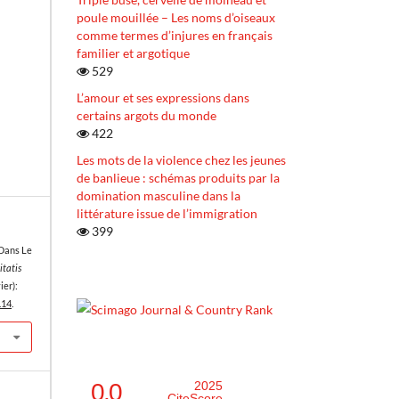
poule mouillée – Les noms d’oiseaux
comme termes d’injures en français
familier et argotique
529
L’amour et ses expressions dans
certains argots du monde
422
Les mots de la violence chez les jeunes
de banlieue : schémas produits par la
domination masculine dans la
littérature issue de l’immigration
399
 Dans Le
itatis
ier):
.14
.
0.0
2025
CiteScore