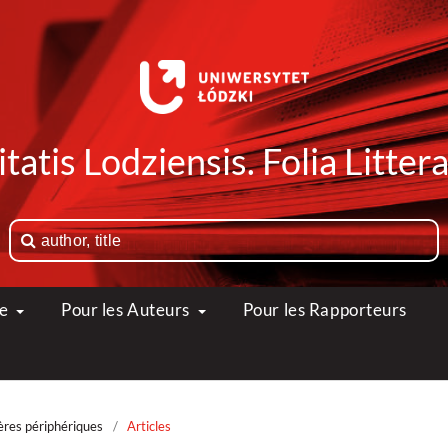
tatis Lodziensis. Folia Litte
ue
Pour les Auteurs
Pour les Rapporteurs
ères périphériques
/
Articles