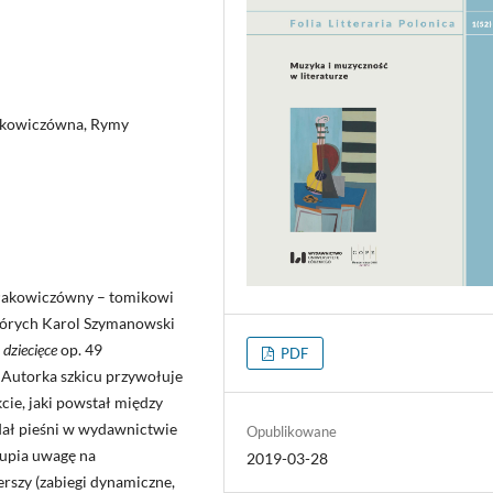
łakowiczówna, Rymy
łłakowiczówny – tomikowi
których Karol Szymanowski
dziecięce
op. 49
PDF
. Autorka szkicu przywołuje
cie, jaki powstał między
dał pieśni w wydawnictwie
Opublikowane
kupia uwagę na
2019-03-28
rszy (zabiegi dynamiczne,