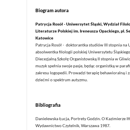
Biogram autora
Patrycja Rosół - Uniwersytet Śląski, Wydział Filol
Literaturze Polskiej im. Ireneusza Opackiego, pl. S
Katowice
Patrycja Rosół - doktorantka studiów III stopnia na
absolwentka filologii polskiej Uniwersytetu Śląskie
Diecezjalną Szkołę Organistowską II stopnia w Gliwi
muzyk spełnia swoje pasje, będąc organistką w parafi
zakresu logopedii. Prowadzi terapię behawioralną i z
dziećmi o spektrum autyzmu.
Bibliografia
Danielewska Łucja, Portrety Godzin. O Kazimierze I
Wydawnictwo Czytelnik, Warszawa 1987.