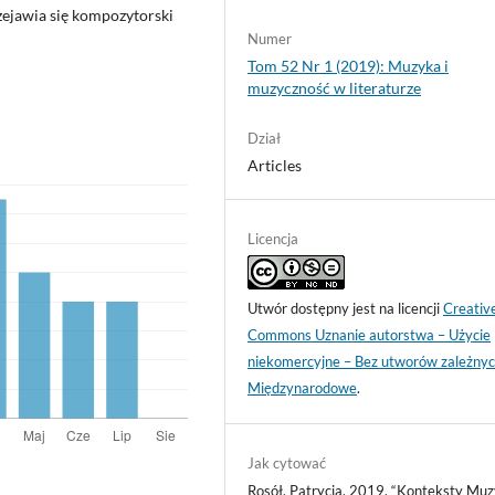
zejawia się kompozytorski
Numer
Tom 52 Nr 1 (2019): Muzyka i
muzyczność w literaturze
Dział
Articles
Licencja
Utwór dostępny jest na licencji
Creativ
Commons Uznanie autorstwa – Użycie
niekomercyjne – Bez utworów zależnyc
Międzynarodowe
.
Jak cytować
Rosół, Patrycja. 2019. “Konteksty Mu