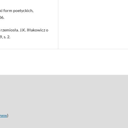
ki form poetyckich,
06.
zemiosła. J.K. Iłłakowicz o
 s. 2.
www
)