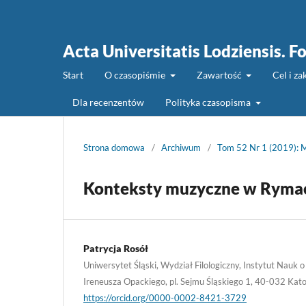
Acta Universitatis Lodziensis. Fo
Start
O czasopiśmie
Zawartość
Cel i z
Dla recenzentów
Polityka czasopisma
Strona domowa
/
Archiwum
/
Tom 52 Nr 1 (2019): M
Konteksty muzyczne w Rymac
Patrycja Rosół
Uniwersytet Śląski, Wydział Filologiczny, Instytut Nauk o 
Ireneusza Opackiego, pl. Sejmu Śląskiego 1, 40-032 Kat
https://orcid.org/0000-0002-8421-3729