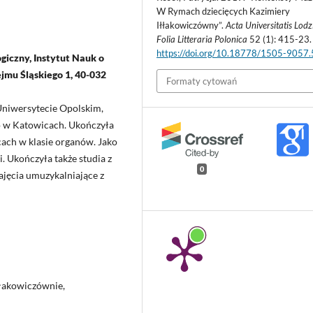
W Rymach dziecięcych Kazimiery
Iłłakowiczówny”.
Acta Universitatis Lodzi
Folia Litteraria Polonica
52 (1): 415-23.
https://doi.org/10.18778/1505-9057
ogiczny, Instytut Nauk o
ejmu Śląskiego 1, 40-032
Formaty cytowań
 Uniwersytecie Opolskim,
go w Katowicach. Ukończyła
cach w klasie organów. Jako
i. Ukończyła także studia z
0
ajęcia umuzykalniające z
łłakowiczównie,