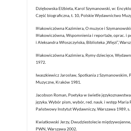
Dziębowska Elżbieta, Karol Szymanowski, w: Encyk
Część biograficzna, t. 10, Polskie Wydawnictwo Mu
Iłłakowiczówna Kazimiera, O muzyce i Szymanowski
Iłłakowiczówna, Wspomnienia i reportaże, oprac. i po
i Aleksandra Włoszczyńska, Biblioteka „Więzi”, Warsz
Iłłakowiczówna Kazimiera, Rymy dziecięce, Wydawn
1972.
Iwaszkiewicz Jarosław, Spotkania z Szymanowskim,
Muzyczne, Kraków 1981.
Jacobson Roman, Poetyka w świetle językoznawstwa,
języka. Wybór pism, wybór, red. nauk. i wstęp Maria 
Państwowy Instytut Wydawniczy, Warszawa 1989, s.
Kwiatkowski Jerzy, Dwudziestolecie międzywojen
PWN, Warszawa 2002.