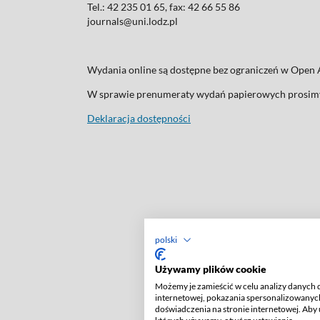
Tel.: 42 235 01 65, fax: 42 66 55 86
journals@uni.lodz.pl
Wydania online są dostępne bez ograniczeń w Ope
W sprawie prenumeraty wydań papierowych prosimy
Deklaracja dostępności
polski
Używamy plików cookie
Możemy je zamieścić w celu analizy danych 
internetowej, pokazania spersonalizowanych
doświadczenia na stronie internetowej. Aby 