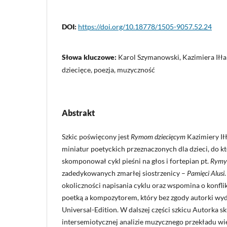
DOI:
https://doi.org/10.18778/1505-9057.52.24
Słowa kluczowe:
Karol Szymanowski, Kazimiera Ił
dziecięce, poezja, muzyczność
Abstrakt
Szkic poświęcony jest
Rymom dziecięcym
Kazimiery I
miniatur poetyckich przeznaczonych dla dzieci, do 
skomponował cykl pieśni na głos i fortepian pt.
Rymy 
zadedykowanych zmarłej siostrzenicy –
Pamięci Alusi
okoliczności napisania cyklu oraz wspomina o konflik
poetką a kompozytorem, który bez zgody autorki wy
Universal-Edition. W dalszej części szkicu Autorka s
intersemiotycznej analizie muzycznego przekładu wie