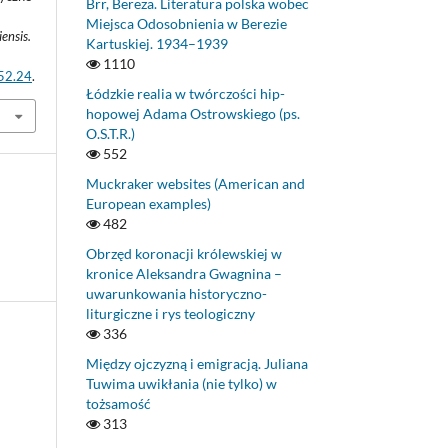
Brr, Bereza. Literatura polska wobec
Miejsca Odosobnienia w Berezie
ensis.
Kartuskiej. 1934–1939
1110
.52.24
.
Łódzkie realia w twórczości hip-
hopowej Adama Ostrowskiego (ps.
O.S.T.R.)
552
Muckraker websites (American and
European examples)
482
Obrzęd koronacji królewskiej w
kronice Aleksandra Gwagnina –
uwarunkowania historyczno-
liturgiczne i rys teologiczny
336
Między ojczyzną i emigracją. Juliana
Tuwima uwikłania (nie tylko) w
tożsamość
313