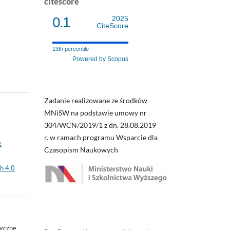
citescore
0.1
2025
CiteScore
13th percentile
Powered by Scopus
Zadanie realizowane ze środków
MNiSW na podstawie umowy nr
304/WCN/2019/1 z dn. 28.08.2019
r. w ramach programu Wsparcie dla
e
Czasopism Naukowych
h 4.0
zyczne