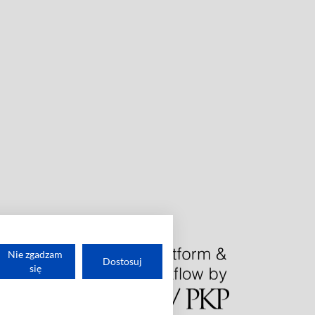
Nie zgadzam
Dostosuj
się