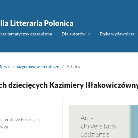
lia Litteraria Polonica
akres tematyczny czasopisma
Dla autorów
Etyka wydawnicza
uzyka i muzyczność w literaturze
/
Articles
h dziecięcych Kazimiery Iłłakowiczówn
Literaturze Polskiej im.
owice