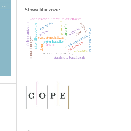
Słowa kluczowe
współczesna literatura austriacka
c.s. lewis
g. orwell
zagłada
reiner maria rilke
dehumanizacja
akty illokucyjne
polityka
wybory
literatura polska
mur
subiektywizm
egzystencjalizm
temat i motyw
peter handke
modernizm
ściana
dom
andersen
wizerunek prasowy
stanisław barańczak