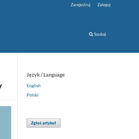
Zarejestruj
Zaloguj
Szukaj
Język / Language
y
English
Polski
Zgłoś artykuł