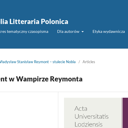
lia Litteraria Polonica
akres tematyczny czasopisma
Dla autorów
Etyka wydawnicza
ładysław Stanisław Reymont – stulecie Nobla
/
Articles
adent w Wampirze Reymonta