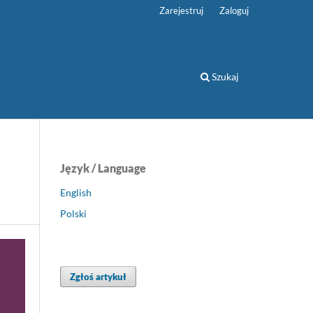
Zarejestruj
Zaloguj
Szukaj
Język / Language
English
Polski
Zgłoś artykuł