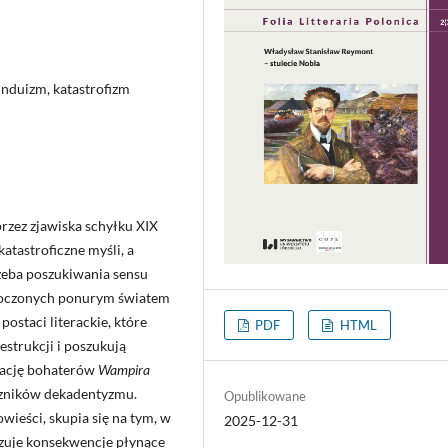
induizm, katastrofizm
rzez zjawiska schyłku XIX
atastroficzne myśli, a
rzeba poszukiwania sensu
ytłoczonych ponurym światem
ostaci literackie, które
PDF
HTML
estrukcji i poszukują
reację bohaterów
Wampira
zników dekadentyzmu.
Opublikowane
ieści, skupia się na tym, w
2025-12-31
azuje konsekwencje płynące