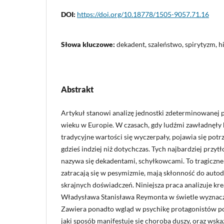
DOI:
https://doi.org/10.18778/1505-9057.71.16
Słowa kluczowe:
dekadent, szaleństwo, spirytyzm, h
Abstrakt
Artykuł stanowi analizę jednostki zdeterminowanej p
wieku w Europie. W czasach, gdy ludźmi zawładnęły k
tradycyjne wartości się wyczerpały, pojawia się pot
gdzieś indziej niż dotychczas. Tych najbardziej prz
nazywa się dekadentami, schyłkowcami. To tragiczne p
zatracają się w pesymizmie, mają skłonność do autod
skrajnych doświadczeń. Niniejsza praca analizuje k
Władysława Stanisława Reymonta w świetle wyznac
Zawiera ponadto wgląd w psychikę protagonistów pow
jaki sposób manifestuje się choroba duszy, oraz wsk