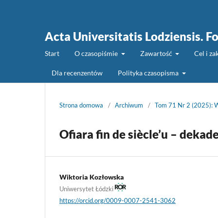
Acta Universitatis Lodziensis. Fo
Start
O czasopiśmie
Zawartość
Cel i z
Dla recenzentów
Polityka czasopisma
Strona domowa
/
Archiwum
/
Tom 71 Nr 2 (2025): W
Ofiara fin de siècle’u – dek
Wiktoria Kozłowska
Uniwersytet Łódzki
https://orcid.org/0009-0007-2541-3062