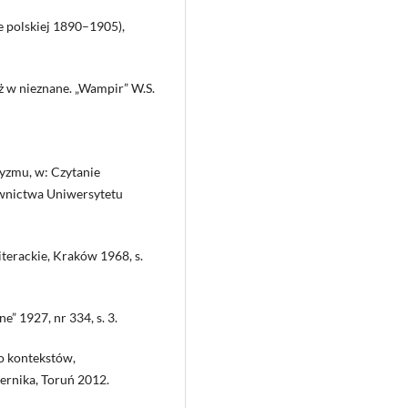
e polskiej 1890–1905),
ż w nieznane. „Wampir” W.S.
yzmu, w: Czytanie
awnictwa Uniwersytetu
erackie, Kraków 1968, s.
” 1927, nr 334, s. 3.
o kontekstów,
rnika, Toruń 2012.