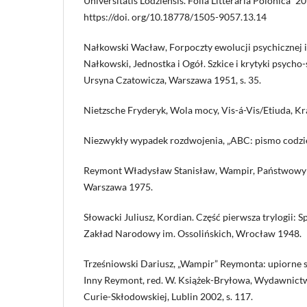
Universitatis Lodziensis. Folia Litteraria Polonica” 20
https://doi. org/10.18778/1505-9057.13.14
Nałkowski Wacław, Forpoczty ewolucji psychicznej i 
Nałkowski, Jednostka i Ogół. Szkice i krytyki psych
Ursyna Czatowicza, Warszawa 1951, s. 35.
Nietzsche Fryderyk, Wola mocy, Vis-á-Vis/Etiuda, K
Niezwykły wypadek rozdwojenia, „ABC: pismo codzien
Reymont Władysław Stanisław, Wampir, Państwowy 
Warszawa 1975.
Słowacki Juliusz, Kordian. Część pierwsza trylogii: S
Zakład Narodowy im. Ossolińskich, Wrocław 1948.
Trześniowski Dariusz, „Wampir” Reymonta: upiorne 
Inny Reymont, red. W. Książek-Bryłowa, Wydawnict
Curie-Skłodowskiej, Lublin 2002, s. 117.