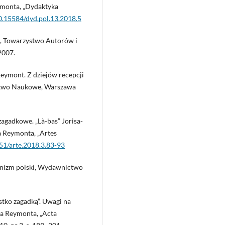
ymonta, „Dydaktyka
10.15584/dyd.pol.13.2018.5
ia, Towarzystwo Autorów i
2007.
eymont. Z dziejów recepcji
ctwo Naukowe, Warszawa
agadkowe. „Là-bas” Jorisa-
 Reymonta, „Artes
951/arte.2018.3.83-93
rnizm polski, Wydawnictwo
stko zagadką”. Uwagi na
a Reymonta, „Acta