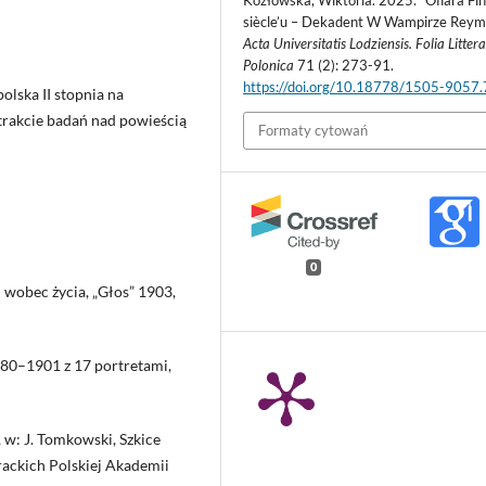
Kozłowska, Wiktoria. 2025. “Ofiara Fi
siècle’u – Dekadent W Wampirze Reym
Acta Universitatis Lodziensis. Folia Littera
Polonica
71 (2): 273-91.
https://doi.org/10.18778/1505-9057
olska II stopnia na
trakcie badań nad powieścią
Formaty cytowań
0
j wobec życia, „Głos” 1903,
880–1901 z 17 portretami,
w: J. Tomkowski, Szkice
rackich Polskiej Akademii