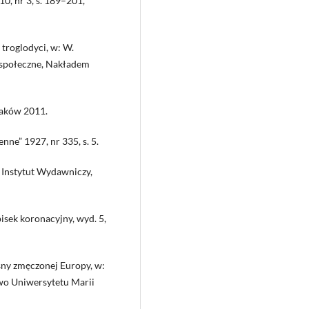
10, nr 3, s. 189–201,
troglodyci, w: W.
o-społeczne, Nakładem
raków 2011.
ne” 1927, nr 335, s. 5.
Instytut Wydawniczy,
pisek koronacyjny, wyd. 5,
sny zmęczonej Europy, w:
wo Uniwersytetu Marii