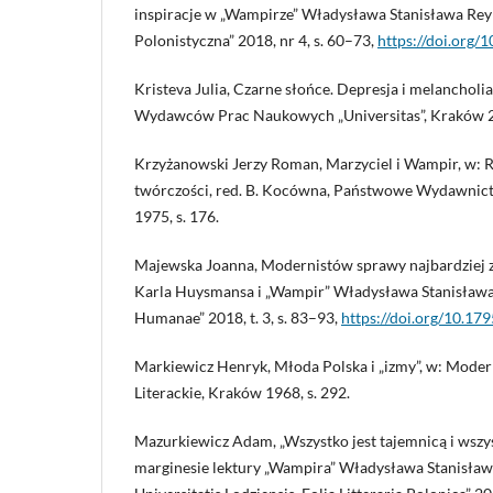
inspiracje w „Wampirze” Władysława Stanisława Re
Polonistyczna” 2018, nr 4, s. 60–73,
https://doi.org/
Kristeva Julia, Czarne słońce. Depresja i melanchol
Wydawców Prac Naukowych „Universitas”, Kraków 
Krzyżanowski Jerzy Roman, Marzyciel i Wampir, w: R
twórczości, red. B. Kocówna, Państwowe Wydawni
1975, s. 176.
Majewska Joanna, Modernistów sprawy najbardziej z
Karla Huysmansa i „Wampir” Władysława Stanisława
Humanae” 2018, t. 3, s. 83–93,
https://doi.org/10.17
Markiewicz Henryk, Młoda Polska i „izmy”, w: Mode
Literackie, Kraków 1968, s. 292.
Mazurkiewicz Adam, „Wszystko jest tajemnicą i wszy
marginesie lektury „Wampira” Władysława Stanisław