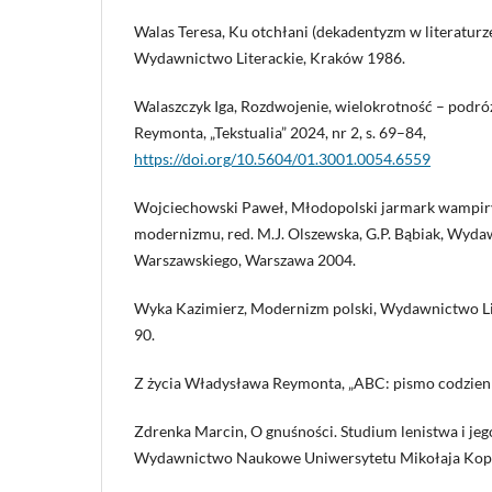
Walas Teresa, Ku otchłani (dekadentyzm w literaturz
Wydawnictwo Literackie, Kraków 1986.
Walaszczyk Iga, Rozdwojenie, wielokrotność – podró
Reymonta, „Tekstualia” 2024, nr 2, s. 69–84,
https://doi.org/10.5604/01.3001.0054.6559
Wojciechowski Paweł, Młodopolski jarmark wampir
modernizmu, red. M.J. Olszewska, G.P. Bąbiak, Wyd
Warszawskiego, Warszawa 2004.
Wyka Kazimierz, Modernizm polski, Wydawnictwo Lit
90.
Z życia Władysława Reymonta, „ABC: pismo codzienne
Zdrenka Marcin, O gnuśności. Studium lenistwa i jeg
Wydawnictwo Naukowe Uniwersytetu Mikołaja Kope