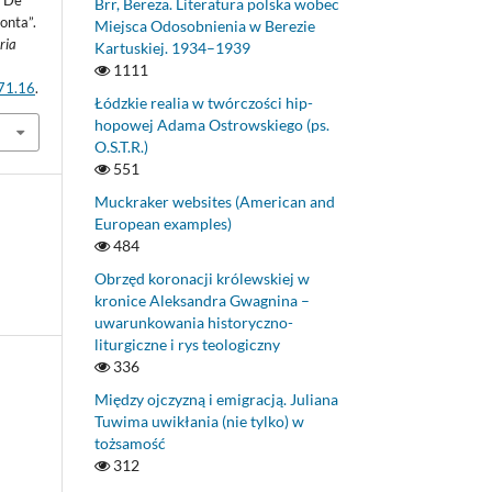
n De
Brr, Bereza. Literatura polska wobec
onta”.
Miejsca Odosobnienia w Berezie
ria
Kartuskiej. 1934–1939
1111
.71.16
.
Łódzkie realia w twórczości hip-
hopowej Adama Ostrowskiego (ps.
O.S.T.R.)
551
Muckraker websites (American and
European examples)
484
Obrzęd koronacji królewskiej w
kronice Aleksandra Gwagnina –
uwarunkowania historyczno-
liturgiczne i rys teologiczny
336
Między ojczyzną i emigracją. Juliana
Tuwima uwikłania (nie tylko) w
tożsamość
312