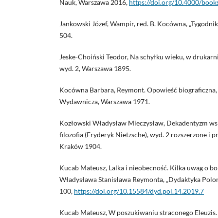
Nauk, Warszawa 2016,
https://doi.org/10.4000/book
Jankowski Józef, Wampir, red. B. Kocówna, „Tygodnik 
504.
Jeske-Choiński Teodor, Na schyłku wieku, w drukarn
wyd. 2, Warszawa 1895.
Kocówna Barbara, Reymont. Opowieść biograficzna,
Wydawnicza, Warszawa 1971.
Kozłowski Władysław Mieczysław, Dekadentyzm wspó
filozofia (Fryderyk Nietzsche), wyd. 2 rozszerzone i p
Kraków 1904.
Kucab Mateusz, Lalka i nieobecność. Kilka uwag o b
Władysława Stanisława Reymonta, „Dydaktyka Polonis
100,
https://doi.org/10.15584/dyd.pol.14.2019.7
Kucab Mateusz, W poszukiwaniu straconego Eleuzis. 