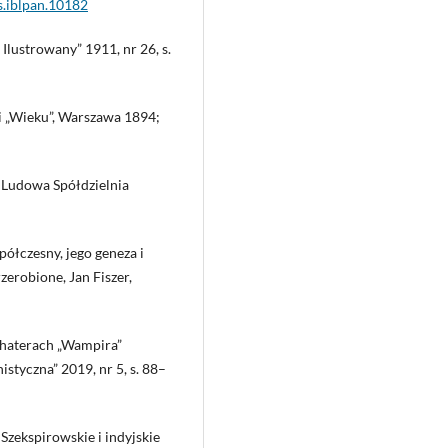
s.iblpan.10182
Ilustrowany” 1911, nr 26, s.
i „Wieku”, Warszawa 1894;
 Ludowa Spółdzielnia
łczesny, jego geneza i
rzerobione, Jan Fiszer,
ohaterach „Wampira”
tyczna” 2019, nr 5, s. 88–
Szekspirowskie i indyjskie