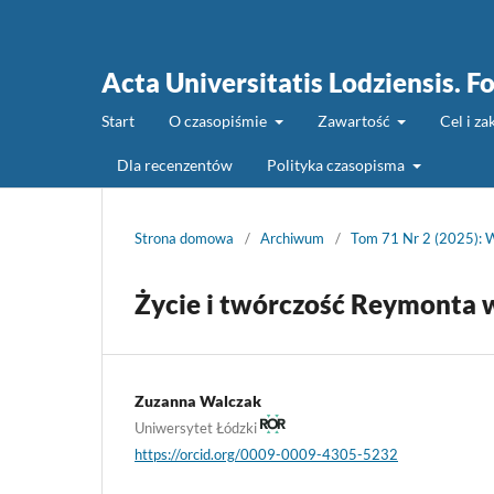
Acta Universitatis Lodziensis. Fo
Start
O czasopiśmie
Zawartość
Cel i z
Dla recenzentów
Polityka czasopisma
Strona domowa
/
Archiwum
/
Tom 71 Nr 2 (2025): W
Życie i twórczość Reymonta 
Zuzanna Walczak
Uniwersytet Łódzki
https://orcid.org/0009-0009-4305-5232