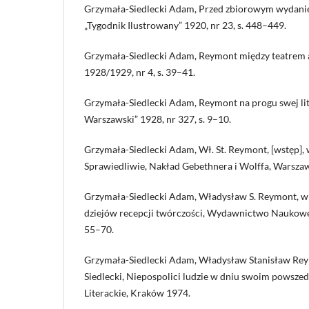
Grzymała-Siedlecki Adam, Przed zbiorowym wydani
„Tygodnik Ilustrowany” 1920, nr 23, s. 448–449.
Grzymała-Siedlecki Adam, Reymont między teatrem a l
1928/1929, nr 4, s. 39–41.
Grzymała-Siedlecki Adam, Reymont na progu swej lit
Warszawski” 1928, nr 327, s. 9–10.
Grzymała-Siedlecki Adam, Wł. St. Reymont, [wstęp], w
Sprawiedliwie, Nakład Gebethnera i Wolffa, Warszaw
Grzymała-Siedlecki Adam, Władysław S. Reymont, w
dziejów recepcji twórczości, Wydawnictwo Naukow
55–70.
Grzymała-Siedlecki Adam, Władysław Stanisław Rey
Siedlecki, Niepospolici ludzie w dniu swoim powsz
Literackie, Kraków 1974.