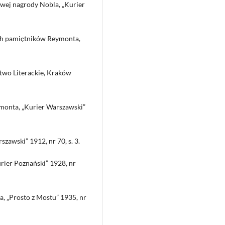
wej nagrody Nobla, „Kurier
ch pamiętników Reymonta,
two Literackie, Kraków
monta, „Kurier Warszawski”
zawski” 1912, nr 70, s. 3.
rier Poznański” 1928, nr
, „Prosto z Mostu” 1935, nr