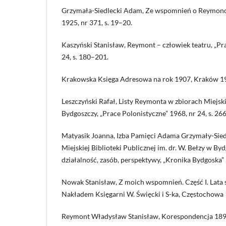
Grzymała-Siedlecki Adam, Ze wspomnień o Reymonci
1925, nr 371, s. 19–20.
Kaszyński Stanisław, Reymont – człowiek teatru, „Pr
24, s. 180–201.
Krakowska Księga Adresowa na rok 1907, Kraków 1
Leszczyński Rafał, Listy Reymonta w zbiorach Miejski
Bydgoszczy, „Prace Polonistyczne” 1968, nr 24, s. 26
Matyasik Joanna, Izba Pamięci Adama Grzymały-Sied
Miejskiej Biblioteki Publicznej im. dr. W. Bełzy w Byd
działalność, zasób, perspektywy, „Kronika Bydgoska” 
Nowak Stanisław, Z moich wspomnień. Część I. Lata
Nakładem Księgarni W. Święcki i S-ka, Częstochowa
Reymont Władysław Stanisław, Korespondencja 1890