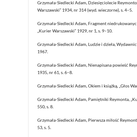
Grzymała-Siedlecki Adam, Dziesięciolecie Reymonto
Warszawski” 1934, nr 314 (wyd. wieczorne), s. 4–5.
Grzymała-Siedlecki Adam, Fragment niedrukowany
„Kurier Warszawski” 1929, nr 1, s. 9–10.
Grzymała-Siedlecki Adam, Ludzie i dzieła, Wydawnic
1967.
Grzymała-Siedlecki Adam, Nienapisana powieść Rey
1935, nr 61, s. 6–8.
Grzymała-Siedlecki Adam, Okiem i książką, „Głos Wars
Grzymała-Siedlecki Adam, Pamiętniki Reymonta, „Ku
550, s. 8.
Grzymała-Siedlecki Adam, Pierwsza miłość Reymonta
53, s. 5.