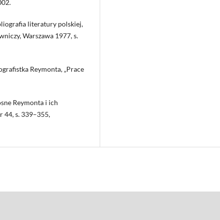
002.
grafia literatury polskiej,
wniczy, Warszawa 1977, s.
grafistka Reymonta, „Prace
sne Reymonta i ich
r 44, s. 339–355,