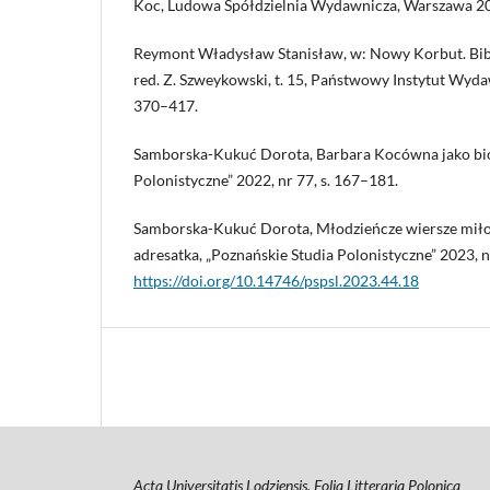
Koc, Ludowa Spółdzielnia Wydawnicza, Warszawa 2
Reymont Władysław Stanisław, w: Nowy Korbut. Biblio
red. Z. Szweykowski, t. 15, Państwowy Instytut Wyda
370–417.
Samborska-Kukuć Dorota, Barbara Kocówna jako bio
Polonistyczne” 2022, nr 77, s. 167–181.
Samborska-Kukuć Dorota, Młodzieńcze wiersze miło
adresatka, „Poznańskie Studia Polonistyczne” 2023, n
https://doi.org/10.14746/pspsl.2023.44.18
Acta Universitatis Lodziensis. Folia Litteraria Polonica