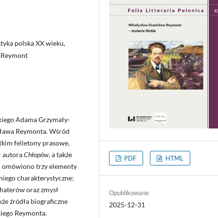
tyka polska XX wieku,
w Reymont
ckiego Adama Grzymały-
isława Reymonta. Wśród
tkim felietony prasowe,
ł autora
Chłopów
, a także
PDF
HTML
i omówiono trzy elementy
niego charakterystyczne:
ohaterów oraz zmysł
Opublikowane
że źródła biograficzne
2025-12-31
skiego Reymonta.