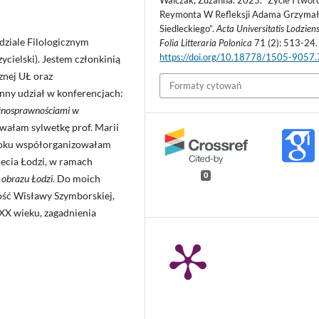
Walczak, Zuzanna. 2025. “Życie I twór
Reymonta W Refleksji Adama Grzymał
Siedleckiego”.
Acta Universitatis Lodziens
ydziale Filologicznym
Folia Litteraria Polonica
71 (2): 513-24.
https://doi.org/10.18778/1505-9057
cielski). Jestem członkinią
nej UŁ oraz
Formaty cytowań
nny udział w konferencjach:
ełnosprawnościami w
wałam sylwetkę prof. Marii
 roku współorganizowałam
lecia Łodzi, w ramach
0
 obrazu Łodzi
. Do moich
ość Wisławy Szymborskiej,
a XX wieku, zagadnienia