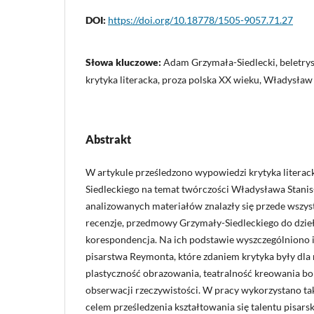
DOI:
https://doi.org/10.18778/1505-9057.71.27
Słowa kluczowe:
Adam Grzymała-Siedlecki, beletrys
krytyka literacka, proza polska XX wieku, Władysła
Abstrakt
W artykule prześledzono wypowiedzi krytyka litera
Siedleckiego na temat twórczości Władysława Stan
analizowanych materiałów znalazły się przede wszys
recenzje, przedmowy Grzymały-Siedleckiego do dzie
korespondencja. Na ich podstawie wyszczególniono 
pisarstwa Reymonta, które zdaniem krytyka były dla 
plastyczność obrazowania, teatralność kreowania b
obserwacji rzeczywistości. W pracy wykorzystano tak
celem prześledzenia kształtowania się talentu pisar