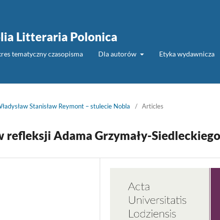
lia Litteraria Polonica
akres tematyczny czasopisma
Dla autorów
Etyka wydawnicza
ładysław Stanisław Reymont – stulecie Nobla
/
Articles
w refleksji Adama Grzymały-Siedleckieg