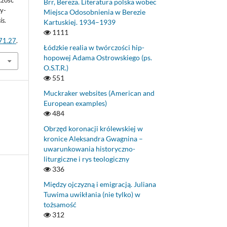
czość
Brr, Bereza. Literatura polska wobec
y-
Miejsca Odosobnienia w Berezie
is.
Kartuskiej. 1934–1939
1111
.71.27
.
Łódzkie realia w twórczości hip-
hopowej Adama Ostrowskiego (ps.
O.S.T.R.)
551
Muckraker websites (American and
European examples)
484
Obrzęd koronacji królewskiej w
kronice Aleksandra Gwagnina –
uwarunkowania historyczno-
liturgiczne i rys teologiczny
336
Między ojczyzną i emigracją. Juliana
Tuwima uwikłania (nie tylko) w
tożsamość
312