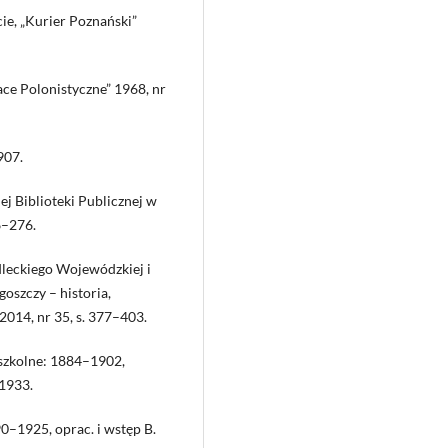
e, „Kurier Poznański”
ace Polonistyczne” 1968, nr
907.
ej Biblioteki Publicznej w
6–276.
leckiego Wojewódzkiej i
goszczy – historia,
2014, nr 35, s. 377–403.
 szkolne: 1884–1902,
 1933.
–1925, oprac. i wstęp B.