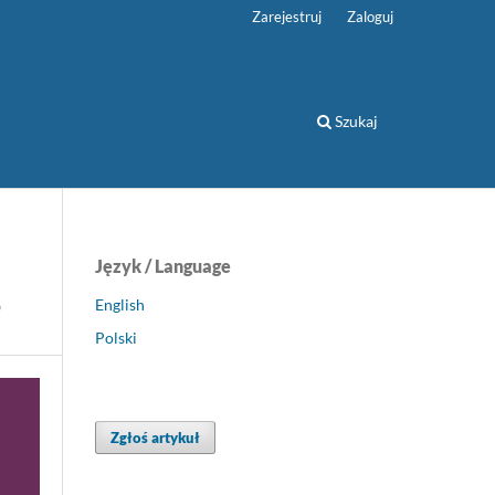
Zarejestruj
Zaloguj
Szukaj
Język / Language
o
English
Polski
Zgłoś artykuł