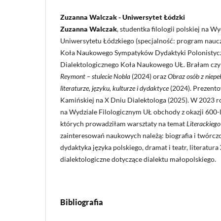
Zuzanna Walczak - Uniwersytet Łódzki
Zuzanna Walczak
, studentka filologii polskiej na W
Uniwersytetu Łódzkiego (specjalność: program nauczy
Koła Naukowego Sympatyków Dydaktyki Polonistycz
Dialektologicznego Koła Naukowego UŁ. Brałam czy
Reymont – stulecie Nobla
(2024) oraz
Obraz osób z niep
literaturze, języku, kulturze i dydaktyce
(2024). Prezento
Kamińskiej na X Dniu Dialektologa (2025). W 2023
na Wydziale Filologicznym UŁ obchody z okazji 600-
których prowadziłam warsztaty na temat
Literackiego
zainteresowań naukowych należą: biografia i twórcz
dydaktyka języka polskiego, dramat i teatr, literatur
dialektologiczne dotyczące dialektu małopolskiego.
Bibliografia