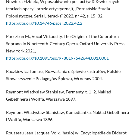
Nowicka Elżbieta, W poszukiwaniu postaci (w XIX-wiecznych
teoriach opery i prozie artystycznej), „Poznańskie Studia
Polonistyczne. Seria Literacka” 2022, nr 42, s. 15–32,
https://doi.org/10.14746/pspsl.2022.42.2
Parr Sean M., Vocal Virtuosity. The Origins of the Coloratura
Soprano in Nineteenth-Century Opera, Oxford University Press,
New York 2021,
https://doi.org/10.1093/oso/9780197542644.001.0001
Raczkiewicz Tomasz, Rozważania o śpiewie kastratów, Polskie
Stowarzyszenie Pedagogów Śpiewu, Wrocław 2004.
Reymont Władysław Stanisław, Fermenty, t. 1–2, Nakład
Gebethnera i Wolffa, Warszawa 1897.
Reymont Władysław Stanisław, Komediantka, Nakład Gebethnera
i Wolffa, Warszawa 1896.
Rousseau Jean-Jacques, Voix, [hasło] w: Encyclopédie de Diderot