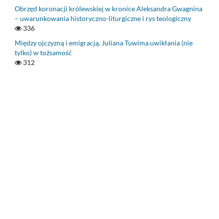
Obrzęd koronacji królewskiej w kronice Aleksandra Gwagnina
– uwarunkowania historyczno-liturgiczne i rys teologiczny
336
Między ojczyzną i emigracją. Juliana Tuwima uwikłania (nie
tylko) w tożsamość
312