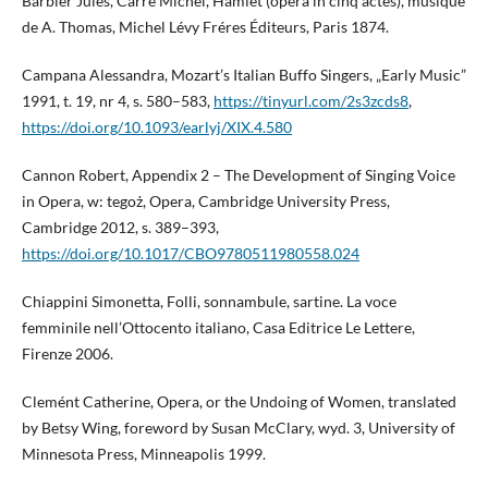
Barbier Jules, Carré Michel, Hamlet (opéra in cinq actes), musique
de A. Thomas, Michel Lévy Fréres Éditeurs, Paris 1874.
Campana Alessandra, Mozart’s Italian Buffo Singers, „Early Music”
1991, t. 19, nr 4, s. 580–583,
https://tinyurl.com/2s3zcds8
,
https://doi.org/10.1093/earlyj/XIX.4.580
Cannon Robert, Appendix 2 – The Development of Singing Voice
in Opera, w: tegoż, Opera, Cambridge University Press,
Cambridge 2012, s. 389–393,
https://doi.org/10.1017/CBO9780511980558.024
Chiappini Simonetta, Folli, sonnambule, sartine. La voce
femminile nell’Ottocento italiano, Casa Editrice Le Lettere,
Firenze 2006.
Clemént Catherine, Opera, or the Undoing of Women, translated
by Betsy Wing, foreword by Susan McClary, wyd. 3, University of
Minnesota Press, Minneapolis 1999.