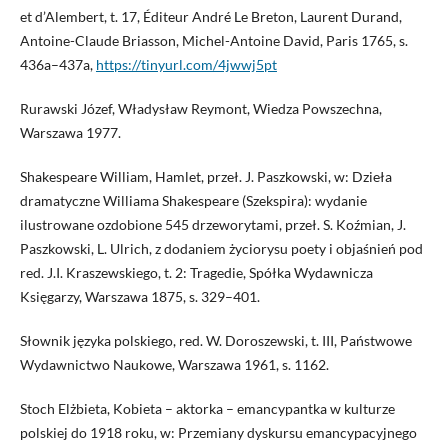
et d’Alembert, t. 17, Éditeur André Le Breton, Laurent Durand,
Antoine-Claude Briasson, Michel-Antoine David, Paris 1765, s.
436a–437a,
https://tinyurl.com/4jwwj5pt
Rurawski Józef, Władysław Reymont, Wiedza Powszechna,
Warszawa 1977.
Shakespeare William, Hamlet, przeł. J. Paszkowski, w: Dzieła
dramatyczne Williama Shakespeare (Szekspira): wydanie
ilustrowane ozdobione 545 drzeworytami, przeł. S. Koźmian, J.
Paszkowski, L. Ulrich, z dodaniem życiorysu poety i objaśnień pod
red. J.I. Kraszewskiego, t. 2: Tragedie, Spółka Wydawnicza
Księgarzy, Warszawa 1875, s. 329–401.
Słownik języka polskiego, red. W. Doroszewski, t. III, Państwowe
Wydawnictwo Naukowe, Warszawa 1961, s. 1162.
Stoch Elżbieta, Kobieta – aktorka – emancypantka w kulturze
polskiej do 1918 roku, w: Przemiany dyskursu emancypacyjnego