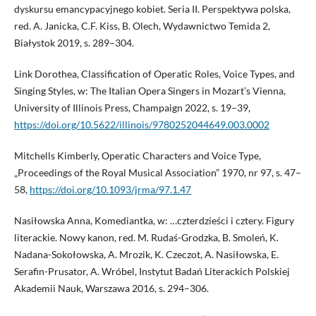
dyskursu emancypacyjnego kobiet. Seria II. Perspektywa polska,
red. A. Janicka, C.F. Kiss, B. Olech, Wydawnic­two Temida 2,
Białystok 2019, s. 289–304.
Link Dorothea, Classification of Operatic Roles, Voice Types, and
Singing Styles, w: The Italian Opera Singers in Mozart’s Vienna,
University of Illinois Press, Champaign 2022, s. 19–39,
https://doi.org/10.5622/illinois/9780252044649.003.0002
Mitchells Kimberly, Operatic Characters and Voice Type,
„Proceedings of the Royal Musical Association” 1970, nr 97, s. 47–
58,
https://doi.org/10.1093/jrma/97.1.47
Nasiłowska Anna, Komediantka, w: …czterdzieści i cztery. Figury
literackie. Nowy kanon, red. M. Rudaś-Grodzka, B. Smoleń, K.
Nadana-Sokołowska, A. Mrozik, K. Czeczot, A. Nasiłowska, E.
Serafin-Prusator, A. Wróbel, Instytut Badań Literackich Polskiej
Akademii Nauk, Warszawa 2016, s. 294–306.