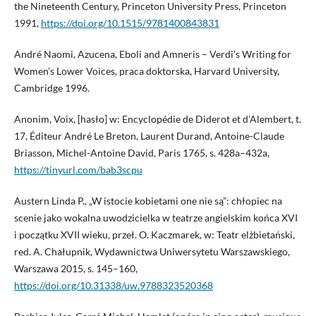
the Nineteenth Century, Princeton University Press, Princeton
1991,
https://doi.org/10.1515/9781400843831
André Naomi, Azucena, Eboli and Amneris – Verdi’s Writing for
Women’s Lower Voices, praca doktorska, Harvard University,
Cambridge 1996.
Anonim, Voix, [hasło] w: Encyclopédie de Diderot et d’Alembert, t.
17, Éditeur André Le Breton, Laurent Durand, Antoine-Claude
Briasson, Michel-Antoine David, Paris 1765, s. 428a–432a,
https://tinyurl.com/bab3scpu
Austern Linda P., „W istocie kobietami one nie są”: chłopiec na
scenie jako wokalna uwodzicielka w teatrze angielskim końca XVI
i początku XVII wieku, przeł. O. Kaczmarek, w: Teatr elżbietański,
red. A. Chałupnik, Wydawnictwa Uniwersytetu Warszawskiego,
Warszawa 2015, s. 145–160,
https://doi.org/10.31338/uw.9788323520368