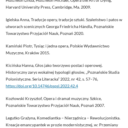
Hutcheon Linda, Hutcheon Michael, Opera the Art of Dying,
Harvard University Press, Cambridge, Ma. 2009.
Igielska Anna, Tradycje opery, tradycje sztuki. Szaleństwo i patos w
utworach scenicznych Georga Friedricha Händla, Poznańskie
Towarzystwo Przyjaciół Nauk, Poznań 2020.
Kamiński Piotr, Tysiąc i jedna opera, Polskie Wydawnictwo
Muzyczne, Kraków 2015.
Kicińska Hanna, Głos jako tworzywo postaci operowej.
Historyczny zarys wokalnej typologii głosów, „Poznańskie Studia
Polonistyczne. Seria Literacka” 2022, nr 42, s. 57–76,
https://doi.org/10.14746/pspsl.2022.42.4
Kozłowski Krzysztof, Opera i dramat muzyczny. Szkice,
Poznańskie Towarzystwo Przyjaciół Nauk, Poznań 2007.
Legutko Grażyna, Komediantka – Nierządnica – Rewolucjonistka.
Kreacje emancypantek w prozie modernistycznej, w: Przemiany