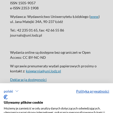
ISSN 1505-9057
e-ISSN 2353-1908
Wydawca: Wydawnictwo Uniwersytetu Łódzkiego (
www
)
ul. Jana Matejki 34A, 90-237 Łódź
Tel.: 42 235 01 65, fax: 42 66 55 86
journals@uni.lodz.pl
Wydania online są dostępne bez ograniczeń w Open
Access: CC BY-NC-ND
W sprawie prenumeraty wydań papierowych prosimy o
kontakt z:
ksiegarnia@uni.lodz.pl
Deklaracja dostępności
polski
Polityka prywatności
Używamy plików cookie
Możemy je zamieścić w celu analizy danych dotyczących odwiedzających,
ulepszenia naszej strony internetowej, pokazania spersonalizowanych treści i