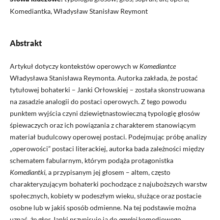
Komediantka, Władysław Stanisław Reymont
Abstrakt
Artykuł dotyczy kontekstów operowych w
Komediantce
Władysława Stanisława Reymonta. Autorka zakłada, że postać
tytułowej bohaterki – Janki Orłowskiej – została skonstruowana
na zasadzie analogii do postaci operowych. Z tego powodu
punktem wyjścia czyni dziewiętnastowieczną typologię głosów
śpiewaczych oraz ich powiązania z charakterem stanowiącym
materiał budulcowy operowej postaci. Podejmując próbę analizy
„operowości” postaci literackiej, autorka bada zależności między
schematem fabularnym, którym podąża protagonistka
Komediantki
, a przypisanym jej głosem – altem, często
charakteryzującym bohaterki pochodzące z najuboższych warstw
społecznych, kobiety w podeszłym wieku, służące oraz postacie
osobne lub w jakiś sposób odmienne. Na tej podstawie można
uznać, że głos Janki przypisuje ją do
emploi
komediowego.