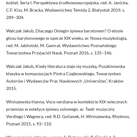
kobiet. Seria I. Perspektywa środkowoeuropejska, red. A. Janicka,
C.F. Kiss, M. Bracka, Wydawnictwo Temida 2, Białystok 2019, s.
289–304.
Walczak Jakub, Dlaczego Oniegin śpiewa barytonem? O etosie
głosu barytonowego w operze XIX wieku, w: Nowa muzykologia,
red. M. Jabłoński, M. Gamrat, Wydawnictwo Poznańskiego
Towarzystwa Przyjaciół Nauk, Poznań 2016, s. 135–146.
Walczak Jakub, Kiedy literatura staje się muzyką. Puszkinowska
klasyka w kompozycjach Piotra Czajkowskiego, Towarzystwo
Autorów i Wydawców Prac Naukowych „Universitas”, Kraków
2015.
Winiszewska Hanna, Voce verdiana w kontekście XIX-wiecznych
przemian w estetyce śpiewu solowego, w: Teatr muzyczny
Verdiego i Wagnera, red. R.D. Golianek, H. Winiszewska, Rhytmos,
Poznań 2015, s. 93–110.