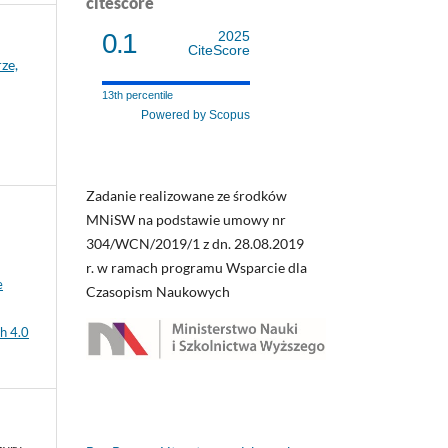
citescore
0.1
2025
CiteScore
ze,
13th percentile
Powered by Scopus
Zadanie realizowane ze środków
MNiSW na podstawie umowy nr
304/WCN/2019/1 z dn. 28.08.2019
r. w ramach programu Wsparcie dla
e
Czasopism Naukowych
h 4.0