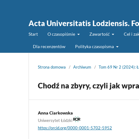
Acta Universitatis Lodziensis. Fo
Start
O czasopiśmie
Zawartość
Cel i z
Dla recenzentów
Polityka czasopisma
Strona domowa
/
Archiwum
/
Tom 69 Nr 2 (2024): Łó
Chodź na zbyry, czyli jak wpr
Anna Ciarkowska
Uniwersytet Łódzki
https://orcid.org/0000-0001-5702-5952