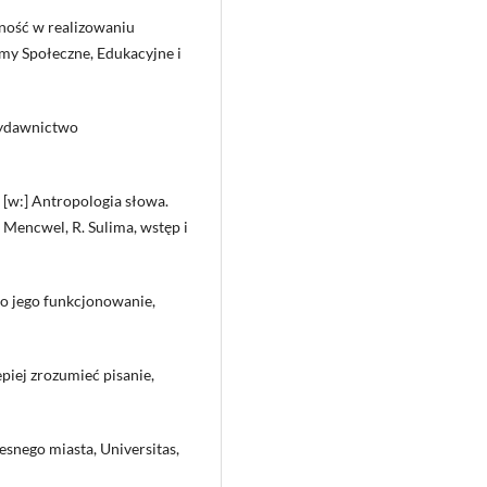
ność w realizowaniu
emy Społeczne, Edukacyjne i
Wydawnictwo
 [w:] Antropologia słowa.
 Mencwel, R. Sulima, wstęp i
 o jego funkcjonowanie,
epiej zrozumieć pisanie,
esnego miasta, Universitas,