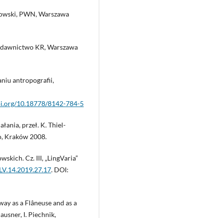
alkowski, PWN, Warszawa
 Wydawnictwo KR, Warszawa
niu antropografii,
doi.org/10.18778/8142-784-5
ania, przeł. K. Thiel-
o, Kraków 2008.
kich. Cz. III, „LingVaria”
/LV.14.2019.27.17
. DOI:
way as a Flâneuse and as a
ausner, I. Piechnik,