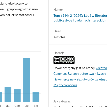
jał dydaktyczny tej
nie – grupowego działania,
Numer
ych barier samotności i
Tom 69 Nr 2 (2024): Łódź w literatur
publicystyce i badaniach literackich
Dział
Articles
Licencja
Utwór dostępny jest na licencji
Creativ
Commons Uznanie autorstwa – Użycie
niekomercyjne – Bez utworów zależnyc
Międzynarodowe
.
Jak cytować