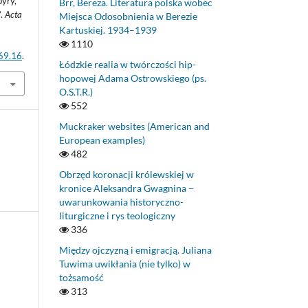
yry,
Brr, Bereza. Literatura polska wobec
”.
Acta
Miejsca Odosobnienia w Berezie
Kartuskiej. 1934–1939
1110
.69.16
.
Łódzkie realia w twórczości hip-
hopowej Adama Ostrowskiego (ps.
O.S.T.R.)
552
Muckraker websites (American and
European examples)
482
Obrzęd koronacji królewskiej w
kronice Aleksandra Gwagnina –
uwarunkowania historyczno-
liturgiczne i rys teologiczny
336
Między ojczyzną i emigracją. Juliana
Tuwima uwikłania (nie tylko) w
tożsamość
313