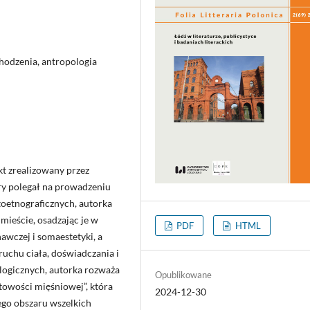
chodzenia, antropologia
kt zrealizowany przez
óry polegał na prowadzeniu
oetnograficznych, autorka
ieście, osadzając je w
PDF
HTML
awczej i somaestetyki, a
ruchu ciała, doświadczania i
ologicznych, autorka rozważa
Opublikowane
towości mięśniowej”, która
2024-12-30
wego obszaru wszelkich