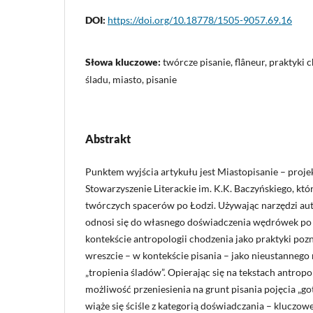
DOI:
https://doi.org/10.18778/1505-9057.69.16
Słowa kluczowe:
twórcze pisanie, flâneur, praktyki 
śladu, miasto, pisanie
Abstrakt
Punktem wyjścia artykułu jest Miastopisanie – proje
Stowarzyszenie Literackie im. K.K. Baczyńskiego, kt
twórczych spacerów po Łodzi. Używając narzędzi aut
odnosi się do własnego doświadczenia wędrówek po m
kontekście antropologii chodzenia jako praktyki pozn
wreszcie – w kontekście pisania – jako nieustannego 
„tropienia śladów”. Opierając się na tekstach antrop
możliwość przeniesienia na grunt pisania pojęcia „go
wiąże się ściśle z kategorią doświadczania – kluczo