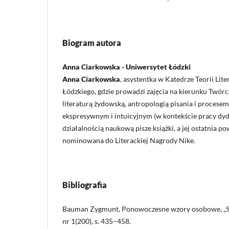
Biogram autora
Anna Ciarkowska - Uniwersytet Łódzki
Anna Ciarkowska
, asystentka w Katedrze Teorii Lit
Łódzkiego, gdzie prowadzi zajęcia na kierunku Twórcz
literaturą żydowską, antropologią pisania i procese
ekspresywnym i intuicyjnym (w kontekście pracy dyd
działalnością naukową pisze książki, a jej ostatnia p
nominowana do Literackiej Nagrody Nike.
Bibliografia
Bauman Zygmunt, Ponowoczesne wzory osobowe, „Stu
nr 1(200), s. 435–458.