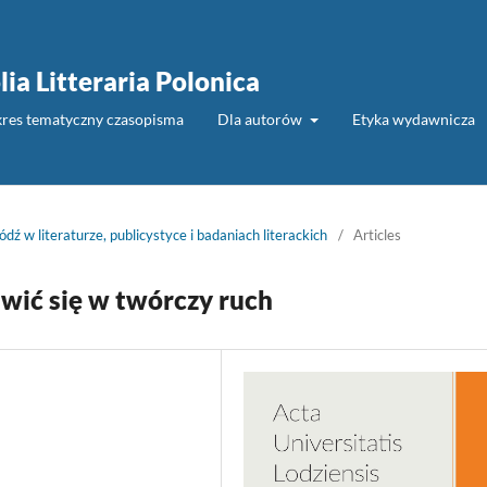
lia Litteraria Polonica
akres tematyczny czasopisma
Dla autorów
Etyka wydawnicza
dź w literaturze, publicystyce i badaniach literackich
/
Articles
awić się w twórczy ruch