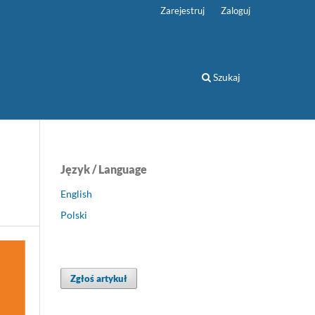
Zarejestruj
Zaloguj
Szukaj
Język / Language
English
Polski
Zgłoś artykuł