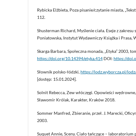
Rybicka Elżbieta, Poza pisanie/czytanie miasta, „Tekst
112.
Shusterman Richard, Myślenie ciała. Eseje z zakresu s
Poniatowska, Instytut Wydawniczy Książka i Prasa,
Skarga Barbara, Społeczna monada, „Etyka” 2003, tom
https://doi.org/10.14394/etyka.414
DOI:
https://doi
Słownik polsko-łódzki,
https://lodz.wyborcza.pl/lod
[dostęp: 15.01.2024].
Solnit Rebecca, Zew włóczęgi. Opowieści wędrowne,
Sławomir Królak, Karakter, Kraków 2018.
Sommer Manfred, Zbieranie, przeł. J. Marecki, Ofi
2003.
Suquet Annie, Sceny. Ciało tańczące – laboratorium pe