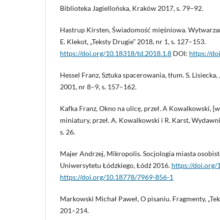
Biblioteka Jagiellońska, Kraków 2017, s. 79–92.
Hastrup Kirsten, Świadomość mięśniowa. Wytwarzani
E. Klekot, „Teksty Drugie” 2018, nr 1, s. 127–153.
https://doi.org/10.18318/td.2018.1.8
DOI:
https://d
Hessel Franz, Sztuka spacerowania, tłum. S. Lisiecka, 
2001, nr 8–9, s. 157–162.
Kafka Franz, Okno na ulicę, przeł. A Kowalkowski, [w:
miniatury, przeł. A. Kowalkowski i R. Karst, Wydaw
s. 26.
Majer Andrzej, Mikropolis. Socjologia miasta osobi
Uniwersytetu Łódzkiego, Łódź 2016.
https://doi.org
https://doi.org/10.18778/7969-856-1
Markowski Michał Paweł, O pisaniu. Fragmenty, „Tekst
201–214.