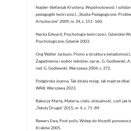
Najder-Stefaniak Krystyna, Wspólnotowość i solidar
pedagogiki twórczości, „Studia Pedagogiczne. Probl
Artystyczne” 2009, nr 34, s. 151–160.
Nęcka Edward, Psychologia twórczości, Gdańskie 
Psychologiczne, Gdańsk 2003.
Ong Walter Jackson, Pismo a struktura świadomości,
Zagadnienia i wybór tekstów, oprac. G. Godlewski, A.
red. G. Godlewski, Warszawa 2004, s. 372.
Podgórska Joanna, Tak działa mózg. Jak mądrze dbać
WAB, Warszawa 2023.
Rakoczy Marta, Materia, ciało, wizualność, czyli jak l
„Teksty Drugie” 2015, nr 4, s. 71–89.
Rewers Ewa, Post-polis. Wstęp do filozofii ponowocz
Kraków 2005.