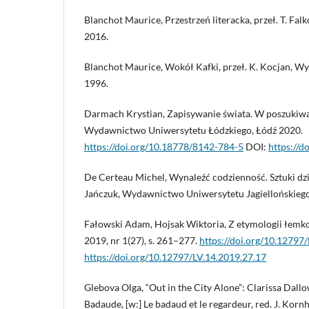
Blanchot Maurice, Przestrzeń literacka, przeł. T. F
2016.
Blanchot Maurice, Wokół Kafki, przeł. K. Kocjan,
1996.
Darmach Krystian, Zapisywanie świata. W poszukiwa
Wydawnic­two Uniwersytetu Łódzkiego, Łódź 2020.
https://doi.org/10.18778/8142-784-5
DOI:
https://
De Certeau Michel, Wynaleźć codzienność. Sztuki dział
Jańczuk, Wydawnictwo Uniwersytetu Jagiellońskieg
Fałowski Adam, Hojsak Wiktoria, Z etymologii łemkows
2019, nr 1(27), s. 261–277.
https://doi.org/10.12797
https://doi.org/10.12797/LV.14.2019.27.17
Glebova Olga, “Out in the City Alone”: Clarissa Dallo
Badaude, [w:] Le badaud et le regardeur, red. J. Kornh