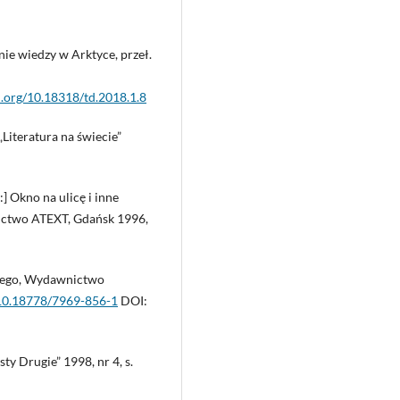
e wiedzy w Arktyce, przeł.
oi.org/10.18318/td.2018.1.8
„Literatura na świecie”
] Okno na ulicę i inne
nictwo ATEXT, Gdańsk 1996,
stego, Wydawnictwo
/10.18778/7969-856-1
DOI:
y Drugie” 1998, nr 4, s.