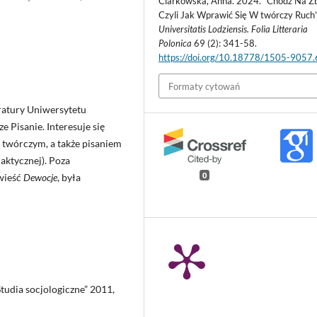
Ciarkowska, Anna. 2024. “Chodź Na Zb
Czyli Jak Wprawić Się W twórczy Ruch
Universitatis Lodziensis. Folia Litteraria
Polonica
69 (2): 341-58.
https://doi.org/10.18778/1505-9057
Formaty cytowań
eratury Uniwersytetu
e Pisanie. Interesuje się
m twórczym, a także pisaniem
aktycznej). Poza
0
owieść
Dewocje
, była
dia socjologiczne” 2011,