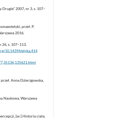
y Drugie” 2007, nr 3, s. 107–
omaestetyki, przeł. P.
 Warszawa 2016.
 26, s. 107–113.
.org/10.14394/etyka.414
z/7,35136,135621.html
 przeł. Anna Dzierzgowska,
cyna Naukowa, Warszawa
rcepcji, [w:] Historia ciała.