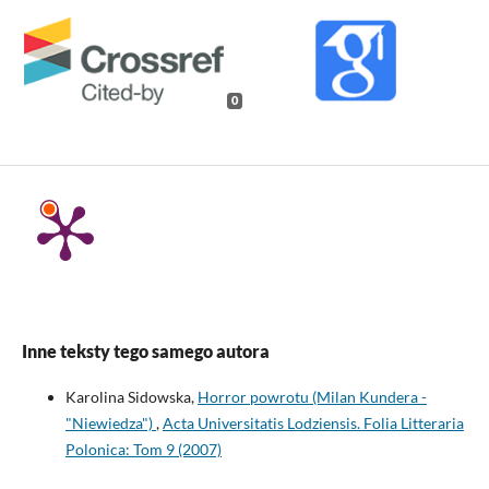
0
Inne teksty tego samego autora
Karolina Sidowska,
Horror powrotu (Milan Kundera -
"Niewiedza")
,
Acta Universitatis Lodziensis. Folia Litteraria
Polonica: Tom 9 (2007)