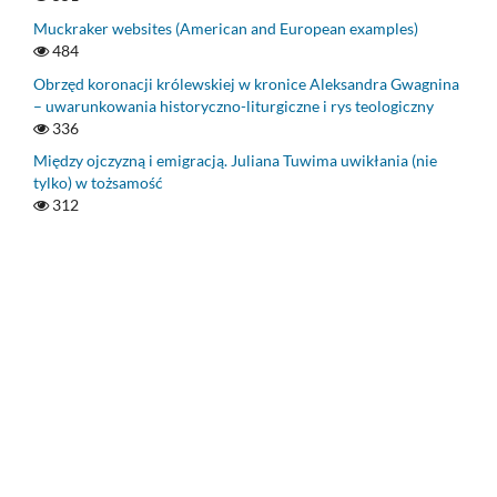
Muckraker websites (American and European examples)
484
Obrzęd koronacji królewskiej w kronice Aleksandra Gwagnina
– uwarunkowania historyczno-liturgiczne i rys teologiczny
336
Między ojczyzną i emigracją. Juliana Tuwima uwikłania (nie
tylko) w tożsamość
312