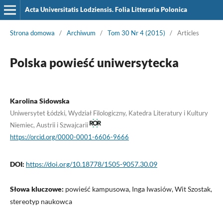
Acta Universitatis Lodziensis. Folia Litteraria Polonica
Strona domowa
/
Archiwum
/
Tom 30 Nr 4 (2015)
/
Articles
Polska powieść uniwersytecka
Karolina Sidowska
Uniwersytet Łódzki, Wydział Filologiczny, Katedra Literatury i Kultury
Niemiec, Austrii i Szwajcarii
https://orcid.org/0000-0001-6606-9666
DOI:
https://doi.org/10.18778/1505-9057.30.09
Słowa kluczowe:
powieść kampusowa, Inga Iwasiów, Wit Szostak,
stereotyp naukowca