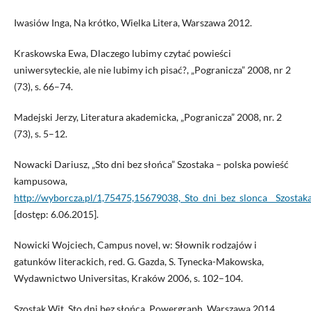
Iwasiów Inga, Na krótko, Wielka Litera, Warszawa 2012.
Kraskowska Ewa, Dlaczego lubimy czytać powieści
uniwersyteckie, ale nie lubimy ich pisać?, „Pogranicza” 2008, nr 2
(73), s. 66–74.
Madejski Jerzy, Literatura akademicka, „Pogranicza” 2008, nr. 2
(73), s. 5–12.
Nowacki Dariusz, „Sto dni bez słońca” Szostaka – polska powieść
kampusowa,
http://wyborcza.pl/1,75475,15679038,_Sto_dni_bez_slonca__Szosta
[dostęp: 6.06.2015].
Nowicki Wojciech, Campus novel, w: Słownik rodzajów i
gatunków literackich, red. G. Gazda, S. Tynecka-Makowska,
Wydawnictwo Universitas, Kraków 2006, s. 102–104.
Szostak Wit, Sto dni bez słońca, Powergraph, Warszawa 2014.