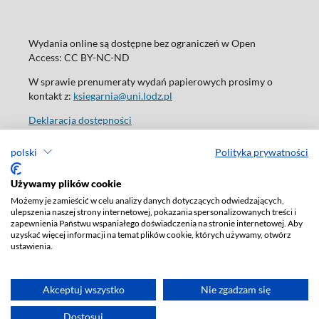
Wydania online są dostępne bez ograniczeń w Open
Access: CC BY-NC-ND
W sprawie prenumeraty wydań papierowych prosimy o
kontakt z:
ksiegarnia@uni.lodz.pl
Deklaracja dostępności
polski
Polityka prywatności
Używamy plików cookie
Możemy je zamieścić w celu analizy danych dotyczących odwiedzających,
ulepszenia naszej strony internetowej, pokazania spersonalizowanych treści i
zapewnienia Państwu wspaniałego doświadczenia na stronie internetowej. Aby
uzyskać więcej informacji na temat plików cookie, których używamy, otwórz
ustawienia.
Akceptuj wszystko
Nie zgadzam się
Dostosuj