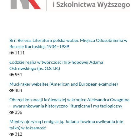
Brr, Bereza. Literatura polska wobec Miejsca Odosobnienia w
Berezie Kartuskiej. 1934–1939
1111
Łódzkie realia w twórczości hip-hopowej Adama
Ostrowskiego (ps. O.S.T.R.)
551
Muckraker websites (American and European examples)
484
Obrzęd koronacji królewskiej w kronice Aleksandra Gwagnina
– uwarunkowania historyczno-liturgiczne i rys teologiczny
336
Między ojczyzną i emigracją. Juliana Tuwima uwikłania (nie
tylko) w tożsamość
312