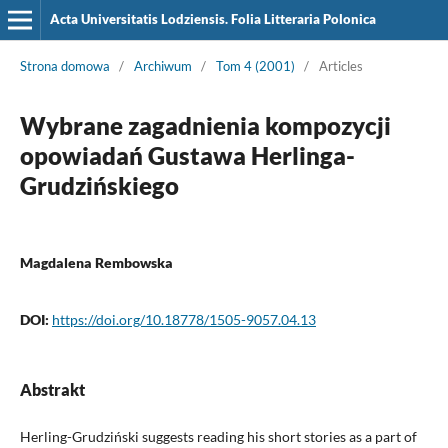
Acta Universitatis Lodziensis. Folia Litteraria Polonica
Strona domowa
/
Archiwum
/
Tom 4 (2001)
/
Articles
Wybrane zagadnienia kompozycji
opowiadań Gustawa Herlinga-
Grudzińskiego
Magdalena Rembowska
DOI:
https://doi.org/10.18778/1505-9057.04.13
Abstrakt
Herling-Grudziński suggests reading his short stories as a part of