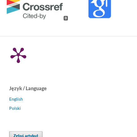
0
Język / Language
English
Polski
Zgłoś artykuł