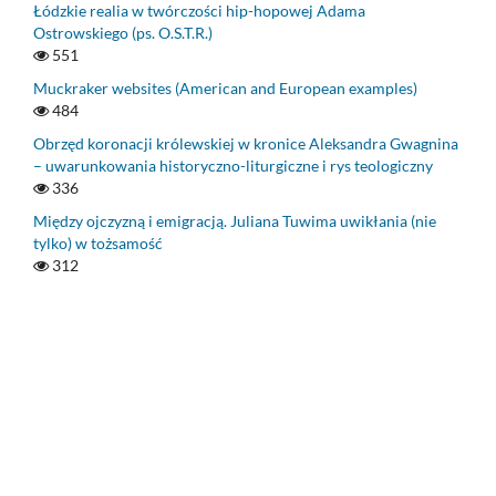
Łódzkie realia w twórczości hip-hopowej Adama
Ostrowskiego (ps. O.S.T.R.)
551
Muckraker websites (American and European examples)
484
Obrzęd koronacji królewskiej w kronice Aleksandra Gwagnina
– uwarunkowania historyczno-liturgiczne i rys teologiczny
336
Między ojczyzną i emigracją. Juliana Tuwima uwikłania (nie
tylko) w tożsamość
312