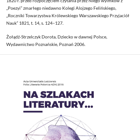
1820 r. przed rozpoczęciem czytania przez Niego wyimków z
„Poezyi” zmarłego niedawno Kolegi Alojzego Felińskiego,
„Roczniki Towarzystwa Królewskiego Warszawskiego Przyjaciół
Nauk” 1821, t. 14, s. 124–127.
Żołądź‑Strzelczyk Dorota, Dziecko w dawnej Polsce,
Wydawnictwo Poznańskie, Poznań 2006.