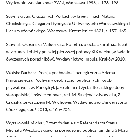
Wydawnictwo Naukowe PWN, Warszawa 1996, s. 173–198.
Sowiński Jan, O uczonych Polkach, w księgarniach Natana
Glücksberga. Księgarza i typografa Uniwersytetu Warszawskiego i
Liceum Wołyńskiego, Warszawa–Krzemieniec 1821, s. 157–165.
Stawiak‑Ososińska Małgorzata, Ponętna, uległa, akuratna… Ideał i
wizerunek kobiety polskiej pierwszej połowy XIX wieku (w świetle
ówczesnych poradników), Wydawnictwo Impuls, Kraków 2010.
Wolska Barbara, Poezja pochwalna i panegiryczna Adama
Naruszewicza. Pochwały osobistości publicznych i osób
prywatnych, w: Panegiryk jako element życia literackiego doby
staropolskiej i oświeceniowej, red. M. Sulejewicz‑Nowicka, Z.
Gruszka, ze wstępem M. Wichowej, Wydawnictwo Uniwersytetu
Łódzkiego, Łódź 2013, s. 165–206.
Wyszkowski Michał, Przymówienie się Referendarza Stanu
Michała Wyszkowskiego na posiedzeniu publicznem dnia 3 Maja