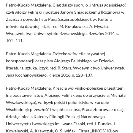
Patro‑Kucab Magdalena, Ciąg dalszy sporu o „intruza gdańskiego”,
czyli Alojzy Feliński ripostuje Janowi Śniadeckiemu (Rozmowa w
Zaciszy z powodu listu Pana Szczeropolskiego), w: Kultura
mówienia dawniej i dziś, red. M. Kułakowska, A. Myszka,
Wydawnictwo Uniwersytetu Rzeszowskiego, Rzeszów 2014, s.
101–111.
Patro‑Kucab Magdalena, Dziecko w świetle prywatnej
korespondencji oraz pism Alojzego Felińskiego, w: Dziecko –
literatura, sztuka, język, red. R. Starz, Wydawnictwo Uniwersytetu
Jana Kochanowskiego, Kielce 2016, s. 128–137.
Patro‑Kucab Magdalena, Kreacja wołyńsko‑poleskiej przestrzeni
(na podstawie listów Alojzego Felińskiego do przyjaciela, Michała
Wyszkowskiego), w: Język polski i polonistyka w Europie
Wschodniej: przeszłość i współczesność, Praca zbiorowa z okazji
dziesięciolecia Katedry Filologii Polskiej Narodowego
Uniwersytetu Lwowskiego im. Iwana Franki, red. I. Bundza, J.
Kowalewski, A. Krawczuk, O. Śliwiński, Firma „INKOS”, Kijów