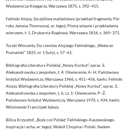
Wydawnicza Księgarzy, Warszawa 1875, s. 392–415.
Feliński Alojzy, Szczęśliwe małżeństwo (przekład fragmentu Pór
roku Jamesa Thomsona), w: tegoż, Pisma własne i przekładania
wierszem, t. 1, Drukarnia Rządowa, Warszawa 1816, s. 369–371.
Turski Wincenty, Do cieniów Alojzego Felińskiego, „Weteran
Poznański” 1825, nr 1 (luty), s. 57–61.
Bibliografia Literatury Polskiej „Nowy Korbut”, oprac. E.
Aleksandrowska z zespołem, t. 4: Oświecenie, A–H, Państwowy
Instytut Wydawniczy, Warszawa 1966, s. 451–456, hasło: Feliński
Alojzy. Bibliografia Literatury Polskiej „Nowy Korbut”, oprac. E.
Aleksandrowska z zespołem, t. 6, cz. 1: Oświecenie, P–Ż,
Państwowy Instytut Wydawniczy, Warszawa 1970, s. 434, hasło:
Wiśniowski Franciszek Salezy.
Bilica Krzysztof, „Boże coś Polskę” Felińskiego‑Kaszewskiego.
Inspiracje i echa, w: tegoż, Wokół Chopina i Polski. Siedem