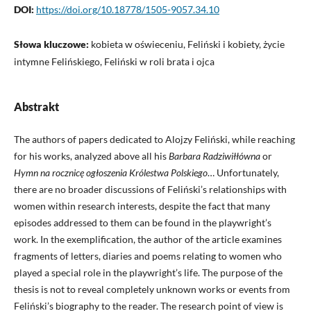
DOI:
https://doi.org/10.18778/1505-9057.34.10
Słowa kluczowe:
kobieta w oświeceniu, Feliński i kobiety, życie
intymne Felińskiego, Feliński w roli brata i ojca
Abstrakt
The authors of papers dedicated to Alojzy Feliński, while reaching
for his works, analyzed above all his
Barbara Radziwi
łłó
wna
or
Hymn na rocznic
ę
og
ł
oszenia Kr
ó
lestwa Polskiego
… Unfortunately,
there are no broader discussions of Feliński’s relationships with
women within research interests, despite the fact that many
episodes addressed to them can be found in the playwright’s
work. In the exemplification, the author of the article examines
fragments of letters, diaries and poems relating to women who
played a special role in the playwright’s life. The purpose of the
thesis is not to reveal completely unknown works or events from
Feliński’s biography to the reader. The research point of view is