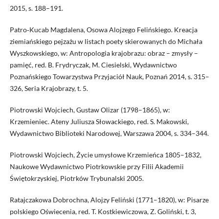
2015, s. 188–191.
Patro‑Kucab Magdalena, Osowa Alojzego Felińskiego. Kreacja
ziemiańskiego pejzażu w listach poety skierowanych do Michała
Wyszkowskiego, w: Antropologia krajobrazu: obraz – zmysły –
pamięć, red. B. Frydryczak, M. Ciesielski, Wydawnictwo
Poznańskiego Towarzystwa Przyjaciół Nauk, Poznań 2014, s. 315–
326, Seria Krajobrazy, t. 5.
Piotrowski Wojciech, Gustaw Olizar (1798–1865), w:
Krzemieniec. Ateny Juliusza Słowackiego, red. S. Makowski,
Wydawnictwo Biblioteki Narodowej, Warszawa 2004, s. 334–344.
Piotrowski Wojciech, Życie umysłowe Krzemieńca 1805–1832,
Naukowe Wydawnictwo Piotrkowskie przy Filii Akademii
Świętokrzyskiej, Piotrków Trybunalski 2005.
Ratajczakowa Dobrochna, Alojzy Feliński (1771–1820), w: Pisarze
polskiego Oświecenia, red. T. Kostkiewiczowa, Z. Goliński, t. 3,