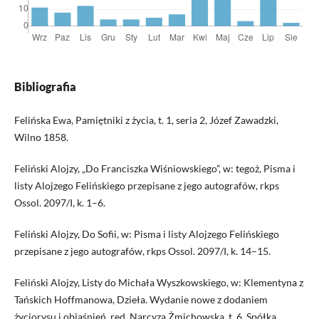
Bibliografia
Felińska Ewa, Pamiętniki z życia, t. 1, seria 2, Józef Zawadzki,
Wilno 1858.
Feliński Alojzy, „Do Franciszka Wiśniowskiego”, w: tegoż, Pisma i
listy Alojzego Felińskiego przepisane z jego autografów, rkps
Ossol. 2097/I, k. 1–6.
Feliński Alojzy, Do Sofii, w: Pisma i listy Alojzego Felińskiego
przepisane z jego autografów, rkps Ossol. 2097/I, k. 14–15.
Feliński Alojzy, Listy do Michała Wyszkowskiego, w: Klementyna z
Tańskich Hoffmanowa, Dzieła. Wydanie nowe z dodaniem
życiorysu i objaśnień, red. Narcyza Żmichowska, t. 6, Spółka