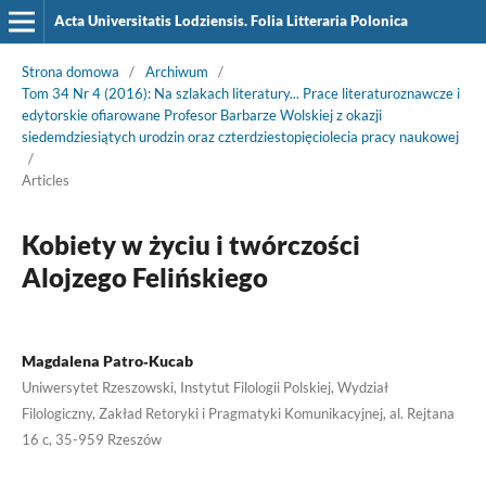
Acta Universitatis Lodziensis. Folia Litteraria Polonica
Strona domowa
/
Archiwum
/
Tom 34 Nr 4 (2016): Na szlakach literatury... Prace literaturoznawcze i
edytorskie ofiarowane Profesor Barbarze Wolskiej z okazji
siedemdziesiątych urodzin oraz czterdziestopięciolecia pracy naukowej
/
Articles
Kobiety w życiu i twórczości
Alojzego Felińskiego
Magdalena Patro‑Kucab
Uniwersytet Rzeszowski, Instytut Filologii Polskiej, Wydział
Filologiczny, Zakład Retoryki i Pragmatyki Komunikacyjnej, al. Rejtana
16 c, 35-959 Rzeszów