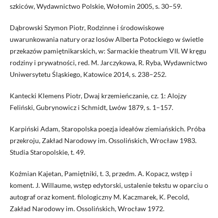
szkiców, Wydawnictwo Polskie, Wołomin 2005, s. 30–59.
Dąbrowski Szymon Piotr, Rodzinne i środowiskowe
uwarunkowania natury oraz losów Alberta Potockiego w świetle
przekazów pamiętnikarskich, w: Sarmackie theatrum VII. W kręgu
rodziny i prywatności, red. M. Jarczykowa, R. Ryba, Wydawnictwo
Uniwersytetu Śląskiego, Katowice 2014, s. 238–252.
Kantecki Klemens Piotr, Dwaj krzemieńczanie, cz. 1: Alojzy
Feliński, Gubrynowicz i Schmidt, Lwów 1879, s. 1–157.
Karpiński Adam, Staropolska poezja ideałów ziemiańskich. Próba
przekroju, Zakład Narodowy im. Ossolińskich, Wrocław 1983.
Studia Staropolskie, t. 49.
Koźmian Kajetan, Pamiętniki, t. 3, przedm. A. Kopacz, wstęp i
koment. J. Willaume, wstęp edytorski, ustalenie tekstu w oparciu o
autograf oraz koment. filologiczny M. Kaczmarek, K. Pecold,
Zakład Narodowy im. Ossolińskich, Wrocław 1972.