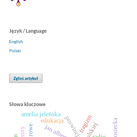
Język / Language
English
Polski
Zgłoś artykuł
Słowa kluczowe
amelia jeleńska
tragizm
prowincja
edukacja
jan albertrandi
radio