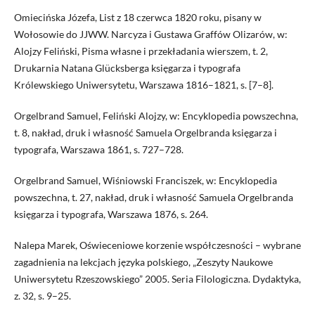
Omiecińska Józefa, List z 18 czerwca 1820 roku, pisany w
Wołosowie do JJWW. Narcyza i Gustawa Graffów Olizarów, w:
Alojzy Feliński, Pisma własne i przekładania wierszem, t. 2,
Drukarnia Natana Glücksberga księgarza i typografa
Królewskiego Uniwersytetu, Warszawa 1816–1821, s. [7–8].
Orgelbrand Samuel, Feliński Alojzy, w: Encyklopedia powszechna,
t. 8, nakład, druk i własność Samuela Orgelbranda księgarza i
typografa, Warszawa 1861, s. 727–728.
Orgelbrand Samuel, Wiśniowski Franciszek, w: Encyklopedia
powszechna, t. 27, nakład, druk i własność Samuela Orgelbranda
księgarza i typografa, Warszawa 1876, s. 264.
Nalepa Marek, Oświeceniowe korzenie współczesności – wybrane
zagadnienia na lekcjach języka polskiego, „Zeszyty Naukowe
Uniwersytetu Rzeszowskiego” 2005. Seria Filologiczna. Dydaktyka,
z. 32, s. 9–25.