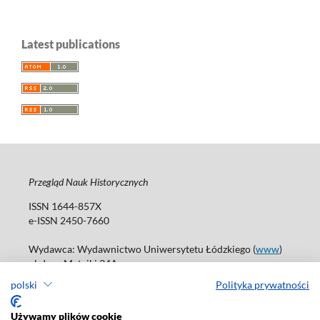
Latest publications
Przegląd Nauk Historycznych
ISSN 1644-857X
e-ISSN 2450-7660
Wydawca: Wydawnictwo Uniwersytetu Łódzkiego (
www
)
ul. Jana Matejki 34A
90-237 Łódź
polski
Polityka prywatności
Tel.: 42 235 01 65, fax: 42 66 55 86
Biuro: journals@uni.lodz.pl
Używamy plików cookie