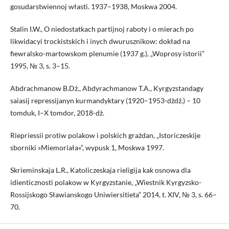
gosudarstwiennoj własti. 1937–1938, Moskwa 2004.
Stalin I.W., O niedostatkach partijnoj raboty i o mierach po
likwidacyi trockistskich i inych dwurusznikow: dokład na
fiewralsko-martowskom plenumie (1937 g.), „Woprosy istorii”
1995, № 3, s. 3–15.
Abdrachmanow B.Dż., Abdyrachmanow T.A., Kyrgyzstandagy
saiasij repressijanyn kurmandyktary (1920–1953-dżdż.) – 10
tomduk, I–X tomdor, 2018-dż.
Riepriessii protiw polakow i polskich grażdan, „Istoriczeskije
sborniki »Miemoriała«”, wypusk 1, Moskwa 1997.
Skrieminskaja L.R., Katoliczeskaja rieligija kak osnowa dla
idienticznosti polakow w Kyrgyzstanie, „Wiestnik Kyrgyzsko-
Rossijskogo Sławianskogo Uniwiersitieta” 2014, t. XIV, № 3, s. 66–
70.