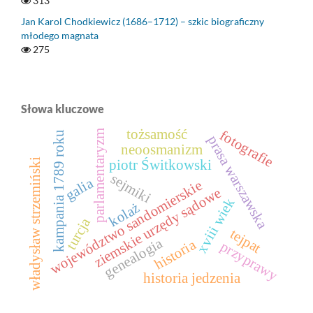
313
Jan Karol Chodkiewicz (1686–1712) – szkic biograficzny
młodego magnata
275
Słowa kluczowe
tożsamość
fotografie
parlamentaryzm
kampania 1789 roku
prasa warszawska
neoosmanizm
władysław strzemiński
piotr Świtkowski
sejmiki
galia
województwo sandomierskie
ziemskie urzędy sądowe
xviii wiek
kolaż
turcja
tejpat
genealogia
historia
przyprawy
historia jedzenia