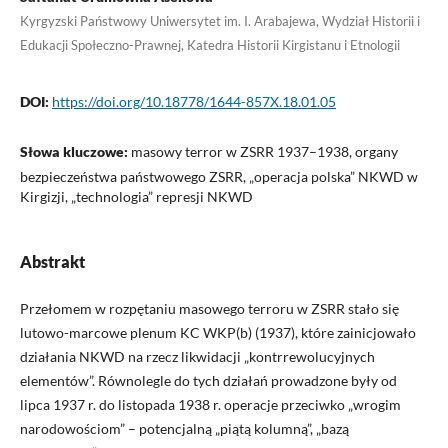
Kyrgyzski Państwowy Uniwersytet im. I. Arabajewa, Wydział Historii i
Edukacji Społeczno-Prawnej, Katedra Historii Kirgistanu i Etnologii
DOI:
https://doi.org/10.18778/1644-857X.18.01.05
Słowa kluczowe:
masowy terror w ZSRR 1937–1938, organy
bezpieczeństwa państwowego ZSRR, „operacja polska” NKWD w
Kirgizji, „technologia” represji NKWD
Abstrakt
Przełomem w rozpętaniu masowego terroru w ZSRR stało się
lutowo-marcowe plenum KC WKP(b) (1937), które zainicjowało
działania NKWD na rzecz likwidacji „kontrrewolucyjnych
elementów”. Równolegle do tych działań prowadzone były od
lipca 1937 r. do listopada 1938 r. operacje przeciwko „wrogim
narodowościom” – potencjalną „piątą kolumną”, „bazą