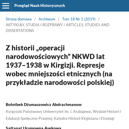
Przegląd Nauk Historycznych
Strona domowa
/
Archiwum
/
Tom 18 Nr 1 (2019)
/
ARTYKUŁY, STUDIA I ROZPRAWY / ARTICLES, STUDIES AND
DISSERTATIONS
Z historii „operacji
narodowościowych” NKWD lat
1937–1938 w Kirgizji. Represje
wobec mniejszości etnicznych (na
przykładzie narodowości polskiej)
Bołotbek Dżumaszowicz Abdrachmanow
Kyrgyzski Państwowy Uniwersytet im. I. Arabajewa, Wydział Historii i
Edukacji Społeczno-Prawnej, Katedra Historii Kirgistanu i Etnologi
Sałtanat Urumowna Asekowa