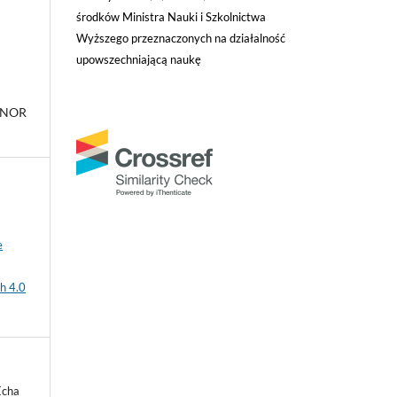
środków Ministra Nauki i Szkolnictwa
Wyższego przeznaczonych na działalność
upowszechniającą naukę
INOR
e
h 4.0
Echa