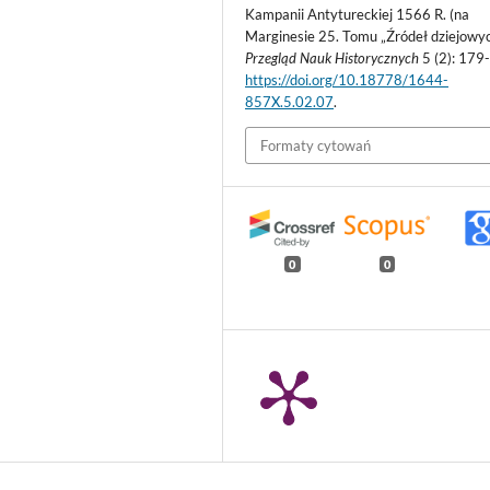
Kampanii Antytureckiej 1566 R. (na
Marginesie 25. Tomu „Źródeł dziejowyc
Przegląd Nauk Historycznych
5 (2): 179
https://doi.org/10.18778/1644-
857X.5.02.07
.
Formaty cytowań
0
0