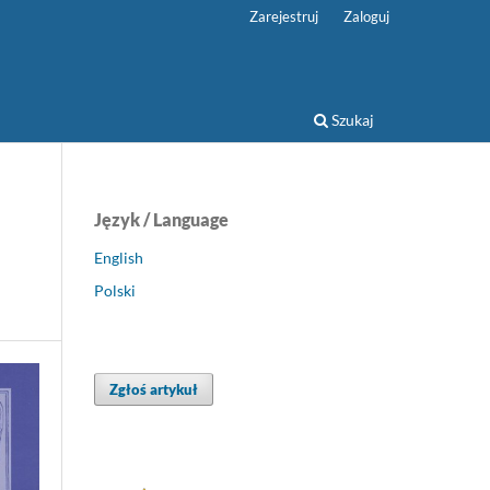
Zarejestruj
Zaloguj
Szukaj
Język / Language
English
Polski
Zgłoś artykuł