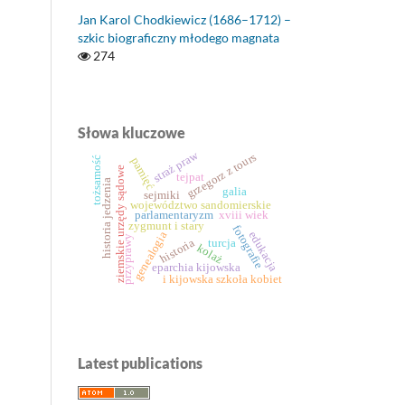
Jan Karol Chodkiewicz (1686–1712) –
szkic biograficzny młodego magnata
274
Słowa kluczowe
straż praw
grzegorz z tours
pamięć
tożsamość
ziemskie urzędy sądowe
tejpat
historia jedzenia
galia
sejmiki
województwo sandomierskie
parlamentaryzm
xviii wiek
zygmunt i stary
fotografie
edukacja
genealogia
przyprawy
historia
turcja
kolaż
eparchia kijowska
i kijowska szkoła kobiet
Latest publications