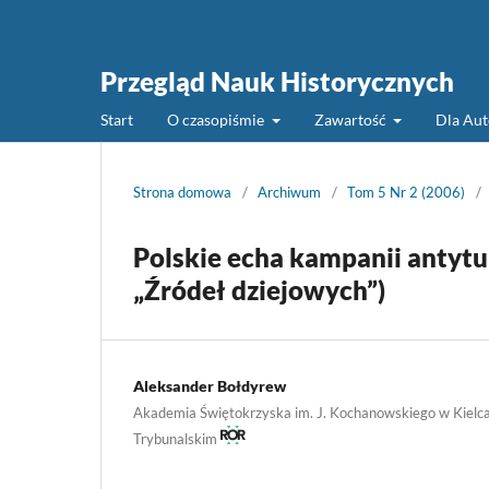
Przegląd Nauk Historycznych
Start
O czasopiśmie
Zawartość
Dla Au
Strona domowa
/
Archiwum
/
Tom 5 Nr 2 (2006)
/
Polskie echa kampanii antytur
„Źródeł dziejowych”)
Aleksander Bołdyrew
Akademia Świętokrzyska im. J. Kochanowskiego w Kielcac
Trybunalskim