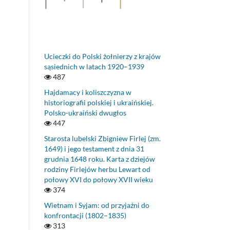
Ucieczki do Polski żołnierzy z krajów
sąsiednich w latach 1920–1939
487
Hajdamacy i koliszczyzna w
historiografii polskiej i ukraińskiej.
Polsko-ukraiński dwugłos
447
Starosta lubelski Zbigniew Firlej (zm.
1649) i jego testament z dnia 31
grudnia 1648 roku. Karta z dziejów
rodziny Firlejów herbu Lewart od
połowy XVI do połowy XVII wieku
374
Wietnam i Syjam: od przyjaźni do
konfrontacji (1802–1835)
313