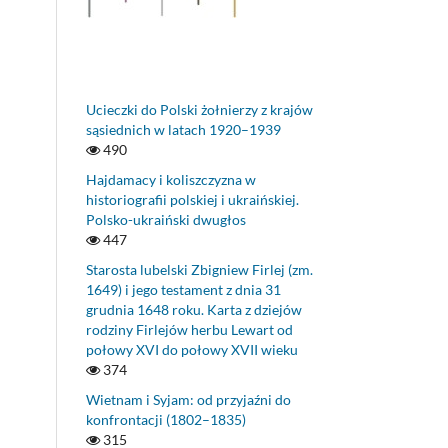
Ucieczki do Polski żołnierzy z krajów
sąsiednich w latach 1920–1939
490
Hajdamacy i koliszczyzna w
historiografii polskiej i ukraińskiej.
Polsko-ukraiński dwugłos
447
Starosta lubelski Zbigniew Firlej (zm.
1649) i jego testament z dnia 31
grudnia 1648 roku. Karta z dziejów
rodziny Firlejów herbu Lewart od
połowy XVI do połowy XVII wieku
374
Wietnam i Syjam: od przyjaźni do
konfrontacji (1802–1835)
315