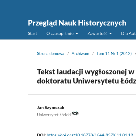
Przegląd Nauk Historycznych
Start
O czasopiśmie
Zawartość
Dla Au
Strona domowa
/
Archiwum
/
Tom 11 Nr 1 (2012)
Tekst laudacji wygłoszonej w 
doktoratu Uniwersytetu Łódz
Jan Szymczak
Uniwersytet Łódzki
DOI:
https://doi.org/10.18778/1644-857X.11.01.19