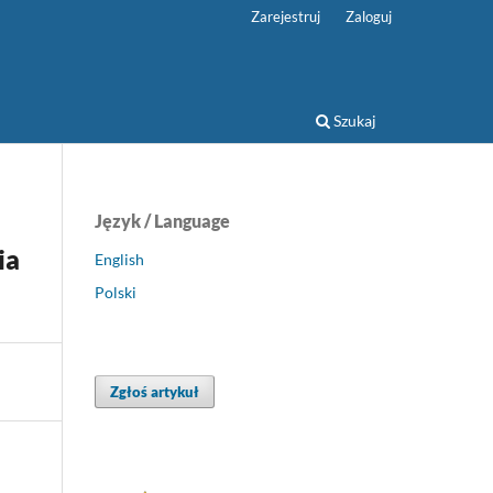
Zarejestruj
Zaloguj
Szukaj
Język / Language
ia
English
Polski
Zgłoś artykuł