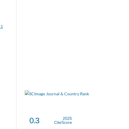
11
0.3
2025
CiteScore