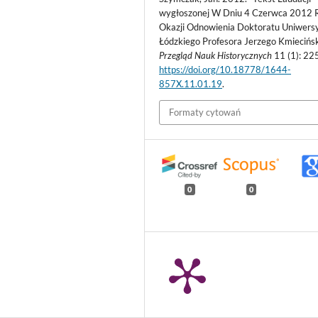
wygłoszonej W Dniu 4 Czerwca 2012 R
Okazji Odnowienia Doktoratu Uniwers
Łódzkiego Profesora Jerzego Kmiecińsk
Przegląd Nauk Historycznych
11 (1): 22
https://doi.org/10.18778/1644-
857X.11.01.19
.
Formaty cytowań
0
0