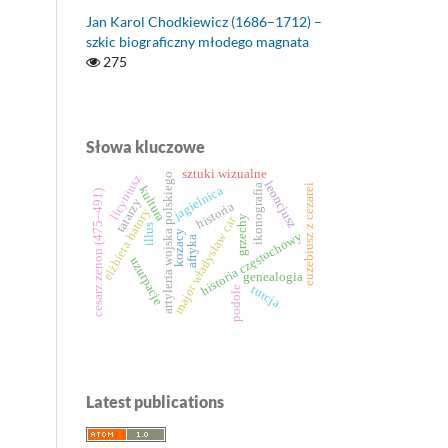
Jan Karol Chodkiewicz (1686–1712) –
szkic biograficzny młodego magnata
275
Słowa kluczowe
sztuki wizualne
artyleria wojska polskiego
licyniusz
leoncjusz
ikonografia
euzebiusz z cezarei
kultura
jagielnica
cesarz zenon (475–491)
tatarzy
historia
elżbieta batory
grzechy
major władysław car
illus
kozacy
historia częstochowy
afryka
uzurpacje
genealogia
turcja
podole
Latest publications