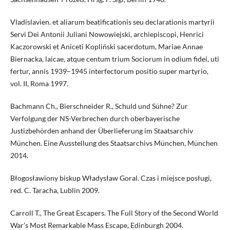
Vladislavien. et aliarum beatificationis seu declarationis martyrii
Servi Dei Antonii Juliani Nowowiejski, archiepiscopi, Henrici
Kaczorowski et Aniceti Kopliński sacerdotum, Mariae Annae
Biernacka, laicae, atque centum trium Sociorum in odium fidei, uti
fertur, annis 1939–1945 interfectorum positio super martyrio,
vol. II, Roma 1997.
Bachmann Ch., Bierschneider R., Schuld und Sühne? Zur
Verfolgung der NS-Verbrechen durch oberbayerische
Justizbehörden anhand der Überlieferung im Staatsarchiv
München. Eine Ausstellung des Staatsarchivs München, München
2014.
Błogosławiony biskup Władysław Goral. Czas i miejsce posługi,
red. C. Taracha, Lublin 2009.
Carroll T., The Great Escapers. The Full Story of the Second World
War’s Most Remarkable Mass Escape, Edinburgh 2004.