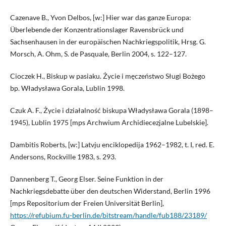
Cazenave B., Yvon Delbos, [w:] Hier war das ganze Europa:
Überlebende der Konzentrationslager Ravensbrück und
Sachsenhausen in der europäischen Nachkriegspolitik, Hrsg. G.
Morsch, A. Ohm, S. de Pasquale, Berlin 2004, s. 122–127.
Cioczek H., Biskup w pasiaku. Życie i męczeństwo Sługi Bożego
bp. Władysława Gorala, Lublin 1998.
Czuk A. F., Życie i działalność biskupa Władysława Gorala (1898–
1945), Lublin 1975 [mps Archwium Archidiecezjalne Lubelskie].
Dambitis Roberts, [w:] Latvju enciklopedija 1962–1982, t. I, red. E.
Andersons, Rockville 1983, s. 293.
Dannenberg T., Georg Elser. Seine Funktion in der
Nachkriegsdebatte über den deutschen Widerstand, Berlin 1996
[mps Repositorium der Freien Universität Berlin],
https://refubium.fu-berlin.de/bitstream/handle/fub188/23189/