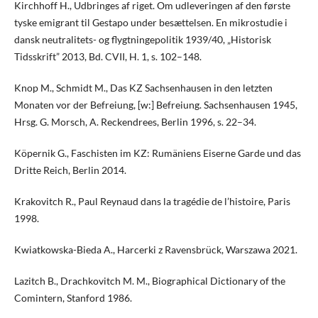
Kirchhoff H., Udbringes af riget. Om udleveringen af den første
tyske emigrant til Gestapo under besættelsen. En mikrostudie i
dansk neutralitets- og flygtningepolitik 1939/40, „Historisk
Tidsskrift” 2013, Bd. CVII, H. 1, s. 102–148.
Knop M., Schmidt M., Das KZ Sachsenhausen in den letzten
Monaten vor der Befreiung, [w:] Befreiung. Sachsenhausen 1945,
Hrsg. G. Morsch, A. Reckendrees, Berlin 1996, s. 22–34.
Köpernik G., Faschisten im KZ: Rumäniens Eiserne Garde und das
Dritte Reich, Berlin 2014.
Krakovitch R., Paul Reynaud dans la tragédie de l’histoire, Paris
1998.
Kwiatkowska-Bieda A., Harcerki z Ravensbrück, Warszawa 2021.
Lazitch B., Drachkovitch M. M., Biographical Dictionary of the
Comintern, Stanford 1986.