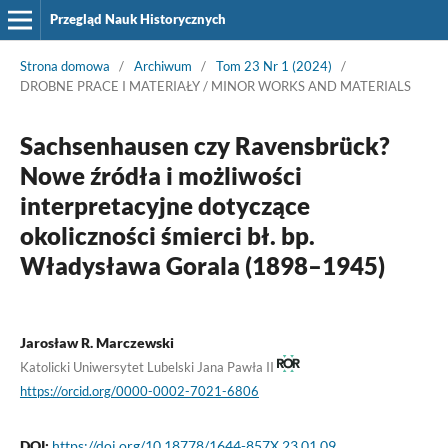
Przegląd Nauk Historycznych
Strona domowa
/
Archiwum
/
Tom 23 Nr 1 (2024)
/
DROBNE PRACE I MATERIAŁY / MINOR WORKS AND MATERIALS
Sachsenhausen czy Ravensbrück?
Nowe źródła i możliwości
interpretacyjne dotyczące
okoliczności śmierci bł. bp.
Władysława Gorala (1898–1945)
Jarosław R. Marczewski
Katolicki Uniwersytet Lubelski Jana Pawła II
https://orcid.org/0000-0002-7021-6806
DOI:
https://doi.org/10.18778/1644-857X.23.01.09