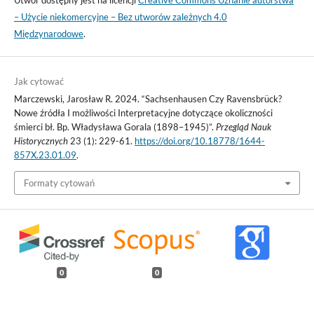
– Użycie niekomercyjne – Bez utworów zależnych 4.0
Międzynarodowe
.
Jak cytować
Marczewski, Jarosław R. 2024. “Sachsenhausen Czy Ravensbrück?
Nowe źródła I możliwości Interpretacyjne dotyczące okoliczności
śmierci bł. Bp. Władysława Gorala (1898–1945)”.
Przegląd Nauk
Historycznych
23 (1): 229-61.
https://doi.org/10.18778/1644-
857X.23.01.09
.
Formaty cytowań
0
0