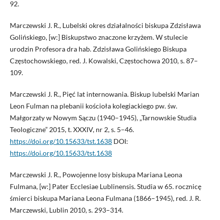
92.
Marczewski J. R., Lubelski okres działalności biskupa Zdzisława
Golińskiego, [w:] Biskupstwo znaczone krzyżem. W stulecie
urodzin Profesora dra hab. Zdzisława Golińskiego Biskupa
Częstochowskiego, red. J. Kowalski, Częstochowa 2010, s. 87–
109.
Marczewski J. R., Pięć lat internowania. Biskup lubelski Marian
Leon Fulman na plebanii kościoła kolegiackiego pw. św.
Małgorzaty w Nowym Sączu (1940–1945), „Tarnowskie Studia
Teologiczne” 2015, t. XXXIV, nr 2, s. 5–46.
https://doi.org/10.15633/tst.1638
DOI:
https://doi.org/10.15633/tst.1638
Marczewski J. R., Powojenne losy biskupa Mariana Leona
Fulmana, [w:] Pater Ecclesiae Lublinensis. Studia w 65. rocznicę
śmierci biskupa Mariana Leona Fulmana (1866–1945), red. J. R.
Marczewski, Lublin 2010, s. 293–314.