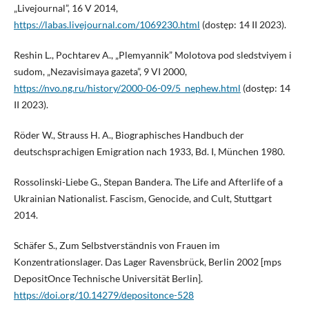
„Livejournal”, 16 V 2014,
https://labas.livejournal.com/1069230.html
(dostęp: 14 II 2023).
Reshin L., Pochtarev A., „Plemyannik” Molotova pod sledstviyem i
sudom, „Nezavisimaya gazeta”, 9 VI 2000,
https://nvo.ng.ru/history/2000-06-09/5_nephew.html
(dostęp: 14
II 2023).
Röder W., Strauss H. A., Biographisches Handbuch der
deutschsprachigen Emigration nach 1933, Bd. I, München 1980.
Rossolinski-Liebe G., Stepan Bandera. The Life and Afterlife of a
Ukrainian Nationalist. Fascism, Genocide, and Cult, Stuttgart
2014.
Schäfer S., Zum Selbstverständnis von Frauen im
Konzentrationslager. Das Lager Ravensbrück, Berlin 2002 [mps
DepositOnce Technische Universität Berlin].
https://doi.org/10.14279/depositonce-528