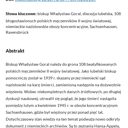
Słowa kluczowe:
biskup Władysław Goral, diecezja lubelska, 108
błogosławionych polskich męczenników II wojny światowej,
niemieckie nazistowskie obozy koncentracyjne, Sachsenhausen,
Ravensbrück
Abstrakt
Biskup Władysław Goral należy do grona 108 beatyfikowanych
polskich męczenników II wojny światowej. Jako lubelski biskup
pomocniczy został w 1939 r. skazany przez niemiecki sąd
nazistowski na karę śmierci, zamienioną następnie na dożywotnie
więzienie. Wobec niekompletnych danych źródłowych, po długiej
dyskusji naukowej, utrwalił się pogląd, że jego śmierć nastąpiła
pomiędzy lutym a kwietniem 1945 r. w obozie koncentracyjnym
Sachsenhausen, gdzie był więziony przez ponad pięć lat.
Dotychczasowy stan wiedzy na ten temat podważa nowo odkryty
dokument z niemieckich archiwów. Są to zeznania Hansa Appela,