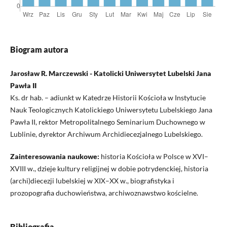
Biogram autora
Jarosław R. Marczewski - Katolicki Uniwersytet Lubelski Jana
Pawła II
Ks. dr hab. – adiunkt w Katedrze Historii Kościoła w Instytucie
Nauk Teologicznych Katolickiego Uniwersytetu Lubelskiego Jana
Pawła II, rektor Metropolitalnego Seminarium Duchownego w
Lublinie, dyrektor Archiwum Archidiecezjalnego Lubelskiego.
Zainteresowania naukowe:
historia Kościoła w Polsce w XVI–
XVIII w., dzieje kultury religijnej w dobie potrydenckiej, historia
(archi)diecezji lubelskiej w XIX–XX w., biografistyka i
prozopografia duchowieństwa, archiwoznawstwo kościelne.
Bibliografia