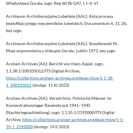
Władysława Gorala, sygn. Rep 60 IIb G47, t. I–II, VI
Archiwum Archidiecezjalne Lubelskie [AAL]: Akta procesu
beatyfikacyjnego męczenników lubelskich, Documentum 6, 11, 26,
bez sygn.
Archiwum Archidiecezjalne Lubelskie [AAL]: Słowikowski M.,
Moje wspomnienia o biskupie Goralu, Lublin 1973, bez sygn.
Arolsen Archives [AA]: Bericht von Hans Appel, sygn.
1.1.38.1/100105012/ITS Digital Archive,
https://collections.arolsen-archives.org/de/archive/1-1-38-
1_100105012
(dostęp: 11 XI 2022)
Arolsen Archives [AA]: Verzeichnis: Polnische Männer im
Konzentrationslager Ravensbrück 1941–1945
(Nachkriegsaufstellung), sygn. 1.1.35.1/2192000/ITS Digital
Archive,
https://collections.arolsen-archives.org/de/archive/1-1-
35-1_2192000
(dostęp: 14 II 2023)