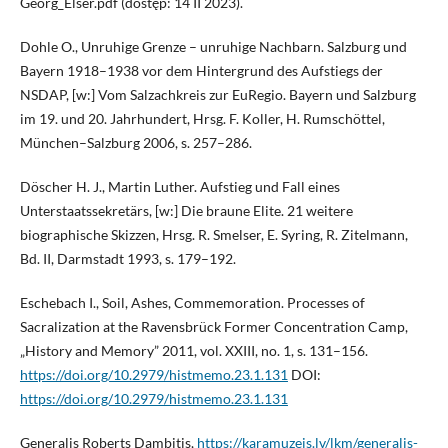
Georg_Elser.pdf (dostęp: 14 II 2023).
Dohle O., Unruhige Grenze – unruhige Nachbarn. Salzburg und
Bayern 1918–1938 vor dem Hintergrund des Aufstiegs der
NSDAP, [w:] Vom Salzachkreis zur EuRegio. Bayern und Salzburg
im 19. und 20. Jahrhundert, Hrsg. F. Koller, H. Rumschöttel,
München–Salzburg 2006, s. 257–286.
Döscher H. J., Martin Luther. Aufstieg und Fall eines
Unterstaatssekretärs, [w:] Die braune Elite. 21 weitere
biographische Skizzen, Hrsg. R. Smelser, E. Syring, R. Zitelmann,
Bd. II, Darmstadt 1993, s. 179–192.
Eschebach I., Soil, Ashes, Commemoration. Processes of
Sacralization at the Ravensbrück Former Concentration Camp,
„History and Memory” 2011, vol. XXIII, no. 1, s. 131–156.
https://doi.org/10.2979/histmemo.23.1.131
DOI:
https://doi.org/10.2979/histmemo.23.1.131
Generalis Roberts Dambitis,
https://karamuzejs.lv/lkm/generalis-