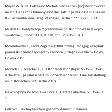
Meyer W., Kurt, Petra und Michael Vermehren, [w:] Verschwörer
im KZ. Hans von Dohnanyi und die Häftlinge des 20. Juli 1944 im
KZ Sachsenhausen, Hrsg. W. Meyer, Berlin 1999, s. 365–371.
Misztal H., Beatyfikacja męczenników polskich z okresu II wojny
światowej, „Ethos” 2001, R. XIV, nr 1–2, s. 192–201.
Molendowski L., Teofil Zegarski (1884–1936). Pedagog, urzędnik,
pomorski działacz społeczny i twórca „Orlego Gniazda” w Gdyni,
Gdynia 2011.
Morsch G., Dörschel Y., Die Konzentrationslager-SS 1936–1945.
Arbeitsteilige Täterschaft im KZ Sachsenhausen. Eine Ausstellung
am historischen Ort, Berlin 2018.
Nekrolog bpa Władysława Gorala, „Gazeta Lubelska”, 5 II 1946, s.
1.
Petrov I., Sluchay kapitana gosbezopasnosti Rusanova,