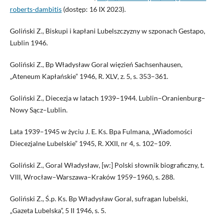
roberts-dambitis
(dostęp: 16 IX 2023).
Goliński Z., Biskupi i kapłani Lubelszczyzny w szponach Gestapo,
Lublin 1946.
Goliński Z., Bp Władysław Goral więzień Sachsenhausen,
„Ateneum Kapłańskie” 1946, R. XLV, z. 5, s. 353–361.
Goliński Z., Diecezja w latach 1939–1944. Lublin–Oranienburg–
Nowy Sącz–Lublin.
Lata 1939–1945 w życiu J. E. Ks. Bpa Fulmana, „Wiadomości
Diecezjalne Lubelskie” 1945, R. XXII, nr 4, s. 102–109.
Goliński Z., Goral Władysław, [w:] Polski słownik biograficzny, t.
VIII, Wrocław–Warszawa–Kraków 1959–1960, s. 288.
Goliński Z., Ś.p. Ks. Bp Władysław Goral, sufragan lubelski,
„Gazeta Lubelska”, 5 II 1946, s. 5.