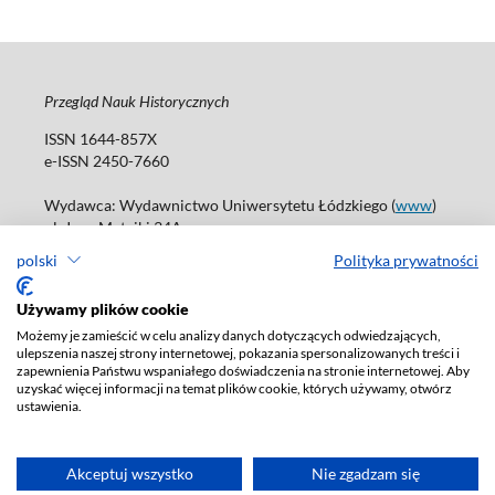
Przegląd Nauk Historycznych
ISSN 1644-857X
e-ISSN 2450-7660
Wydawca: Wydawnictwo Uniwersytetu Łódzkiego (
www
)
ul. Jana Matejki 34A
90-237 Łódź
polski
Polityka prywatności
Tel.: 42 235 01 65, fax: 42 66 55 86
Biuro: journals@uni.lodz.pl
Używamy plików cookie
Możemy je zamieścić w celu analizy danych dotyczących odwiedzających,
Deklaracja dostępności
ulepszenia naszej strony internetowej, pokazania spersonalizowanych treści i
zapewnienia Państwu wspaniałego doświadczenia na stronie internetowej. Aby
uzyskać więcej informacji na temat plików cookie, których używamy, otwórz
ustawienia.
Akceptuj wszystko
Nie zgadzam się