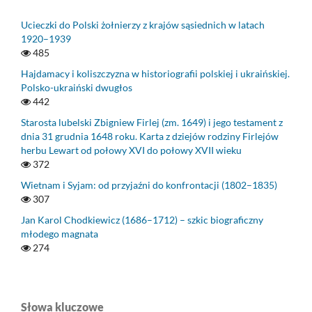
Ucieczki do Polski żołnierzy z krajów sąsiednich w latach
1920–1939
485
Hajdamacy i koliszczyzna w historiografii polskiej i ukraińskiej.
Polsko-ukraiński dwugłos
442
Starosta lubelski Zbigniew Firlej (zm. 1649) i jego testament z
dnia 31 grudnia 1648 roku. Karta z dziejów rodziny Firlejów
herbu Lewart od połowy XVI do połowy XVII wieku
372
Wietnam i Syjam: od przyjaźni do konfrontacji (1802–1835)
307
Jan Karol Chodkiewicz (1686–1712) – szkic biograficzny
młodego magnata
274
Słowa kluczowe