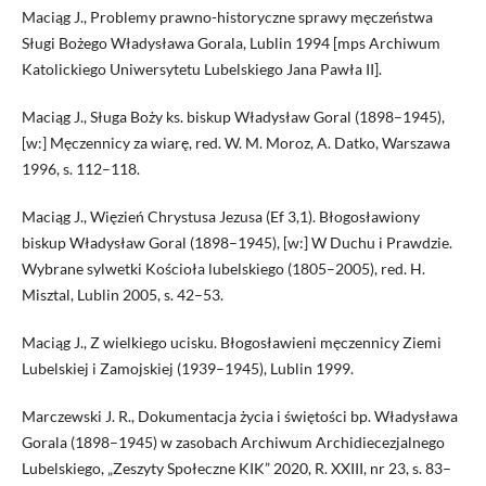
Maciąg J., Problemy prawno-historyczne sprawy męczeństwa
Sługi Bożego Władysława Gorala, Lublin 1994 [mps Archiwum
Katolickiego Uniwersytetu Lubelskiego Jana Pawła II].
Maciąg J., Sługa Boży ks. biskup Władysław Goral (1898–1945),
[w:] Męczennicy za wiarę, red. W. M. Moroz, A. Datko, Warszawa
1996, s. 112–118.
Maciąg J., Więzień Chrystusa Jezusa (Ef 3,1). Błogosławiony
biskup Władysław Goral (1898–1945), [w:] W Duchu i Prawdzie.
Wybrane sylwetki Kościoła lubelskiego (1805–2005), red. H.
Misztal, Lublin 2005, s. 42–53.
Maciąg J., Z wielkiego ucisku. Błogosławieni męczennicy Ziemi
Lubelskiej i Zamojskiej (1939–1945), Lublin 1999.
Marczewski J. R., Dokumentacja życia i świętości bp. Władysława
Gorala (1898–1945) w zasobach Archiwum Archidiecezjalnego
Lubelskiego, „Zeszyty Społeczne KIK” 2020, R. XXIII, nr 23, s. 83–