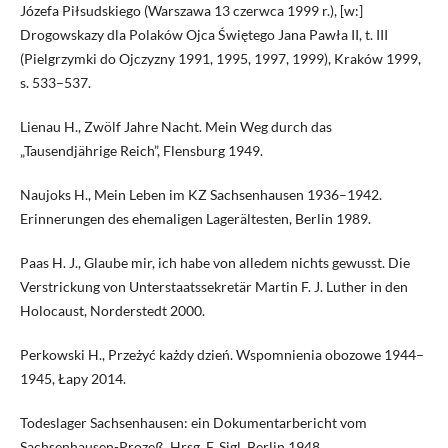
Józefa Piłsudskiego (Warszawa 13 czerwca 1999 r.), [w:]
Drogowskazy dla Polaków Ojca Świętego Jana Pawła II, t. III
(Pielgrzymki do Ojczyzny 1991, 1995, 1997, 1999), Kraków 1999,
s. 533–537.
Lienau H., Zwölf Jahre Nacht. Mein Weg durch das
„Tausendjährige Reich”, Flensburg 1949.
Naujoks H., Mein Leben im KZ Sachsenhausen 1936–1942.
Erinnerungen des ehemaligen Lagerältesten, Berlin 1989.
Paas H. J., Glaube mir, ich habe von alledem nichts gewusst. Die
Verstrickung von Unterstaatssekretär Martin F. J. Luther in den
Holocaust, Norderstedt 2000.
Perkowski H., Przeżyć każdy dzień. Wspomnienia obozowe 1944–
1945, Łapy 2014.
Todeslager Sachsenhausen: ein Dokumentarbericht vom
Sachsenhausen-Prozeß, Hrsg. F. Sigl, Berlin 1948.