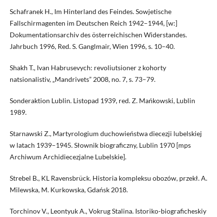
Schafranek H., Im Hinterland des Feindes. Sowjetische
Fallschirmagenten im Deutschen Reich 1942–1944, [w:]
Dokumentationsarchiv des österreichischen Widerstandes.
Jahrbuch 1996, Red. S. Ganglmair, Wien 1996, s. 10–40.
Shakh T., Ivan Habrusevych: revoliutsioner z kohorty
natsionalistiv, „Mandrivets” 2008, no. 7, s. 73–79.
Sonderaktion Lublin. Listopad 1939, red. Z. Mańkowski, Lublin
1989.
Starnawski Z., Martyrologium duchowieństwa diecezji lubelskiej
w latach 1939–1945. Słownik biograficzny, Lublin 1970 [mps
Archiwum Archidiecezjalne Lubelskie].
Strebel B., KL Ravensbrück. Historia kompleksu obozów, przekł. A.
Milewska, M. Kurkowska, Gdańsk 2018.
Torchinov V., Leontyuk A., Vokrug Stalina. Istoriko-biograficheskiy