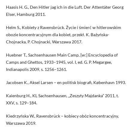
Haasis H. G., Den Hitler jag ich in die Luft. Der Attentäter Georg
Elser, Hamburg 2011.
Helm S., Kobiety z Ravensbrück. Życie i śmierć w hitlerowskim
obozie koncentracyjnym dla kobiet, przekł. K. Bażyńska-
Chojnacka, P. Chojnacki, Warszawa 2017.
Huebner T., Sachsenhausen Main Camp, [w:] Encyclopedia of
Camps and Ghettos, 1933–1945, vol. I, ed. G. P. Megargee,
Indianapolis 2009, s. 1256–1261.
Jacobsen K., Aksel Larsen – en politisk biografi, København 1993.
Kaienburg H., KL Sachsenhausen, „Zeszyty Majdanka” 2011, t.
XXV, s. 129–184.
Kiedrzyńska W., Ravensbrück – kobiecy obóz koncentracyjny,
Warszawa 2019.