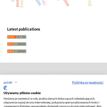
Latest publications
Acta Universitatis Lodziensis. Folia Linguistica
polski
Polityka prywatności
Rocznik naukowy
ISSN: 0208-6077
Używamy plików cookie
e-ISSN: 2450-0119
Możemy je zamieścić w celu analizy danych dotyczących odwiedzających,
Redaktor naczelny: Ewa Szkudlarek-Śmiechowicz
ulepszenia naszej strony internetowej, pokazania spersonalizowanych treści i
zapewnienia Państwu wspaniałego doświadczenia na stronie internetowej. Aby