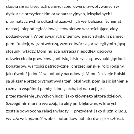
skupia się na treściach pamięci zbiorowej przywoływanych w
dyskursie prezydenckim oraz narracyjnych, leksykalnych i
pragmatycznych środkach służących ich werbalizacji (schemat
narracji niepodległościowej, słownictwo wartościujące, akty
podziękowań). W omawianych przemówieniach dyskurs pamięci
pełni funkcję więziotwórczą, wzorcotwórczą oraz legitymizującą
stosunki władzy. Dominująca narracja niepodległościowa
odzwierciedla prawicową politykę historyczną, uwypuklając kult
bohaterów, wartości patriotyczne i chrześcijańskie, rolę rodziny,
jak również jedność wspólnoty narodowej. Mimo że dzieje Polski
są ukazane przez pryzmat wydarzeń lokalnych, pomija się istnienie
różnych wspólnot pamięci. Inną cechą tej narracji jest
przedstawienie „zwykłych ludzi” jako głównego aktora dziejów.
Szczególnie mocno wyrażają to akty podziękowań, w których
zostaje odwrócona relacja władzy — prezydent, jako dłużnik ludu,
wyraża wdzięczność wobec potomków bohaterów z przeszłości.