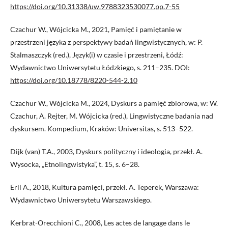
https://doi.org/10.31338/uw.9788323530077.pp.7-55
Czachur W., Wójcicka M., 2021, Pamięć i pamiętanie w
przestrzeni języka z perspektywy badań lingwistycznych, w: P.
Stalmaszczyk (red.), Język(i) w czasie i przestrzeni, Łódź:
Wydawnictwo Uniwersytetu Łódzkiego, s. 211–235. DOI:
https://doi.org/10.18778/8220-544-2.10
Czachur W., Wójcicka M., 2024, Dyskurs a pamięć zbiorowa, w: W.
Czachur, A. Rejter, M. Wójcicka (red.), Lingwistyczne badania nad
dyskursem. Kompedium, Kraków: Universitas, s. 513–522.
Dijk (van) T.A., 2003, Dyskurs polityczny i ideologia, przekł. A.
Wysocka, „Etnolingwistyka”, t. 15, s. 6–28.
Erll A., 2018, Kultura pamięci, przekł. A. Teperek, Warszawa:
Wydawnictwo Uniwersytetu Warszawskiego.
Kerbrat-Orecchioni C., 2008, Les actes de langage dans le