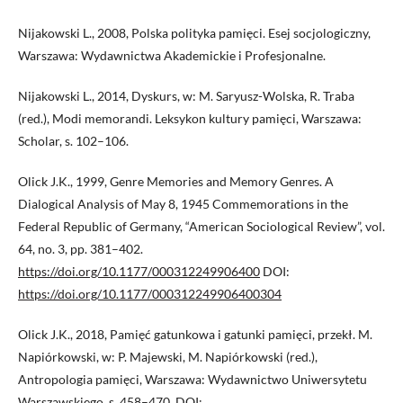
Nijakowski L., 2008, Polska polityka pamięci. Esej socjologiczny,
Warszawa: Wydawnictwa Akademickie i Profesjonalne.
Nijakowski L., 2014, Dyskurs, w: M. Saryusz-Wolska, R. Traba
(red.), Modi memorandi. Leksykon kultury pamięci, Warszawa:
Scholar, s. 102–106.
Olick J.K., 1999, Genre Memories and Memory Genres. A
Dialogical Analysis of May 8, 1945 Commemorations in the
Federal Republic of Germany, “American Sociological Review”, vol.
64, no. 3, pp. 381–402.
https://doi.org/10.1177/000312249906400
DOI:
https://doi.org/10.1177/000312249906400304
Olick J.K., 2018, Pamięć gatunkowa i gatunki pamięci, przekł. M.
Napiórkowski, w: P. Majewski, M. Napiórkowski (red.),
Antropologia pamięci, Warszawa: Wydawnictwo Uniwersytetu
Warszawskiego, s. 458–470. DOI: