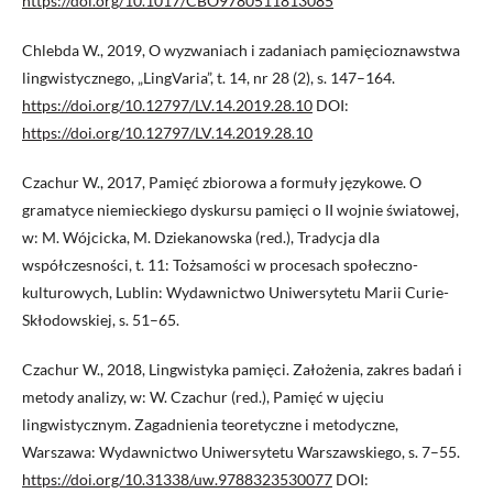
https://doi.org/10.1017/CBO9780511813085
Chlebda W., 2019, O wyzwaniach i zadaniach pamięcioznawstwa
lingwistycznego, „Ling­Varia”, t. 14, nr 28 (2), s. 147–164.
https://doi.org/10.12797/LV.14.2019.28.10
DOI:
https://doi.org/10.12797/LV.14.2019.28.10
Czachur W., 2017, Pamięć zbiorowa a formuły językowe. O
gramatyce niemieckiego dyskursu pamięci o II wojnie światowej,
w: M. Wójcicka, M. Dziekanowska (red.), Tradycja dla
współczesności, t. 11: Tożsamości w procesach społeczno-
kulturowych, Lublin: Wydawnictwo Uniwersytetu Marii Curie-
Skłodowskiej, s. 51–65.
Czachur W., 2018, Lingwistyka pamięci. Założenia, zakres badań i
metody analizy, w: W. Czachur (red.), Pamięć w ujęciu
lingwistycznym. Zagadnienia teoretyczne i metodyczne,
Warszawa: Wydawnictwo Uniwersytetu Warszawskiego, s. 7–55.
https://doi.org/10.31338/uw.9788323530077
DOI: