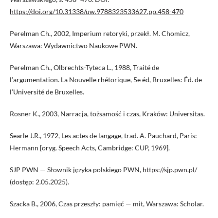
https://doi.org/10.31338/uw.9788323533627.pp.458-470
Perelman Ch., 2002, Imperium retoryki, przekł. M. Chomicz,
Warszawa: Wydawnictwo Naukowe PWN.
Perelman Ch., Olbrechts-Tyteca L., 1988, Traité de
l’argumentation. La Nouvelle rhétorique, 5e éd, Bruxelles: Éd. de
l’Université de Bruxelles.
Rosner K., 2003, Narracja, tożsamość i czas, Kraków: Universitas.
Searle J.R., 1972, Les actes de langage, trad. A. Pauchard, Paris:
Hermann [oryg. Speech Acts, Cambridge: CUP, 1969].
SJP PWN — Słownik języka polskiego PWN,
https://sjp.pwn.pl/
(dostęp: 2.05.2025).
Szacka B., 2006, Czas przeszły: pamięć — mit, Warszawa: Scholar.