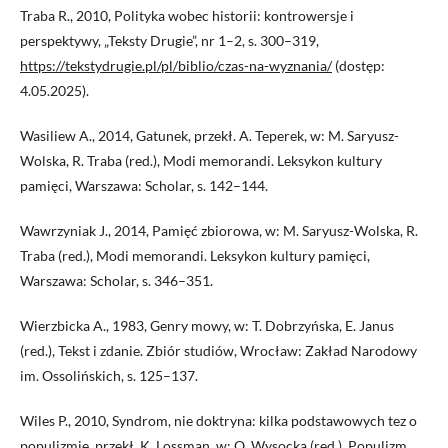
Traba R., 2010, Polityka wobec historii: kontrowersje i
perspektywy, „Teksty Drugie”, nr 1–2, s. 300–319,
https://tekstydrugie.pl/pl/biblio/czas-na-wyznania/
(dostęp:
4.05.2025).
Wasiliew A., 2014, Gatunek, przekł. A. Teperek, w: M. Saryusz-
Wolska, R. Traba (red.), Modi memorandi. Leksykon kultury
pamięci, Warszawa: Scholar, s. 142–144.
Wawrzyniak J., 2014, Pamięć zbiorowa, w: M. Saryusz-Wolska, R.
Traba (red.), Modi memorandi. Leksykon kultury pamięci,
Warszawa: Scholar, s. 346–351.
Wierzbicka A., 1983, Genry mowy, w: T. Dobrzyńska, E. Janus
(red.), Tekst i zdanie. Zbiór studiów, Wrocław: Zakład Narodowy
im. Ossolińskich, s. 125–137.
Wiles P., 2010, Syndrom, nie doktryna: kilka podstawowych tez o
populizmie, przekł. K. Lossman, w: O. Wysocka (red.), Populizm,