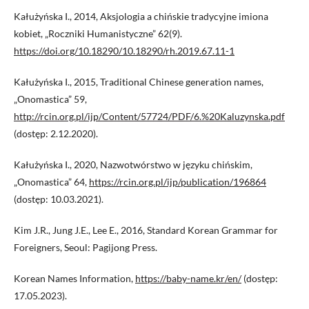
Kałużyńska I., 2014, Aksjologia a chińskie tradycyjne imiona
kobiet, „Roczniki Humanistyczne” 62(9).
https://doi.org/10.18290/10.18290/rh.2019.67.11-1
Kałużyńska I., 2015, Traditional Chinese generation names,
„Onomastica” 59,
http://rcin.org.pl/ijp/Content/57724/PDF/6.%20Kaluzynska.pdf
(dostęp: 2.12.2020).
Kałużyńska I., 2020, Nazwotwórstwo w języku chińskim,
„Onomastica” 64,
https://rcin.org.pl/ijp/publication/196864
(dostęp: 10.03.2021).
Kim J.R., Jung J.E., Lee E., 2016, Standard Korean Grammar for
Foreigners, Seoul: Pagijong Press.
Korean Names Information,
https://baby-name.kr/en/
(dostęp:
17.05.2023).