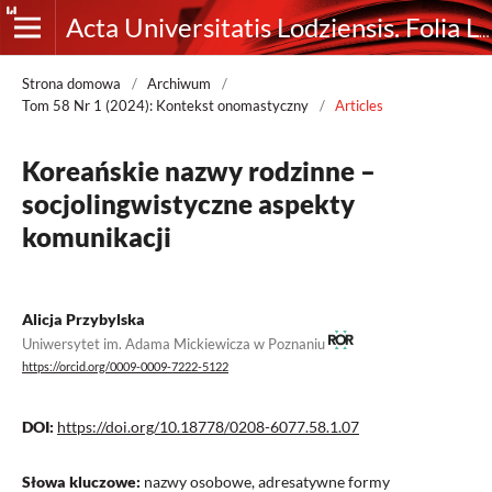
Acta Universitatis Lodziensis. Folia Linguistica
Strona domowa
/
Archiwum
/
Tom 58 Nr 1 (2024): Kontekst onomastyczny
/
Articles
Koreańskie nazwy rodzinne –
socjolingwistyczne aspekty
komunikacji
Alicja Przybylska
Uniwersytet im. Adama Mickiewicza w Poznaniu
https://orcid.org/0009-0009-7222-5122
DOI:
https://doi.org/10.18778/0208-6077.58.1.07
Słowa kluczowe:
nazwy osobowe, adresatywne formy