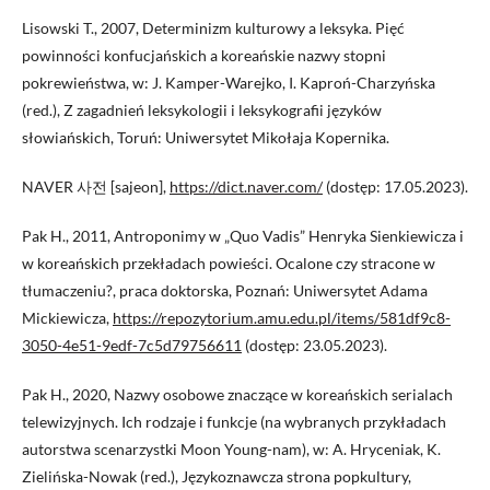
Lisowski T., 2007, Determinizm kulturowy a leksyka. Pięć
powinności konfucjańskich a koreańskie nazwy stopni
pokrewieństwa, w: J. Kamper-Warejko, I. Kaproń-Charzyńska
(red.), Z zagadnień leksykologii i leksykografii języków
słowiańskich, Toruń: Uniwersytet Mikołaja Kopernika.
NAVER 사전 [sajeon],
https://dict.naver.com/
(dostęp: 17.05.2023).
Pak H., 2011, Antroponimy w „Quo Vadis” Henryka Sienkiewicza i
w koreańskich przekładach powieści. Ocalone czy stracone w
tłumaczeniu?, praca doktorska, Poznań: Uniwersytet Adama
Mickiewicza,
https://repozytorium.amu.edu.pl/items/581df9c8-
3050-4e51-9edf-7c5d79756611
(dostęp: 23.05.2023).
Pak H., 2020, Nazwy osobowe znaczące w koreańskich serialach
telewizyjnych. Ich rodzaje i funkcje (na wybranych przykładach
autorstwa scenarzystki Moon Young-nam), w: A. Hryceniak, K.
Zielińska-Nowak (red.), Językoznawcza strona popkultury,