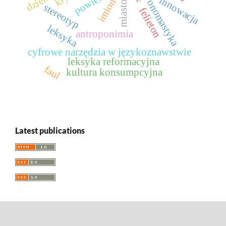
imiona
innowacja
onomastyka
miasto
stereotyp
felieton
leksyka
antroponimia
cyfrowe narzędzia w językoznawstwie
leksyka reformacyjna
faul
kultura konsumpcyjna
Latest publications