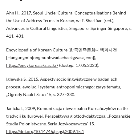
Ahn H., 2017, Seoul Uncle: Cultural Conceptualisations Behind
the Use of Address Terms in Korean, w: F. Sharifian (red.),
Advances in Cultural Linguistics, Singapore: Springer Singapore, s.
411–431.
Encyclopedia of Korean Culture (한국민족문화대백과사전
[Hangungminjongmunhwadaebaekgwasajeon]),
https://encykorea.aks.ac.kr/
(dostęp: 17.05.2023).
Iglewska S., 2015, Aspekty socjolingwistyczne w badaniach
procesu ewolucji systemu antroponimicznego: zarys tematu,
„Ogrody Nauk i Sztuk” 5, s. 327–330.
Janicka I., 2009, Komunikacja niewerbalna Koreańczyków na tle
tradycji kulturowej. Perspektywa glottodydaktyczna, „Poznańskie
Studia Polonistyczne. Seria Językoznawcza” 15.
https://doi.org/10.14746/pspsj.2009.15.1