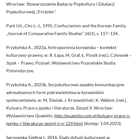
Wrocław: Stowarzyszenie Badaczy Popkultury i Edukacji
Popkulturowej „Trickster”.
Park I.H., Cho L.-J., 1995, Confucianism and the Korean Family,
„Journal of Comparative Family Studies” 26(1), s. 117–134.
Przybylska A., 2023a, Antroponimia koreańska – kontekst
kulturowo-prawny, w: R. Łapa, M. Graf, Ł. Piosik (red.), Człowiek –
Język – Prawo, Poznań: Wydawnictwo Poznańskie Studia
Polonistyczne.
Przybylska A., 2023b, Socjokulturowe aspekty komunikacyjne
adresatywnych form pokrewieństwa w koreańskim
społeczeństwie, w: M. Śleziak, J. Krzywdziński, K. Wabnic (red.),
Kuluary. Prace o języku i literaturze. Zeszyt II, Wrocław:
Wydawnictwo Quaestio,
http://quaestio.com.pl/kuluary-prace-o-
jezyku-i-literaturze-zeszyt-ii-p-129.html
(dostęp: 1.04.2023).
Sarnowska-Giefing I., 2016, Ślady dyfuzji kulturowej w