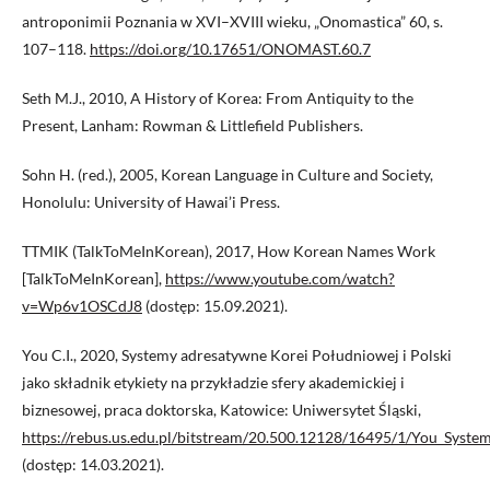
antroponimii Poznania w XVI–XVIII wieku, „Onomastica” 60, s.
107–118.
https://doi.org/10.17651/ONOMAST.60.7
Seth M.J., 2010, A History of Korea: From Antiquity to the
Present, Lanham: Rowman & Littlefield Publishers.
Sohn H. (red.), 2005, Korean Language in Culture and Society,
Honolulu: University of Hawai’i Press.
TTMIK (TalkToMeInKorean), 2017, How Korean Names Work
[TalkToMeInKorean],
https://www.youtube.com/watch?
v=Wp6v1OSCdJ8
(dostęp: 15.09.2021).
You C.I., 2020, Systemy adresatywne Korei Południowej i Polski
jako składnik etykiety na przykładzie sfery akademickiej i
biznesowej, praca doktorska, Katowice: Uniwersytet Śląski,
https://rebus.us.edu.pl/bitstream/20.500.12128/16495/1/You_System
(dostęp: 14.03.2021).