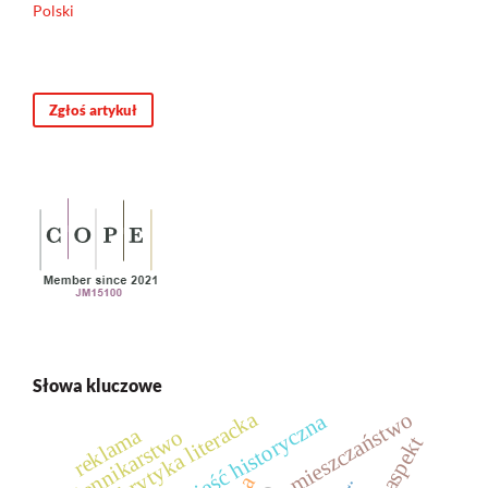
Polski
Zgłoś artykuł
Słowa kluczowe
krytyka literacka
mieszczaństwo
powieść historyczna
reklama
dziennikarstwo
aspekt