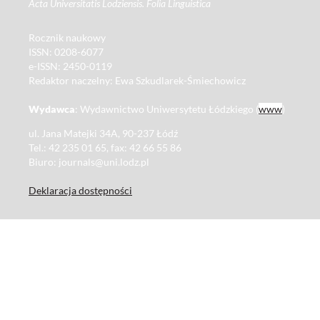
Acta Universitatis Lodziensis. Folia Linguistica
Rocznik naukowy
ISSN: 0208-6077
e-ISSN: 2450-0119
Redaktor naczelny: Ewa Szkudlarek-Śmiechowicz
Wydawca
: Wydawnictwo Uniwersytetu Łódzkiego (
www
)
ul. Jana Matejki 34A, 90-237 Łódź
Tel.: 42 235 01 65, fax: 42 66 55 86
Biuro: journals@uni.lodz.pl
Deklaracja dostępności