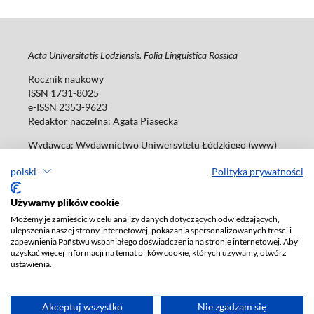
Acta Universitatis Lodziensis. Folia Linguistica Rossica
Rocznik naukowy
ISSN 1731-8025
e-ISSN 2353-9623
Redaktor naczelna: Agata Piasecka
Wydawca: Wydawnictwo Uniwersytetu Łódzkiego (www)
ul. Jana Matejki 34A, 90-237 Łódź
polski
Polityka prywatności
Tel.: 42 235 01 65, fax: 42 66 55 86
Biuro: agnieszka.janicka@uni.lodz.pl
Używamy plików cookie
Deklaracja dostępności
Możemy je zamieścić w celu analizy danych dotyczących odwiedzających,
ulepszenia naszej strony internetowej, pokazania spersonalizowanych treści i
zapewnienia Państwu wspaniałego doświadczenia na stronie internetowej. Aby
uzyskać więcej informacji na temat plików cookie, których używamy, otwórz
ustawienia.
Akceptuj wszystko
Nie zgadzam się