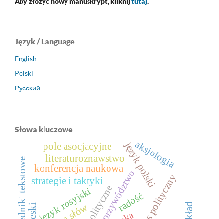
Aby złożyć nowy manuskrypt, kliknij
tutaj
.
Język / Language
English
Polski
Русский
Słowa kluczowe
aksjologia
język polski
pole asocjacyjne
literaturoznawstwo
odpowiedniki tekstowe
konferencja naukowa
przywództwo
dyskurs polityczny
strategie i taktyki
teksty polityczne
język rosyjski
radość
gra słów