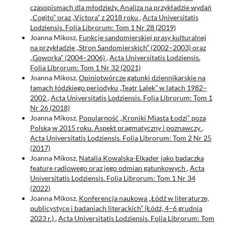
czasopismach dla młodzieży. Analiza na przykładzie wydań
„Cogito” oraz „Victora” z 2018 roku
,
Acta Universitatis
Lodziensis. Folia Librorum: Tom 1 Nr 28 (2019)
Joanna Mikosz,
Funkcje sandomierskiej prasy kulturalnej
na przykładzie „Stron Sandomierskich” (2002–2003) oraz
„Goworka” (2004–2006)
,
Acta Universitatis Lodziensis.
Folia Librorum: Tom 1 Nr 32 (2021)
Joanna Mikosz,
Opiniotwórcze gatunki dziennikarskie na
łamach łódzkiego periodyku „Teatr Lalek” w latach 1982–
2002
,
Acta Universitatis Lodziensis. Folia Librorum: Tom 1
Nr 26 (2018)
Joanna Mikosz,
Popularność „Kroniki Miasta Łodzi” poza
Polską w 2015 roku. Aspekt pragmatyczny i poznawczy
,
Acta Universitatis Lodziensis. Folia Librorum: Tom 2 Nr 25
(2017)
Joanna Mikosz,
Natalia Kowalska-Elkader jako badaczka
feature radiowego oraz jego odmian gatunkowych
,
Acta
Universitatis Lodziensis. Folia Librorum: Tom 1 Nr 34
(2022)
Joanna Mikosz,
Konferencja naukowa „Łódź w literaturze,
publicystyce i badaniach literackich” (Łódź, 4–6 grudnia
2023 r.)
,
Acta Universitatis Lodziensis. Folia Librorum: Tom