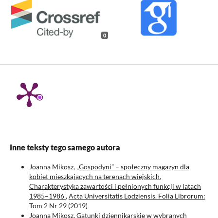
0
Inne teksty tego samego autora
Joanna Mikosz,
„Gospodyni” – społeczny magazyn dla
kobiet mieszkających na terenach wiejskich.
Charakterystyka zawartości i pełnionych funkcji w latach
1985–1986
,
Acta Universitatis Lodziensis. Folia Librorum:
Tom 2 Nr 29 (2019)
Joanna Mikosz,
Gatunki dziennikarskie w wybranych