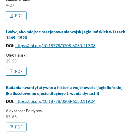
9-27
PDF
Lwów jako miejsce stacjonowania wojsk jagiellońskich w latach
1469–1520
DOI:
https://doi.org/10.18778/0208-6050.119.03
Oleg Hański
29-55
PDF
Badania kwantytatywne a historia wojskowości jagiellońskiej
(ku ilościowemu ujęciu długiego trwania dynastii)
DOI:
https://doi.org/10.18778/0208-6050.119.04
Aleksander Bołdyrew
57-68
PDF