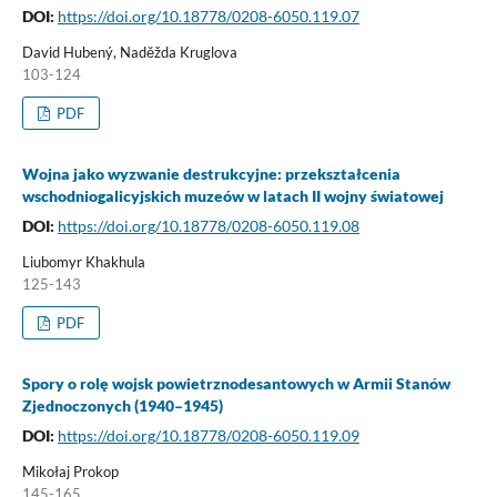
DOI:
https://doi.org/10.18778/0208-6050.119.07
David Hubený, Naděžda Kruglova
103-124
PDF
Wojna jako wyzwanie destrukcyjne: przekształcenia
wschodniogalicyjskich muzeów w latach II wojny światowej
DOI:
https://doi.org/10.18778/0208-6050.119.08
Liubomyr Khakhula
125-143
PDF
Spory o rolę wojsk powietrznodesantowych w Armii Stanów
Zjednoczonych (1940–1945)
DOI:
https://doi.org/10.18778/0208-6050.119.09
Mikołaj Prokop
145-165