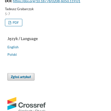
DOI:
https://doi.org/10.18778/0208-6050.119.01
Tadeusz Grabarczyk
5-7
PDF
Język / Language
English
Polski
Zgłoś artykuł