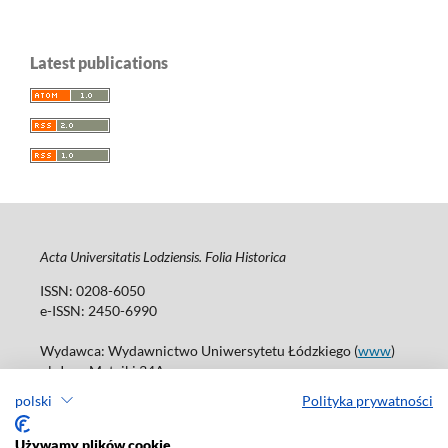
Latest publications
Acta Universitatis Lodziensis. Folia Historica
ISSN: 0208-6050
e-ISSN: 2450-6990
Wydawca: Wydawnictwo Uniwersytetu Łódzkiego (
www
)
ul. Jana Matejki 34A
90-237 Łódź
polski
Polityka prywatności
Tel.: 42 235 01 65, fax: 42 66 55 86
Biuro: journals@uni.lodz.pl
Używamy plików cookie