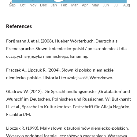
References
Forßmann J. et al. (2008), Hueber Wörterbuch. Deutsch als
Fremdsprache. Słownik niemiecko-polski / polsko-niemiecki dla
uczących się języka niemieckiego, Ismaning.
Frączek A., Lipczuk R. (2004), Słowniki polsko-niemieckie i
niemiecko-polskie. Historia i teraźniejszość, Wołczkowo.
Gladrow W. (2012), Die Sprachhandlungsmuster ‚Gratulation‘ und
‚Wunsch‘ im Deutschen, Polnischen und Russischen. W: Butkhardt
H. et al., Sprache im Kulturkontext. Festschrift für Alicja Nagórko,
Frankfurt/M.
Lipczuk R. (1990), Mały słownik tautonimów niemiecko-polskich.
Wyrazy o podobnej formie, lecz różnych znaczeniach, Warszawa.