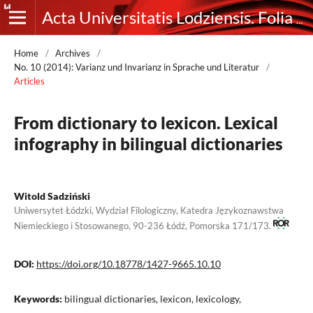
Acta Universitatis Lodziensis. Folia Germanica
Home
/
Archives
/
No. 10 (2014): Varianz und Invarianz in Sprache und Literatur
/
Articles
From dictionary to lexicon. Lexical
infography in bilingual dictionaries
Witold Sadziński
Uniwersytet Łódzki, Wydział Filologiczny, Katedra Językoznawstwa
Niemieckiego i Stosowanego, 90-­236 Łódź, Pomorska 171/173.
DOI:
https://doi.org/10.18778/1427-9665.10.10
Keywords:
bilingual dictionaries, lexicon, lexicology,