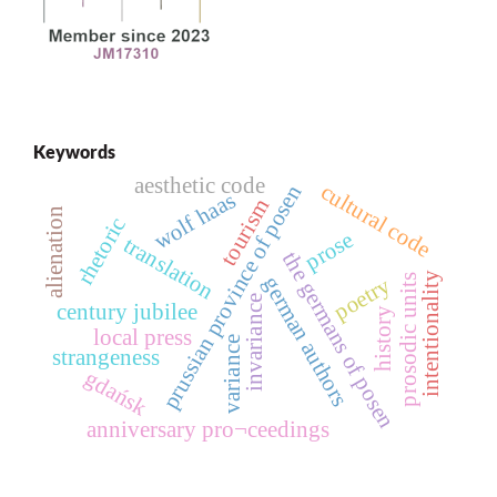
Keywords
aesthetic code
cultural code
prussian province of posen
wolf haas
tourism
alienation
rhetoric
prose
translation
the germans of posen
intentionality
german authors
prosodic units
poetry
invariance
century jubilee
history
local press
variance
strangeness
gdańsk
anniversary pro¬ceedings