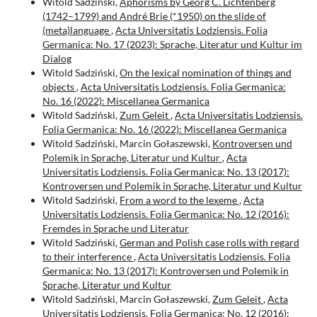
Witold Sadziński,
Aphorisms by Georg C. Lichtenberg
(1742–1799) and André Brie (*1950) on the slide of
(meta)language
,
Acta Universitatis Lodziensis. Folia
Germanica: No. 17 (2023): Sprache, Literatur und Kultur im
Dialog
Witold Sadziński,
On the lexical nomination of things and
objects
,
Acta Universitatis Lodziensis. Folia Germanica:
No. 16 (2022): Miscellanea Germanica
Witold Sadziński,
Zum Geleit
,
Acta Universitatis Lodziensis.
Folia Germanica: No. 16 (2022): Miscellanea Germanica
Witold Sadziński, Marcin Gołaszewski,
Kontroversen und
Polemik in Sprache, Literatur und Kultur
,
Acta
Universitatis Lodziensis. Folia Germanica: No. 13 (2017):
Kontroversen und Polemik in Sprache, Literatur und Kultur
Witold Sadziński,
From a word to the lexeme
,
Acta
Universitatis Lodziensis. Folia Germanica: No. 12 (2016):
Fremdes in Sprache und Literatur
Witold Sadziński,
German and Polish case rolls with regard
to their interference
,
Acta Universitatis Lodziensis. Folia
Germanica: No. 13 (2017): Kontroversen und Polemik in
Sprache, Literatur und Kultur
Witold Sadziński, Marcin Gołaszewski,
Zum Geleit
,
Acta
Universitatis Lodziensis. Folia Germanica: No. 12 (2016):