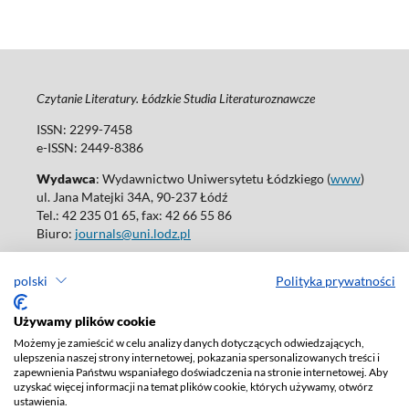
Czytanie Literatury. Łódzkie Studia Literaturoznawcze
ISSN: 2299-7458
e-ISSN: 2449-8386
Wydawca
: Wydawnictwo Uniwersytetu Łódzkiego (
www
)
ul. Jana Matejki 34A, 90-237 Łódź
Tel.: 42 235 01 65, fax: 42 66 55 86
Biuro:
journals@uni.lodz.pl
Wydania online są dostępne bez ograniczeń w Open Access: (
link
)
polski
Polityka prywatności
W sprawie prenumeraty wydań papierowych prosimy o kontakt
z:
ksiegarnia@uni.lodz.pl
Używamy plików cookie
Deklaracja dostępności
Możemy je zamieścić w celu analizy danych dotyczących odwiedzających,
ulepszenia naszej strony internetowej, pokazania spersonalizowanych treści i
zapewnienia Państwu wspaniałego doświadczenia na stronie internetowej. Aby
uzyskać więcej informacji na temat plików cookie, których używamy, otwórz
ustawienia.