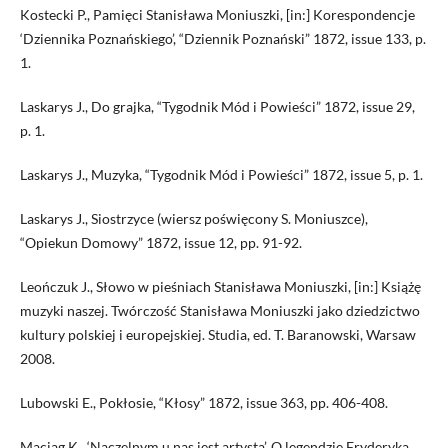
Kostecki P., Pamięci Stanisława Moniuszki, [in:] Korespondencje
‘Dziennika Poznańskiego’, “Dziennik Poznański” 1872, issue 133, p.
1.
Laskarys J., Do grajka, “Tygodnik Mód i Powieści” 1872, issue 29,
p. 1.
Laskarys J., Muzyka, “Tygodnik Mód i Powieści” 1872, issue 5, p. 1.
Laskarys J., Siostrzyce (wiersz poświęcony S. Moniuszce),
“Opiekun Domowy” 1872, issue 12, pp. 91-92.
Leończuk J., Słowo w pieśniach Stanisława Moniuszki, [in:] Książę
muzyki naszej. Twórczość Stanisława Moniuszki jako dziedzictwo
kultury polskiej i europejskiej. Studia, ed. T. Baranowski, Warsaw
2008.
Lubowski E., Pokłosie, “Kłosy” 1872, issue 363, pp. 406-408.
Maciąg K., ‘Naczelnym u nas jest artystą’. O legendzie Fryderyka