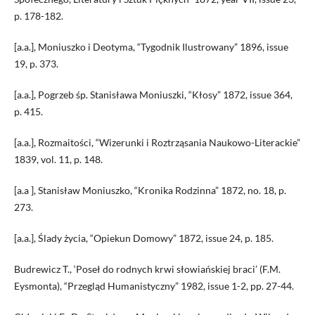
p. 178-182.
[a.a.], Moniuszko i Deotyma, “Tygodnik Ilustrowany” 1896, issue
19, p. 373.
[a.a.], Pogrzeb śp. Stanisława Moniuszki, “Kłosy” 1872, issue 364,
p. 415.
[a.a.], Rozmaitości, “Wizerunki i Roztrząsania Naukowo-Literackie”
1839, vol. 11, p. 148.
[a.a ], Stanisław Moniuszko, “Kronika Rodzinna” 1872, no. 18, p.
273.
[a.a.], Ślady życia, “Opiekun Domowy” 1872, issue 24, p. 185.
Budrewicz T., ‘Poseł do rodnych krwi słowiańskiej braci’ (F.M.
Eysmonta), “Przegląd Humanistyczny” 1982, issue 1-2, pp. 27-44.