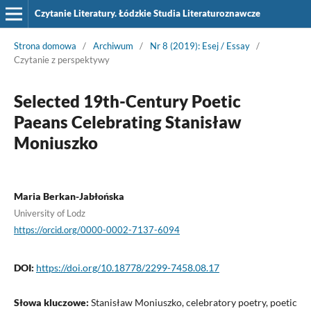
Czytanie Literatury. Łódzkie Studia Literaturoznawcze
Strona domowa
/
Archiwum
/
Nr 8 (2019): Esej / Essay
/
Czytanie z perspektywy
Selected 19th-Century Poetic
Paeans Celebrating Stanisław
Moniuszko
Maria Berkan-Jabłońska
University of Lodz
https://orcid.org/0000-0002-7137-6094
DOI:
https://doi.org/10.18778/2299-7458.08.17
Słowa kluczowe:
Stanisław Moniuszko, celebratory poetry, poetic