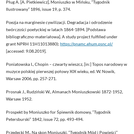
Pług A. [A. Pietkiewicz], Moniuszko w Mińsku, “Tygodnik
Ilustrowany” 1896, issue 19, p. 374.
Poezja na marginesie cywilizacji. Degradacja i odrodzenie
twórczości poetyckiej w latach 1864-1894. [Podstawa
bibliograficzno-materiałowa]. A study project fulfilled under
grant NPRH 11H11013880);
https://pnamc.ehum.psnc.pl/
[accessed: 9.08.2019].
Poniatowska I., Chopin – czwarty wieszcz, [in:] Topos narodowy w
muzyce polskiej pierwszej połowy XIX wieku, ed. W. Nowik,
Warsaw 2006, pp. 257-271.
Prosnak J., Rudziński W., Almanach Moniuszkowski 1872-1952,
Warsaw 1952.
Prospekt by Moniuszko for Śpiewnik domowy, “Tygodnik
Petersburski” 1842, issue 72, pp. 493-494.
Przedecki M., Na skon Moniuszki, “Tygodnik Mód i Powieści”