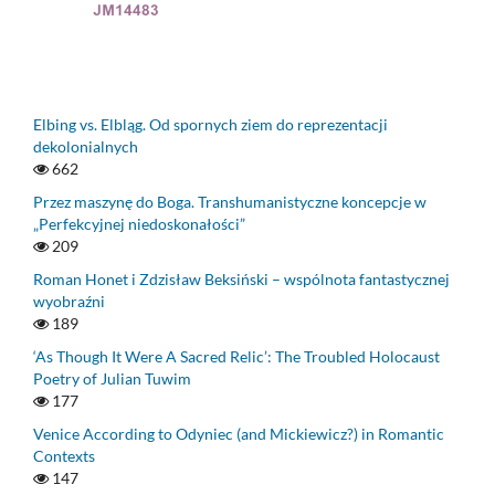
Elbing vs. Elbląg. Od spornych ziem do reprezentacji
dekolonialnych
662
Przez maszynę do Boga. Transhumanistyczne koncepcje w
„Perfekcyjnej niedoskonałości”
209
Roman Honet i Zdzisław Beksiński – wspólnota fantastycznej
wyobraźni
189
‘As Though It Were A Sacred Relic’: The Troubled Holocaust
Poetry of Julian Tuwim
177
Venice According to Odyniec (and Mickiewicz?) in Romantic
Contexts
147