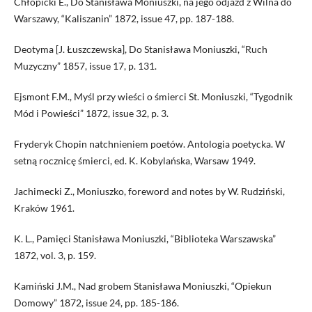
Chłopicki E., Do Stanisława Moniuszki, na jego odjazd z Wilna do
Warszawy, “Kaliszanin” 1872, issue 47, pp. 187-188.
Deotyma [J. Łuszczewska], Do Stanisława Moniuszki, “Ruch
Muzyczny” 1857, issue 17, p. 131.
Ejsmont F.M., Myśl przy wieści o śmierci St. Moniuszki, “Tygodnik
Mód i Powieści” 1872, issue 32, p. 3.
Fryderyk Chopin natchnieniem poetów. Antologia poetycka. W
setną rocznicę śmierci, ed. K. Kobylańska, Warsaw 1949.
Jachimecki Z., Moniuszko, foreword and notes by W. Rudziński,
Kraków 1961.
K. L., Pamięci Stanisława Moniuszki, “Biblioteka Warszawska”
1872, vol. 3, p. 159.
Kamiński J.M., Nad grobem Stanisława Moniuszki, “Opiekun
Domowy” 1872, issue 24, pp. 185-186.