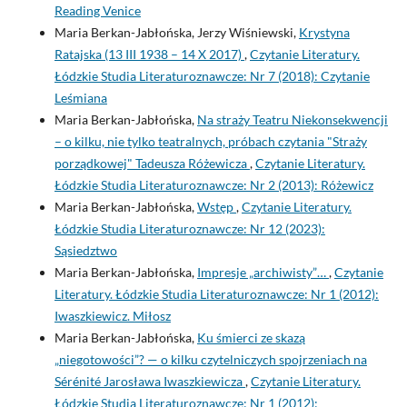
Reading Venice
Maria Berkan-Jabłońska, Jerzy Wiśniewski,
Krystyna
Ratajska (13 III 1938 – 14 X 2017)
,
Czytanie Literatury.
Łódzkie Studia Literaturoznawcze: Nr 7 (2018): Czytanie
Leśmiana
Maria Berkan-Jabłońska,
Na straży Teatru Niekonsekwencji
– o kilku, nie tylko teatralnych, próbach czytania "Straży
porządkowej" Tadeusza Różewicza
,
Czytanie Literatury.
Łódzkie Studia Literaturoznawcze: Nr 2 (2013): Różewicz
Maria Berkan-Jabłońska,
Wstęp
,
Czytanie Literatury.
Łódzkie Studia Literaturoznawcze: Nr 12 (2023):
Sąsiedztwo
Maria Berkan-Jabłońska,
Impresje „archiwisty”…
,
Czytanie
Literatury. Łódzkie Studia Literaturoznawcze: Nr 1 (2012):
Iwaszkiewicz. Miłosz
Maria Berkan-Jabłońska,
Ku śmierci ze skazą
„niegotowości”? — o kilku czytelniczych spojrzeniach na
Sérénité Jarosława Iwaszkiewicza
,
Czytanie Literatury.
Łódzkie Studia Literaturoznawcze: Nr 1 (2012):