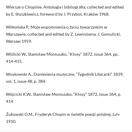
Wiersze o Chopinie. Antologia i bibliografia, collected and edited
by E. Słuszkiewicz, foreword by J. Przyboś, Kraków 1968.
Wilkońska P., Moje wspomnienia o życiu towarzyskim w
Warszawie, collected and edited by Z. Lewinówna, J. Gomulicki,
Warsaw 1959.
Wiślicki W., Stanisław Moniuszko, “Kłosy” 1872, issue 364, pp.
414-415.
Woykowski A., Doniesienia muzyczne, “Tygodnik Literacki” 1839,
vol. 1, issue 48, p. 384.
Wójcicki K.W., Stanisław Moniuszko, “Kłosy” 1872, issue 364, p.
414.
Żukowski O.M., Fryderyk Chopin w świetle poezji polskiej, Lviv
1910.