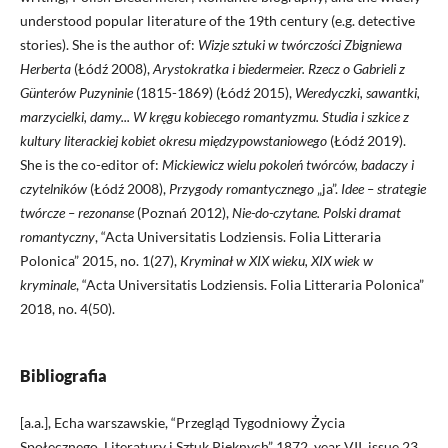
understood popular literature of the 19th century (e.g. detective
stories). She is the author of:
Wizje sztuki w twórczości Zbigniewa
Herberta
(Łódź 2008),
Arystokratka i biedermeier. Rzecz o Gabrieli z
Günterów Puzyninie
(1815-1869) (Łódź 2015),
Weredyczki, sawantki,
marzycielki, damy... W kręgu kobiecego romantyzmu. Studia i szkice z
kultury literackiej kobiet okresu międzypowstaniowego
(Łódź 2019).
She is the co-editor of:
Mickiewicz wielu pokoleń twórców,
badaczy i
czytelników
(Łódź 2008),
Przygody romantycznego
„ja”.
Idee – strategie
twórcze – rezonanse
(Poznań 2012),
Nie-do-czytane. Polski dramat
romantyczny
, “Acta Universitatis Lodziensis. Folia Litteraria
Polonica” 2015, no. 1(27),
Kryminał w XIX wieku, XIX wiek w
kryminale
, “Acta Universitatis Lodziensis. Folia Litteraria Polonica”
2018, no. 4(50).
Bibliografia
[a.a.], Echa warszawskie, “Przegląd Tygodniowy Życia
Społecznego, Literatury i Sztuk Pięknych” 1872, year VII, issue 23,